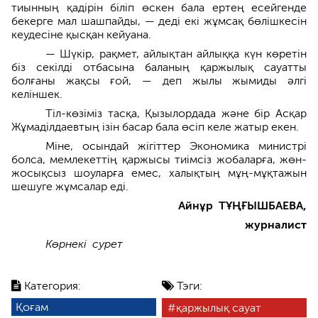
тиынның қадірін біліп өскен бала ертең есейгенде
бекерге мал шашпайды, — деді екі жұмсақ бөлішкесін
кеудесіне қысқан кейуана.
— Шүкір, рақмет, айлықтан айлыққа күн көретін
біз секілді отбасына баланың қаржылық сауатты
болғаны жақсы ғой, — деп жылы жымиды әлгі
келіншек.
Тіл-көзіміз тасқа, Қызылордада және бір Асқар
Жұмаділдаевтың ізін басар бала өсіп келе жатыр екен.
Міне, осындай жігіттер Экономика министрі
болса, мемлекеттің қаржысы тиімсіз жобаларға, жөн-
жосықсыз шоуларға емес, халықтың мұң-мұқтажын
шешуге жұмсалар еді.
Айнұр ТҰҢҒЫШБАЕВА,
журналист
Көрнекі сурет
Категория:
Тэги:
Қоғам
қаржылық сауат