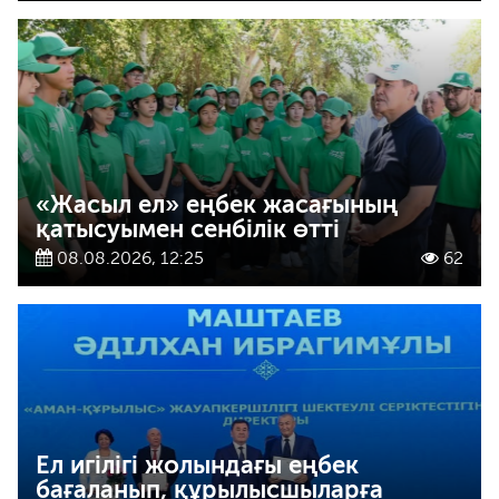
«Жасыл ел» еңбек жасағының
қатысуымен сенбілік өтті
08.08.2026, 12:25
62
Ел игілігі жолындағы еңбек
бағаланып, құрылысшыларға