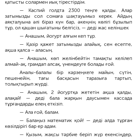
қатысты солармен иық тірестірдім.
— Каспий голдта 2300 теңге қалды. Алар
затымызды сол сомаға шақтауымыз керек. Айдың
аяқталуына әлі біраз күн бар, әкеңнің көлігі бұзылып
тұр, ол қашан шығатыны белгісіз, — деді жас келіншек
— Анашым, йогурт алғым кеп тұр.
— Қазір қажет затымызды алайық, сен есепте,
ақша қалса – аласың.
— Анашым, көп желінбейтін тамақты келілеп
алмай-ақ, грамдап алсақ, үнемдеуге болады ғой.
Аналы-балалы бір кәрзеңкеге майын, сүтін,
пешенейін, тағы басқасын таразыға тартып,
толықтырып жүрді.
— Анашым, 2 йогуртқа жететін ақша қалды,
алақай! — деді бала жарқын даусымен кассада
тұрғандарды елең еткізіп.
— Ала ғой, балам.
— Балаңыз математик қой! — деді алда тұрған
көзілдірігі бар ер адам.
— Қызым, жақсы тәрбие беріп жүр екенсіңдер,