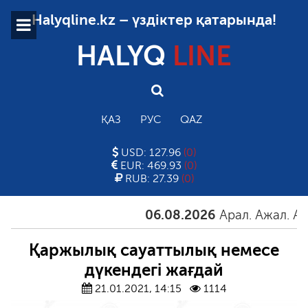
Halyqline.kz – үздіктер қатарында!
HALYQ
LINE
ҚАЗ
РУС
QAZ
USD: 127.96
(0)
EUR: 469.93
(0)
RUB: 27.39
(0)
06.08.2026
Арал. Ажал. Айғақ
Қаржылық сауаттылық немесе
дүкендегі жағдай
21.01.2021, 14:15
1114