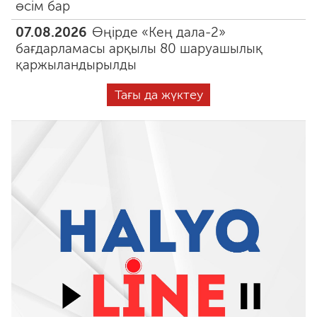
өсім бар
07.08.2026
Өңірде «Кең дала-2»
бағдарламасы арқылы 80 шаруашылық
қаржыландырылды
Тағы да жүктеу