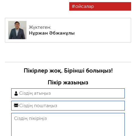
ойсалар
Жүктеген:
Нұржан Әбжанұлы
Пікірлер жоқ. Бірінші болыңыз!
Пікір жазыңыз