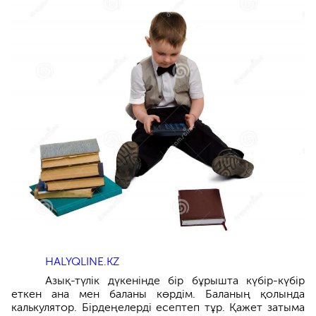
HALYQLINE.KZ
Азық-түлік дүкенінде бір бұрышта күбір-күбір
еткен ана мен баланы көрдім. Баланың қолында
калькулятор. Бірдеңелерді есептеп тұр. Қажет затыма