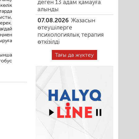
деген 13 адам қамауға
көлік
алынды
тарда
ысты,
07.08.2026
Жазасын
ерек.
өтеушілерге
ағдай
психологиялық терапия
еңмен
ыруға
өткізілді
Тағы да жүктеу
йынша
обус