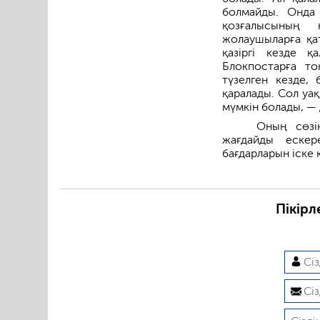
болмайды. Онда
қозғалысының қ
жолаушыларға қа
қазіргі кезде 
Блокпостарға то
түзелген кезде,
қаралады. Сол уа
мүмкін болады, —
Оның сөзі
жағдайды ескер
бағдарларын іске 
Пікірл