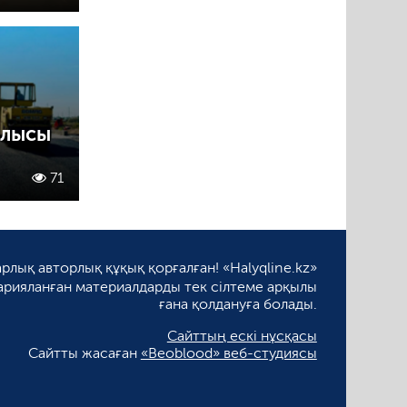
ылысы
71
рлық авторлық құқық қорғалған! «Halyqline.kz»
арияланған материалдарды тек сілтеме арқылы
ғана қолдануға болады.
Сайттың ескі нұсқасы
Сайтты жасаған
«Beoblood» веб-студиясы