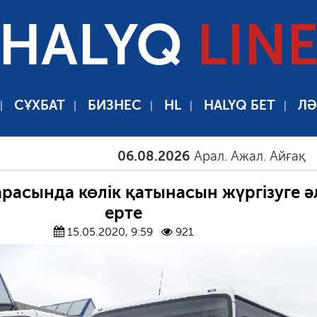
HALYQ
LIN
СҰХБАТ
БИЗНЕС
HL
HALYQ БЕТ
ЛӘ
06.08.2026
Арал. Ажал. Айғақ
06.0
расында көлік қатынасын жүргізуге ә
ерте
15.05.2020, 9:59
921