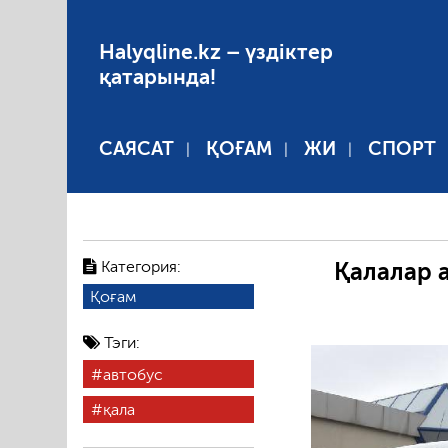
Halyqline.kz – үздіктер
қатарында!
САЯСАТ
ҚОҒАМ
ЖИ
СПОРТ
Категория:
Қалалар а
Қоғам
Тэги:
автобус
қала