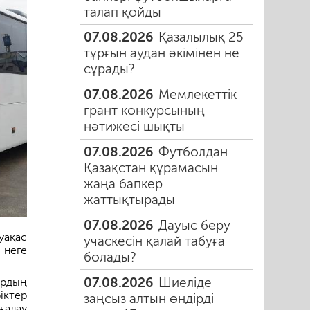
талап қойды
07.08.2026
Қазалылық 25
тұрғын аудан әкімінен не
сұрады?
07.08.2026
Мемлекеттік
грант конкурсының
нәтижесі шықты
07.08.2026
Футболдан
Қазақстан құрамасын
жаңа бапкер
жаттықтырады
07.08.2026
Дауыс беру
уақас
учаскесін қалай табуға
 неге
болады?
07.08.2026
Шиеліде
ардың
іктер
заңсыз алтын өндірді
ғалау