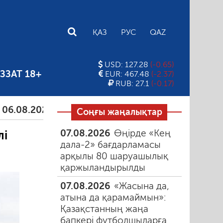
E
ҚАЗ
РУС
QAZ
USD: 127.28
(-0.65)
ЗЗАТ 18+
EUR: 467.48
(-2.37)
RUB: 27.1
(-0.17)
8.2026
Тамыздағы таңғы түтін
06.08.2026
Құма
Соңғы жаңалықтар
07.08.2026
Өңірде «Кең
лі
дала-2» бағдарламасы
арқылы 80 шаруашылық
қаржыландырылды
07.08.2026
«Жасына да,
атына да қарамаймын»:
Қазақстанның жаңа
бапкері футболшыларға