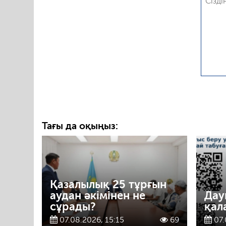
Тағы да оқыңыз:
Қазалылық 25 тұрғын
аудан әкімінен не
Дау
сұрады?
қал
07.08.2026, 15:15
69
07.