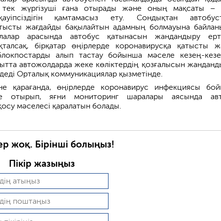
 тек жүргізуші ғана отырады және оның мақсаты – 
ауіпсіздігін қамтамасыз ету. Сондықтан автобус
тысты жағдайды бақылайтын адамның болмауына байлан
қалалар арасында автобус қатынасын жандандыру ерт
қталсақ, бірқатар өңірлерде коронавирусқа қатысты ж
 блокпостарды алып тастау бойынша мәселе кезең-кез
қытта автожолдарда жеке көліктердің қозғалысын жанданд
 деді Орталық коммуникациялар қызметінде.
не қарағанда, өңірлерде коронавирус инфекциясы бо
е отырып, яғни мониторинг шаралары аясында авт
қосу мәселесі қаралатын болады.
ер жоқ. Бірінші болыңыз!
Пікір жазыңыз