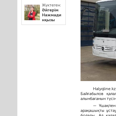
Жүктеген:
Әйгерім
Нажмади
нқызы
Halyqline.
Байғабылов қала
алынбағанын түсін
— Ұшақпен 
арақашықты ұстау
болады. Ал қала