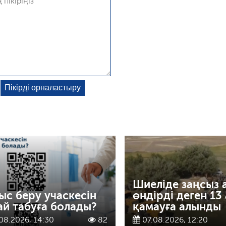
Шиеліде заңсыз 
ыс беру учаскесін
өндірді деген 13
ай табуға болады?
қамауға алынды
08.2026, 14:30
82
07.08.2026, 12:20