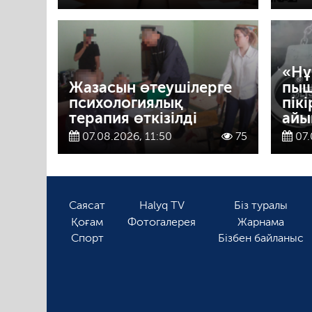
«Нұ
Жазасын өтеушілерге
пыш
психологиялық
пік
терапия өткізілді
айы
07.08.2026, 11:50
75
07.
Саясат
Halyq TV
Біз туралы
Қоғам
Фотогалерея
Жарнама
Спорт
Бізбен байланыс