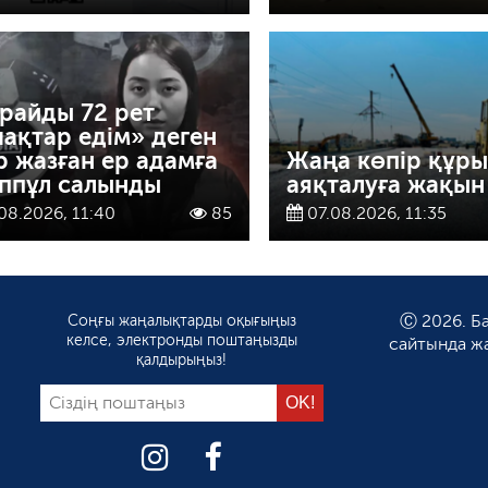
райды 72 рет
ақтар едім» деген
ір жазған ер адамға
Жаңа көпір құр
ппұл салынды
аяқталуға жақын
08.2026, 11:40
85
07.08.2026, 11:35
Соңғы жаңалықтарды оқығыңыз
Ⓒ 2026. Ба
келсе, электронды поштаңызды
сайтында ж
қалдырыңыз!