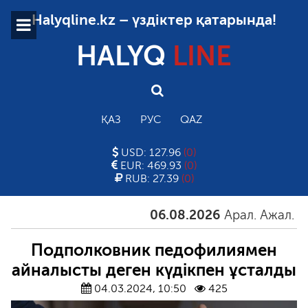
Halyqline.kz – үздіктер қатарында!
HALYQ
LINE
ҚАЗ
РУС
QAZ
USD: 127.96
(0)
EUR: 469.93
(0)
RUB: 27.39
(0)
06.08.2026
Арал. Ажал. Айға
Подполковник педофилиямен
айналысты деген күдікпен ұсталды
04.03.2024, 10:50
425