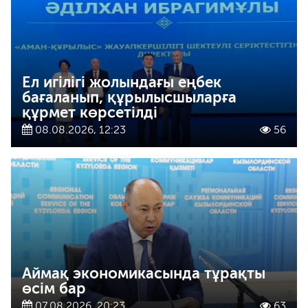
Ел игілігі жолындағы еңбек
бағаланып, құрылысшыларға
құрмет көрсетілді
08.08.2026, 12:23
56
Аймақ экономикасында тұрақты
өсім бар
07.08.2026, 20:23
63