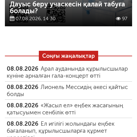
Дауыс беру учаскесін қалай табуға
болады?
07.08.2026, 14:30
97
Соңғы жаңалықтар
08.08.2026
Арал ауданында құрылысшылар
күніне арналған гала-концерт өтті
08.08.2026
Лионель Мессидің әкесі қайтыс
болды
08.08.2026
«Жасыл ел» еңбек жасағының
қатысуымен сенбілік өтті
08.08.2026
Ел игілігі жолындағы еңбек
бағаланып, құрылысшыларға құрмет