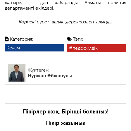
жатыр», — деп хабарлады Алматы полиция
департаменті өкілдері.
Көрнекі сурет ашық дереккөзден алынды.
Категория:
Тэги:
Қоғам
педофилдік
Жүктеген:
Нұржан Әбжанұлы
Пікірлер жоқ. Бірінші болыңыз!
Пікір жазыңыз