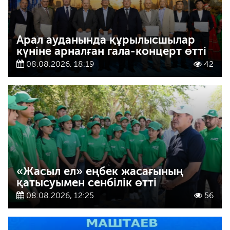
Арал ауданында құрылысшылар
күніне арналған гала-концерт өтті
08.08.2026, 18:19
42
«Жасыл ел» еңбек жасағының
қатысуымен сенбілік өтті
08.08.2026, 12:25
56