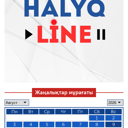
Жаңалықтар мұрағаты
Пн
Вт
Ср
Чт
Пт
Сб
Вс
1
2
3
4
5
6
7
8
9