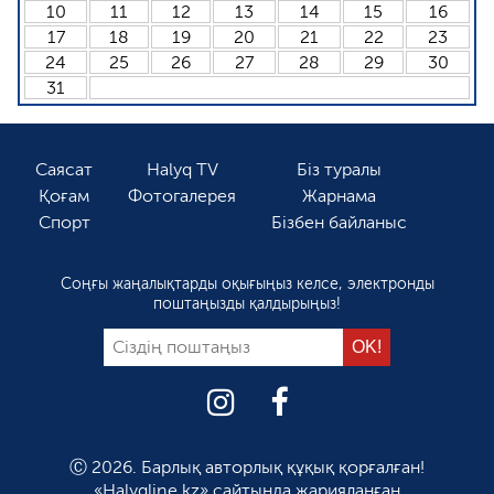
10
11
12
13
14
15
16
17
18
19
20
21
22
23
24
25
26
27
28
29
30
31
Саясат
Halyq TV
Біз туралы
Қоғам
Фотогалерея
Жарнама
Спорт
Бізбен байланыс
Соңғы жаңалықтарды оқығыңыз келсе, электронды
поштаңызды қалдырыңыз!
Ⓒ 2026. Барлық авторлық құқық қорғалған!
«Halyqline.kz» сайтында жарияланған