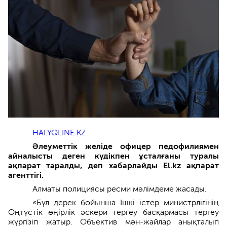
HALYQLINE.KZ
Әлеуметтік желіде офицер педофилиямен
айналысты деген күдікпен ұсталғаны туралы
ақпарат таралды, деп хабарлайды El.kz ақпарат
агенттігі
.
Алматы полициясы ресми мәлімдеме жасады.
«Бұл дерек бойынша Ішкі істер министрлігінің
Оңтүстік өңірлік әскери тергеу басқармасы тергеу
жүргізіп жатыр. Объектив мән-жайлар анықталып