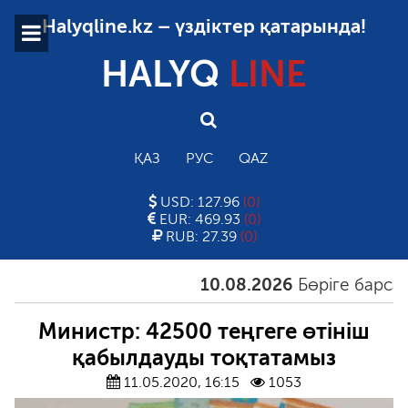
Halyqline.kz – үздіктер қатарында!
HALYQ
LINE
ҚАЗ
РУС
QAZ
USD: 127.96
(0)
EUR: 469.93
(0)
RUB: 27.39
(0)
10.08.2026
Бөріге барсаң, 
Министр: 42500 теңгеге өтініш
қабылдауды тоқтатамыз
11.05.2020, 16:15
1053