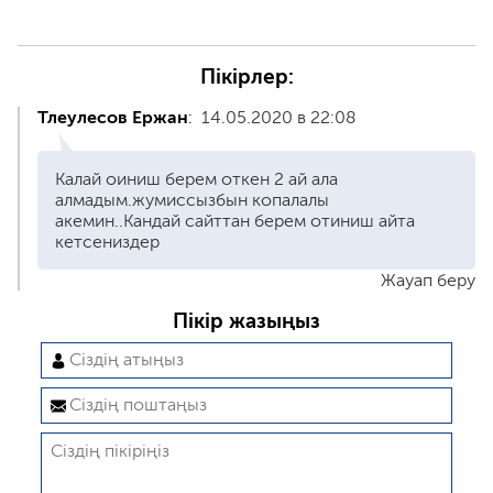
Пікірлер:
Тлеулесов Ержан
:
14.05.2020 в 22:08
Калай оиниш берем откен 2 ай ала
алмадым.жумиссызбын копалалы
акемин..Кандай сайттан берем отиниш айта
кетсениздер
Жауап беру
Пікір жазыңыз