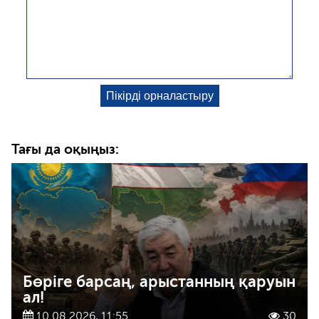
Тағы да оқыңыз:
Бөріге барсаң, арыстанның қаруын
ал!
10.08.2026, 11:55
30