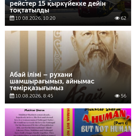
рейстер 15 қыркүйекке дейін
тоқтатылды
10.08.2026, 10:20
62
Абай ілімі – рухани
шамшырағымыз, айнымас
темірқазығымыз
10.08.2026, 8:45
56