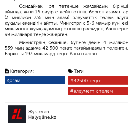
Сондай-ақ, ол төтенше жағдайдың бірінші
айында, яғни 16 сәуірге дейін өтініш берген азаматтар
(3 миллион 735 мың адам) әлеуметтік төлем алуға
құқылы екендігін айтты. Министрлік 5-6 мамыр күні екі
миллионға жуық адамның өтінішін рәсімдеп, банктерге
99 миллиард теңге жіберген.
Министрдің сөзінше, бүгінге дейін 4 миллион
539 мың адамға 42 500 теңге тағайындалып төленген.
Барлығы 193 миллиард теңге бағытталған.
Категория:
Тэги:
Қоғам
42500 теңге
әлеуметтік төлем
Жүктеген:
Halyqline.kz