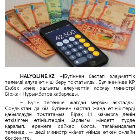
HALYQLINE.KZ –|
Бүгіннен бастап әлеуметтік
төлемді алуға өтініш беру тоқтатылды. Бұл жөнінде ҚР
Еңбек және халықты әлеуметтік қорғау министрі
Біржан Нұрымбетов хабарлады.
– Бүгін төтенше жағдай мерзімі аяқталды.
Сондықтан да біз бүгіннен бастап жаңа өтініштерді
қабылдауды тоқтатамыз. Бірақ 11 мамырға дейін
өткізілген өтініштердің барлығы міндетті түрде
қаралып, ережеге сәйкес болса, тағайындалып
төленеді, — деді министр үкімет үйінде өткен онлайн
брифингте.