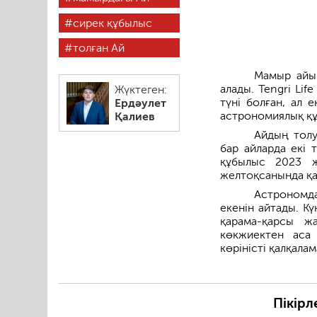
сирек құбылыс
толған Ай
Мамыр айын
алады. Tengri Lif
Жүктеген:
түні болған, ал 
Ердәулет
астрономиялық құ
Қалиев
Айдың толу
бар айларда екі 
құбылыс 2023 ж
желтоқсанында қ
Астрономд
екенін айтады. К
қарама-қарсы ж
көкжиектен аса
көріністі қалқала
Пікірл