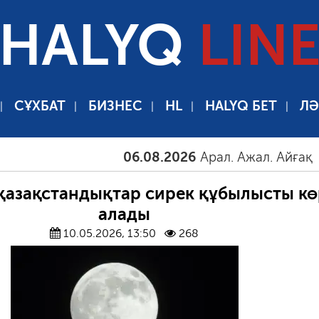
HALYQ
LIN
СҰХБАТ
БИЗНЕС
HL
HALYQ БЕТ
ЛӘ
06.08.2026
Арал. Ажал. Айғақ
06
азақстандықтар сирек құбылысты кө
алады
10.05.2026, 13:50
268