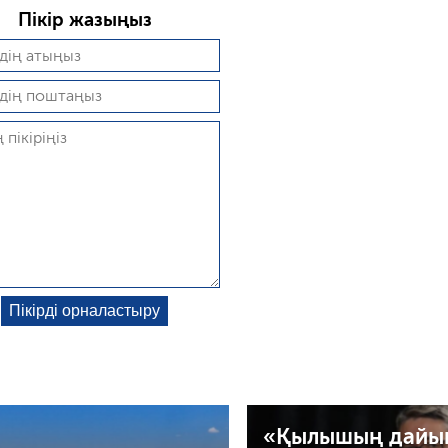
Пікір жазыңыз
«Қылышың дайы