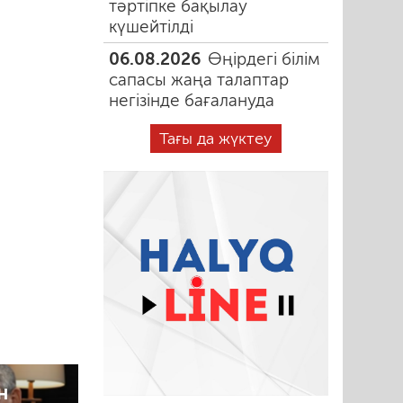
тәртіпке бақылау
күшейтілді
06.08.2026
Өңірдегі білім
сапасы жаңа талаптар
негізінде бағалануда
Тағы да жүктеу
н