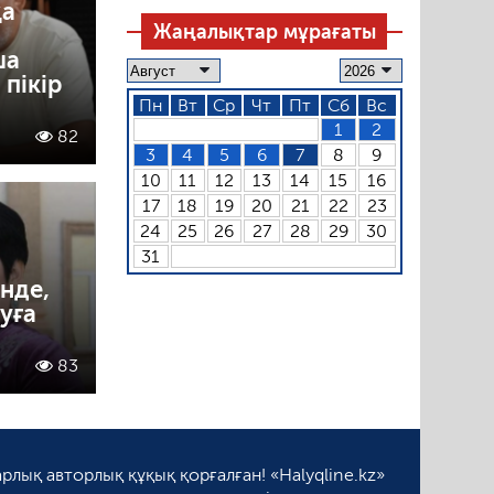
қа
Жаңалықтар мұрағаты
ша
пікір
Пн
Вт
Ср
Чт
Пт
Сб
Вс
1
2
82
3
4
5
6
7
8
9
10
11
12
13
14
15
16
17
18
19
20
21
22
23
24
25
26
27
28
29
30
31
нде,
уға
83
рлық авторлық құқық қорғалған! «Halyqline.kz»