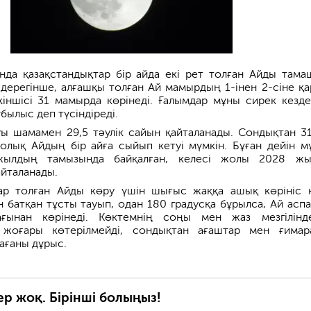
да қазақстандықтар бір айда екі рет толған Айды тама
e дерегінше, алғашқы толған Ай мамырдың 1-інен 2-сіне қа
екіншісі 31 мамырда көрінеді. Ғалымдар мұны сирек кезде
былыс деп түсіндіреді.
ы шамамен 29,5 тәулік сайын қайталанады. Сондықтан 31
толық Айдың бір айға сыйып кетуі мүмкін. Бұған дейін м
ылдың тамызында байқалған, келесі жолы 2028 жы
айталанады.
ар толған Айды көру үшін шығыс жаққа ашық көрініс 
үн батқан тұсты тауып, одан 180 градусқа бұрылса, Ай асп
ағынан көрінеді. Көктемнің соңы мен жаз мезгілін
 жоғары көтерілмейді, сондықтан ағаштар мен ғимар
мағаны дұрыс.
ер жоқ. Бірінші болыңыз!