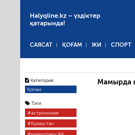
Halyqline.kz – үздіктер
қатарында!
САЯСАТ
ҚОҒАМ
ЖИ
СПОРТ
Категория:
Мамырда қ
Қоғам
Тэги:
астрономия
Қазақстан
мамырдағы Ай