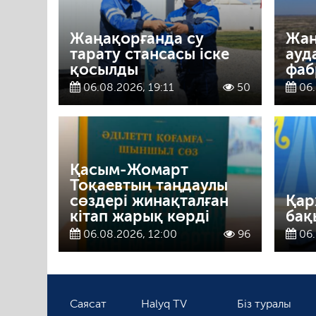
Жаңақорғанда су
Жаң
тарату стансасы іске
ауд
қосылды
фаб
06.08.2026, 19:11
50
06.
Қасым-Жомарт
Тоқаевтың таңдаулы
сөздері жинақталған
Қар
кітап жарық көрді
бақ
06.08.2026, 12:00
96
06.
Саясат
Halyq TV
Біз туралы