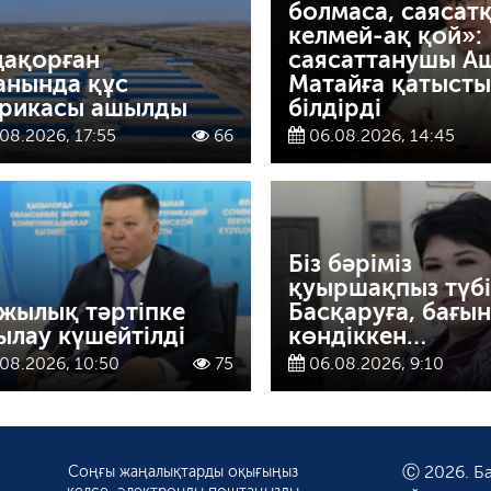
болмаса, саясат
келмей-ақ қой»:
ақорған
саясаттанушы А
анында құс
Матайға қатысты 
рикасы ашылды
білдірді
08.2026, 17:55
66
06.08.2026, 14:45
Біз бәріміз
қуыршақпыз түбі
жылық тәртіпке
Басқаруға, бағын
ылау күшейтілді
көндіккен…
08.2026, 10:50
75
06.08.2026, 9:10
Соңғы жаңалықтарды оқығыңыз
Ⓒ 2026. Ба