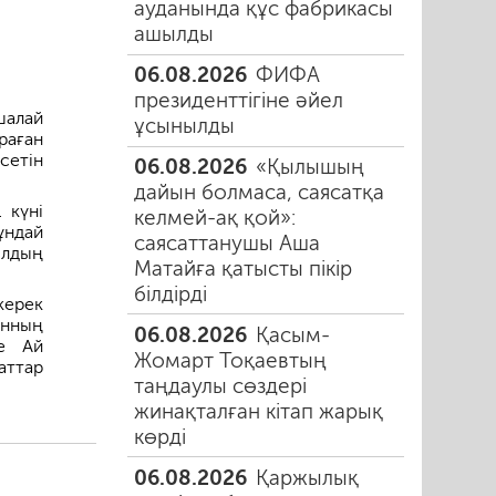
ауданында құс фабрикасы
ашылды
06.08.2026
ФИФА
президенттігіне әйел
шалай
ұсынылды
раған
сетін
06.08.2026
«Қылышың
дайын болмаса, саясатқа
 күні
келмей-ақ қой»:
ұндай
саясаттанушы Аша
лдың
Матайға қатысты пікір
білдірді
керек
анның
06.08.2026
Қасым-
де Ай
Жомарт Тоқаевтың
аттар
таңдаулы сөздері
жинақталған кітап жарық
көрді
06.08.2026
Қаржылық