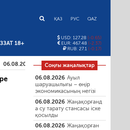
E
ҚАЗ
РУС
QAZ
USD: 127.28
(-0.65)
ЗЗАТ 18+
EUR: 467.48
(-2.37)
RUB: 27.1
(-0.17)
.08.2026
Тамыздағы таңғы түтін
06.08.2026
Құм
Соңғы жаңалықтар
06.08.2026
Ауыл
ре
шаруашылығы – өңір
экономикасының негізі
06.08.2026
Жаңақорғанд
а су тарату стансасы іске
қосылды
06.08.2026
Жаңақорған