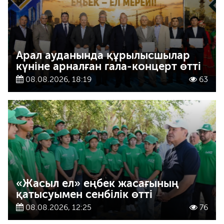
Арал ауданында құрылысшылар
күніне арналған гала-концерт өтті
08.08.2026, 18:19
63
«Жасыл ел» еңбек жасағының
қатысуымен сенбілік өтті
08.08.2026, 12:25
76