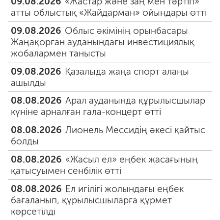
09.08.2026
«Жастар және заң мен тәртіп»
атты облыстық «Жайдарман» ойындары өтті
09.08.2026
Облыс әкімінің орынбасары
Жаңақорған ауданындағы инвестициялық
жобалармен танысты
09.08.2026
Қазалыда жаңа спорт алаңы
ашылды
08.08.2026
Арал ауданында құрылысшылар
күніне арналған гала-концерт өтті
08.08.2026
Лионель Мессидің әкесі қайтыс
болды
08.08.2026
«Жасыл ел» еңбек жасағының
қатысуымен сенбілік өтті
08.08.2026
Ел игілігі жолындағы еңбек
бағаланып, құрылысшыларға құрмет
көрсетілді