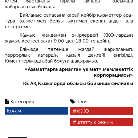
істей бастағаны туралы ақпарат қосымша
хабарланатын болады.
Байланыс сапасына қарай кейбір қызметтер ара-
тұра қолжетімсіз болуы ықтимал екенін алдын ала
ескертеміз.
Жұмыс жанданған өңірлердегі ХҚО-лардың
жұмыс кестесі сағат 9:00-ден 18:00-ге дейін.
Елімізде төтенше жағдай жарияланып,
террорлық қатердің қызыл деңгейі енгізілді.
Клиенттерімізді абай болуға шақырамыз.
«Азаматтарға арналған үкімет» мемлекеттік
корпорациясы»
КЕ АҚ Қызылорда облысы бойынша филиалы
Категория:
Тэги:
Қоғам
ХҚКО
штаттық режим