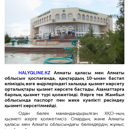
HALYQLINE.KZ
Алматы қаласы мен Алматы
облысын қоспағанда, қаңтардың 10-ынан бастап
еліміздің өзге өңірлеріндегі халыққа қызмет көрсету
орталықтары қызмет көрсете бастады. Азаматтарға
барлық қызмет түрі қолжетімді. Әзірге тек Жамбыл
облысында паспорт пен жеке куәлікті рәсімдеу
қызметі көрсетілмейді.
Одан бөлек мамандандырылған ХҚО-ның
қызметі әзірге қолжетімсіз. Олардың және Алматы
қаласы мен Алматы облысындағы бөлімдердің жұмыс