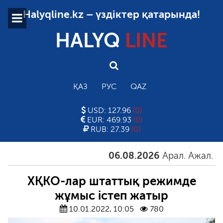
Halyqline.kz – үздіктер қатарында!
HALYQ
LINE
ҚАЗ
РУС
QAZ
USD: 127.96
(0)
EUR: 469.93
(0)
RUB: 27.39
(0)
06.08.2026
Арал. Ажал. Айға
ХҚКО-лар штаттық режимде
жұмыс істеп жатыр
10.01.2022, 10:05
780