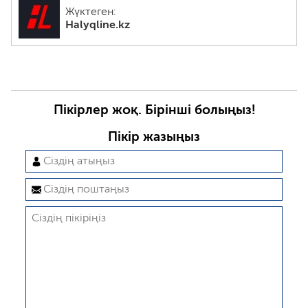
Жүктеген:
Halyqline.kz
Пікірлер жоқ. Бірінші болыңыз!
Пікір жазыңыз