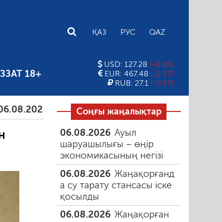
E
ҚАЗ
РУС
QAZ
USD: 127.28
(-0.65)
ЗЗАТ 18+
EUR: 467.48
(-2.37)
RUB: 27.1
(-0.17)
026
Тамыздағы таңғы түтін
06.08.2026
Құмарлық
Соңғы жаңалықтар
06.08.2026
Ауыл
н
шаруашылығы – өңір
экономикасының негізі
06.08.2026
Жаңақорғанд
а су тарату стансасы іске
қосылды
06.08.2026
Жаңақорған