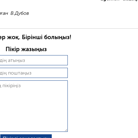
лған В.Дубов
ер жоқ. Бірінші болыңыз!
Пікір жазыңыз