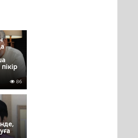
н
қа
ша
пікір
86
нде,
уға