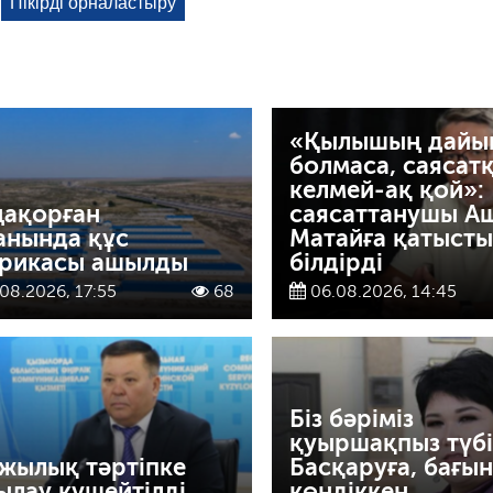
«Қылышың дайы
болмаса, саясат
келмей-ақ қой»:
ақорған
саясаттанушы А
анында құс
Матайға қатысты 
рикасы ашылды
білдірді
08.2026, 17:55
68
06.08.2026, 14:45
Біз бәріміз
қуыршақпыз түбі
жылық тәртіпке
Басқаруға, бағын
ылау күшейтілді
көндіккен…