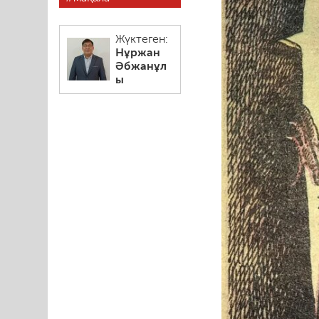
Жүктеген:
Нұржан
Әбжанұл
ы