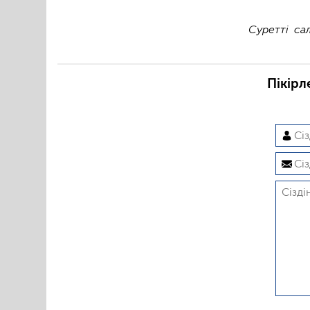
Суретті са
Пікірл