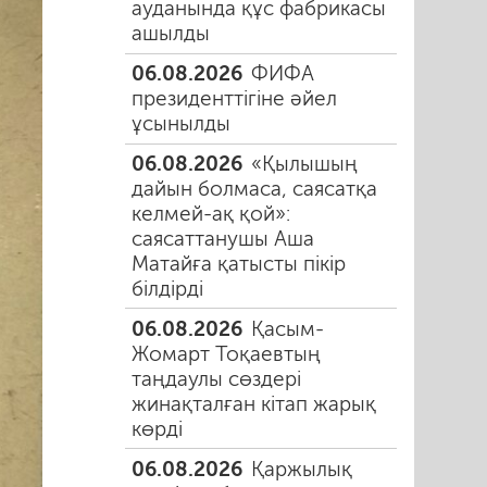
ауданында құс фабрикасы
ашылды
06.08.2026
ФИФА
президенттігіне әйел
ұсынылды
06.08.2026
«Қылышың
дайын болмаса, саясатқа
келмей-ақ қой»:
саясаттанушы Аша
Матайға қатысты пікір
білдірді
06.08.2026
Қасым-
Жомарт Тоқаевтың
таңдаулы сөздері
жинақталған кітап жарық
көрді
06.08.2026
Қаржылық