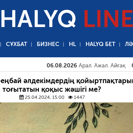
HALYQ
LIN
СҰХБАТ
БИЗНЕС
HL
HALYQ БЕТ
ЛӘ
06.08.2026
Арал. Ажал. Айғақ
06.08.2
іреңбай әлдекімдердің қойыртпақтары
тоғытатын қоқыс жәшігі ме?
25.04.2024, 15:00
1447