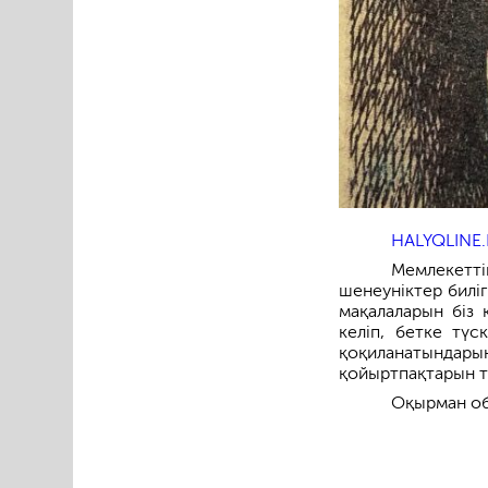
HALYQLINE.
Мемлекет
шенеуніктер биліг
мақалаларын біз 
келіп, бетке тү
қоқиланатындарын
қойыртпақтарын т
Оқырман об