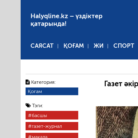
Halyqline.kz – үздіктер
қатарында!
САЯСАТ
ҚОҒАМ
ЖИ
СПОРТ
Категория:
Газет әк
Қоғам
Тэги:
басшы
газет-журнал
мақала