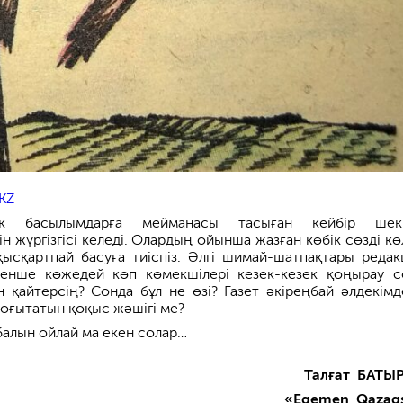
KZ
тік басылымдарға мейманасы тасыған кейбір шекп
ін жүргізгісі келеді. Олардың ойынша жазған көбік сөзді кө
қысқартпай басуға тиіспіз. Әлгі шимай-шатпақтары редак
скенше көжедей көп көмекшілері кезек-кезек қоңырау с
 қайтерсің? Сонда бұл не өзі? Газет әкіреңбай әлдекімд
оғытатын қоқыс жәшігі ме?
алын ойлай ма екен солар…
Талғат БАТЫ
«Egemen Qazaq