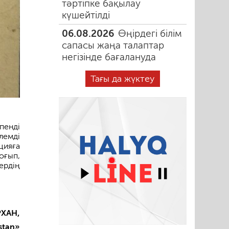
тәртіпке бақылау
күшейтілді
06.08.2026
Өңірдегі білім
сапасы жаңа талаптар
негізінде бағалануда
Тағы да жүктеу
енді
лемді
цияға
оғып,
ердің
РХАН,
stan»