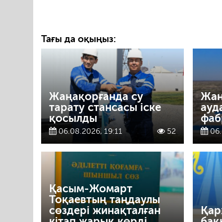
Тағы да оқыңыз:
Жаңақорғанда су
Жаң
тарату стансасы іске
ауд
қосылды
фаб
06.08.2026, 19:11
52
06.
Қасым-Жомарт
Тоқаевтың таңдаулы
сөздері жинақталған
Қар
кітап жарық көрді
бақ