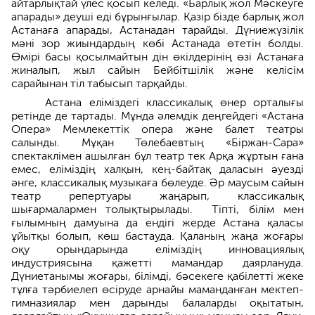
айтарлықтай үлес қосып келеді. «Барлық жол Мәскеуге
апарады» деуші еді бұрынғылар. Қазір бізде барлық жол
Астанаға апарады, Астанадан тарайды. Дүниежүзілік
мәні зор жиындардың көбі Астанада өтетін болды.
Өмірі басы қосылмайтын дін өкілдерінің өзі Астанаға
жиналып, жыл сайын Бейбітшілік және келісім
сарайынан тіл табысып тарқайды.
Астана еліміздегі классикалық өнер орталығы
ретінде де тартады. Мұнда әлемдік деңгейдегі «Астана
Опера» Мемлекеттік опера және балет театры
салынды. Мұқан Төлебаевтың «Біржан-Сара»
спектаклімен ашылған бұл театр тек Арқа жұртын ғана
емес, еліміздің халқын, кең-байтақ даласын әуез­ді
әнге, классикалық музыкаға бөлеуде. Әр маусым сайын
театр репертуары жаңарып, классикалық
шығармалармен толықтырылады. Тіпті, білім мен
ғылымның дамуына да ендігі жерде Астана қала­сы
ұйытқы болып, көш бастауда. Қаланың жаңа жоғары
оқу орындарында еліміздің инновация­лық
индустриясына қажетті мамандар даярлануда.
Дүниетанымы жоғары, білімді, бәсекеге қабілетті жеке
тұлға тәрбиелеп өсіруде арнайы маманданған мектеп-
гимназиялар мен дарынды балаларды оқытатын,