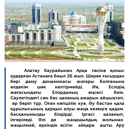
Алатау баурайынан Арқа төсіне қоныс
аударған Астанаға биыл 26 жыл. Ширек ғасырдан
бері даму динамикасы жоғары болғанына
әлдекім шәк келтірмейді. Иә, Есілдің
жағасындағы Елорданың еңсесі биік.
Сәулетіндегі сән бас қаланың ажарын айшықтап,
әр беріп тұр. Оған көпшілік куә. Әу бастан қала
құрылысының қарқын алуы жаңа кезеңге қадам
басқанымызды білдірді. Іргесі қаланып,
ілгеріледі. Әлі де жаңашылдық жолынан
жаңылмай, еркіндік есігін айқара ашты. Ару