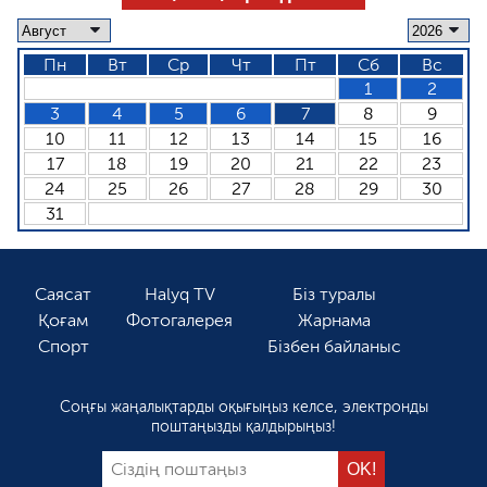
Пн
Вт
Ср
Чт
Пт
Сб
Вс
1
2
3
4
5
6
7
8
9
10
11
12
13
14
15
16
17
18
19
20
21
22
23
24
25
26
27
28
29
30
31
Саясат
Halyq TV
Біз туралы
Қоғам
Фотогалерея
Жарнама
Спорт
Бізбен байланыс
Соңғы жаңалықтарды оқығыңыз келсе, электронды
поштаңызды қалдырыңыз!