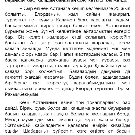
көрінісін бас қаладан байқаған соң кеткісі келмейді.
– Сыр елінен Астанаға көшіп келгенімізге 25 жыл
болыпты. Ел­орданың жыл сайын жаңарып,
түрленгеніне куәміз. Қаламен бірге қарышты қадам
басқанымыз­ға ширек ғасыр болған екен. Астана­ның
бұрынғы және бүгінгі келбетінде айтарлықтай өзгеріс
бар. Біз келген жылдары енді салынып, көркейіп
бастаған. Ал қазір сән-­салтанаты жарасқан, әсем
қалаға айналды. Мұнда көптеген мәде­ниет үйі мен
демалыс орындары бар. Нағыз жастардың қаласы. Бізге
басқа қалаларға қарағанда ауасы мен аурасы, көз
тартар көп ғимараты, тазалығы ұнайды. Қолайлы тұсы –
қалада бәрі қолжетімді. Балалардың дамуына да
қажетті жағдай жасалған. Бұдан бөлек, адамдардың
бір-біріне ізет көрсетуі, қарапайымдылығы мен
сыйластығы ерекше, — дейді Елорда тұрғыны Гүлім
Рахымбекқызы.
Көбі Астананың өзіне тән тәкаппарлығы бар
дейді. Бірақ, суық болса да, қаншама жасты бауырына
басып, олардың жан-жақты болуына жол ашып берді.
Мұнда мүмкіндік мол екенін де жұрт жақсы біледі.
Жатсынбай қабылдайтын қаладағы өмірін қимайды
ешкім. Шабаданын сүйретіп, өзге өңірге ат басын