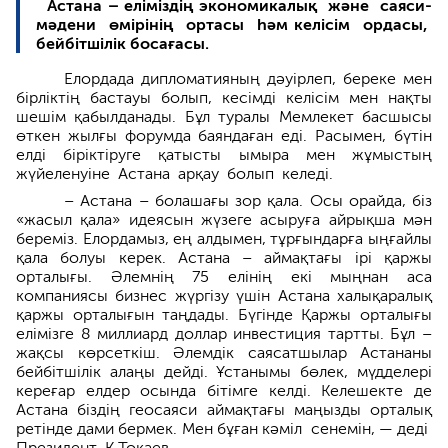
Астана – еліміздің экономикалық және саяси-
мәдени өмірінің ортасы һәм келісім ордасы,
бейбітшілік босағасы.
Елордада дипломатияның дәуірлеп, береке мен
бірліктің бастауы болып, кесімді келісім мен нақты
шешім қабылданады. Бұл туралы Мемлекет басшысы
өткен жылғы форумда баяндаған еді. Расымен, бүтін
елді біріктіруге қатысты ымыра мен жұмыстың
жүйеленуіне Астана арқау болып келеді.
– Астана – болашағы зор қала. Осы орайда, біз
«жасыл қала» идеясын жүзеге асыруға айрықша мән
береміз. Елордамыз, ең алдымен, тұрғындарға ыңғайлы
қала болуы керек. Астана – аймақтағы ірі қаржы
орталығы. Әлемнің 75 елінің екі мыңнан аса
компаниясы бизнес жүргізу үшін Астана халық­аралық
қаржы орталығын таңдады. Бүгінде Қаржы орталығы
елімізге 8 миллиард доллар инвестиция тартты. Бұл –
жақсы көрсеткіш. Әлемдік саясатшылар Астананы
бейбітшілік алаңы дейді. Ұстанымы бөлек, мүдделері
кереғар елдер осында бітімге келді. Келешекте де
Астана біздің геосаяси аймақтағы маңызды орталық
ретінде дами бермек. Мен бұған кәміл сенемін, — деді
Президент Қ.Тоқаев.