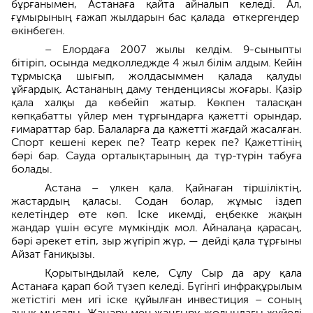
бұрғанымен, Астанаға қайта айналып келеді. Ал,
ғұмырының ғажап жылдарын бас қалада өткергендер
өкінбеген.
– Елордаға 2007 жылы келдім. 9-сыныпты
бітіріп, осында медкол­леджде 4 жыл білім алдым. Кейін
тұрмысқа шығып, жолдасыммен қалада қалуды
ұйғардық. Астананың даму тенденциясы жоғары. Қазір
қала халқы да көбейіп жатыр. Көкпен таласқан
көпқабатты үйлер мен тұрғындарға қажетті орындар,
ғимараттар бар. Балаларға да қажетті жағдай жасалған.
Спорт кешені керек пе? Театр керек пе? Қажеттінің
бәрі бар. Сауда орталықтарының да түр-түрін табуға
болады.
Астана – үлкен қала. Қайнаған тіршіліктің,
жастардың қаласы. Содан болар, жұмыс іздеп
келетіндер өте көп. Іске икемді, еңбекке жақын
жандар үшін өсуге мүмкіндік мол. Айналаңа қарасаң,
бәрі әрекет етіп, зыр жүгіріп жүр, — дейді қала тұрғыны
Айзат Ғаниқызы.
Қорытындылай келе, Сұлу Сыр да ару қала
Астанаға қарап бой түзеп келеді. Бүгінгі инфрақұрылым
жетістігі мен игі іске құйылған инвестиция – соның
анық мысалы. Жаңару мен жаңғыру жолындағы жүйелі