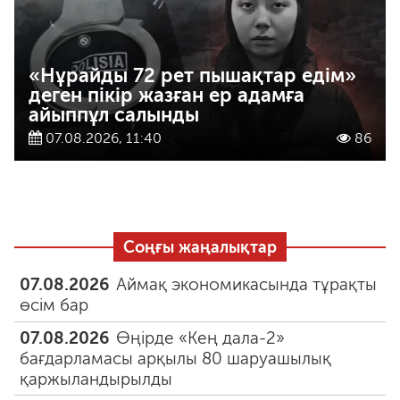
«Нұрайды 72 рет пышақтар едім»
деген пікір жазған ер адамға
айыппұл салынды
07.08.2026, 11:40
86
Соңғы жаңалықтар
07.08.2026
Аймақ экономикасында тұрақты
өсім бар
07.08.2026
Өңірде «Кең дала-2»
бағдарламасы арқылы 80 шаруашылық
қаржыландырылды