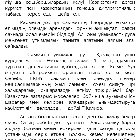
Мұнша көшбасшылардың келуі Қазақстанға деген
құрмет пен Қазақстанның тамаша дипломатиялық
табысын көрсете­ді, — дейді ол.
Расында да, ірі саммиттің Ел­ордада өткізілуі
еліміздің әлемдік аренадағы орнын айшықтап, сая­си
сахнада осал емесін білдірді. Ал, оны ұйымдастыруда
мемлекет ұтымдылық таныта алатыны алдын ала
байқалды.
– Саммитті ұйымдастыру – Қазақ­стан үшін
күрделі мәселе. Өйткені, шамамен 10 мың адамнан
тұратын делегацияны қабылдауы керек. Еліміз бұл
міндетті абыроймен орындайтынына сенім мол.
Себебі, ЕҚЫҰ саммиті мен әлемдік діндер
көшбасшыларының жыл сайынғы съезі сияқты ірі
халықаралық іс-шараларды өткізу тәжірибесі бар.
Қазақстан дағдарыс мәселелері бойынша ауқымды іс-
шаралар мен келіссөз алаңдарын ұйымдастыруға
қабілеттілігін дәлелдеді, — дейді Т.Қалиев.
Астана болашақтың қаласы деп бағамдау бекер
емес. Оның себебі де түсінікті. Алға жылжу барда
аялдау болмайтынын ескерсек, қала халқы да осы
ұстанымды серік еткен. Бәлкім, кемел келешегінің