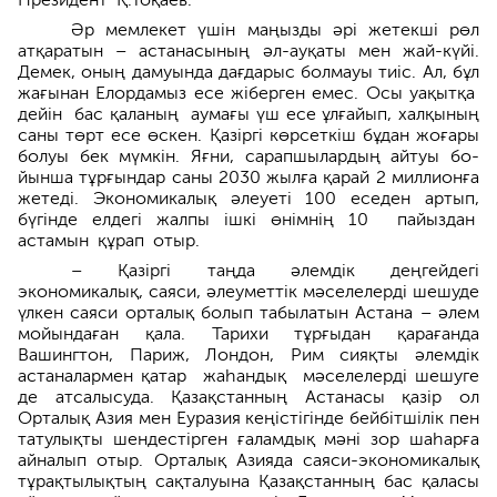
Әр мемлекет үшін маңызды әрі жетекші рөл
атқаратын – астанасының әл-ауқаты мен жай-күйі.
Демек, оның дамуында дағдарыс болмауы тиіс. Ал, бұл
жағынан Елордамыз есе жіберген емес. Осы уақытқа
дейін бас қаланың аумағы үш есе ұлғайып, халқының
саны төрт есе өскен. Қазіргі көрсеткіш бұдан жоғары
болуы бек мүмкін. Яғни, сарапшылардың айтуы бо­
йынша тұрғындар саны 2030 жылға қарай 2 миллионға
жетеді. Экономикалық әлеуеті 100 еседен артып,
бүгінде елдегі жалпы ішкі өнімнің 10 пайыздан
астамын құрап отыр.
– Қазіргі таңда әлемдік деңгейдегі
экономикалық, саяси, әлеуметтік мәселелерді шешуде
үлкен саяси орталық болып табылатын Астана – әлем
мойындаған қала. Тарихи тұрғыдан қарағанда
Вашингтон, Париж, Лондон, Рим сияқ­ты әлемдік
астаналармен қатар жаһандық мәселелерді шешуге
де атсалы­суда. Қазақстанның Астанасы қазір ол
Орталық Азия мен Еура­зия кеңістігінде бейбітшілік пен
татулықты шендестірген ғаламдық мәні зор шаһарға
айналып отыр. Орталық Азияда саяси-экономикалық
тұрақтылықтың сақталуына Қазақстанның бас қаласы