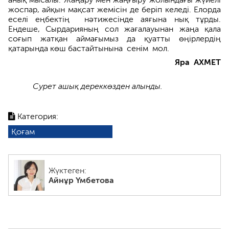
жоспар, айқын мақсат жемісін де беріп келеді. Елорда
еселі еңбектің нәтижесінде аяғына нық тұрды.
Ендеше, Сырдария­ның сол жағалауынан жаңа қала
соғып жатқан аймағымыз да қуатты өңірлердің
қатарында көш бастай­тынына сенім мол.
Яра АХМЕТ
Сурет ашық дереккөзден алынды.
Категория:
Қоғам
Жүктеген:
Айнұр Үмбетова