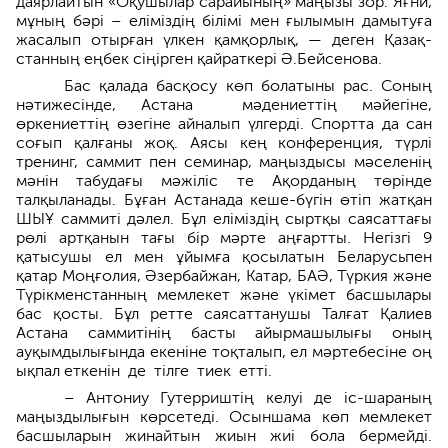
даярлайтын «Оқушылар сарайының» маңызы зор. Яғни,
мұның бәрі – еліміздің білімі мен ғылымын дамытуға
жасалып отыр­ған үлкен қамқорлық, — деген Қазақ­
станның еңбек сіңірген қайраткері Ә.Бейсенова.
Бас қалада басқосу көп болатыны рас. Соның
нәтижесінде, Астана мәдениеттің мәйегіне,
өркениеттің өзегіне айналып үлгерді. Спортта да сан
соғып қалғаны жоқ. Аясы кең конференция, түрлі
тренинг, саммит пен семинар, маңыздысы мәселенің
мәнін табудағы мәжіліс те Ақорданың төрінде
талқыланады. Бұған Астанада кеше-бүгін өтіп жатқан
ШЫҰ саммиті дәлел. Бұл еліміздің сыртқы саясаттағы
рөлі артқанын тағы бір мәрте аңғартты. Негізгі 9
қатысушы ел мен ұйым­ға қосылатын Беларусьпен
қатар Моңғолия, Әзербайжан, Катар, БАӘ, Түркия және
Түрікменстанның мемлекет және үкімет басшылары
бас қосты. Бұл ретте саясаттанушы Талғат Қалиев
Астана саммитінің басты айырмашылығы оның
ауқымдылығында екеніне тоқталып, ел мәртебесіне оң
ықпал еткенін де тілге тиек етті.
– Антониу Гутерриштің келуі де іс-шараның
маңыздылығын көрсетеді. Осыншама көп мемлекет
басшыларын жинайтын жиын жиі бола бермейді.