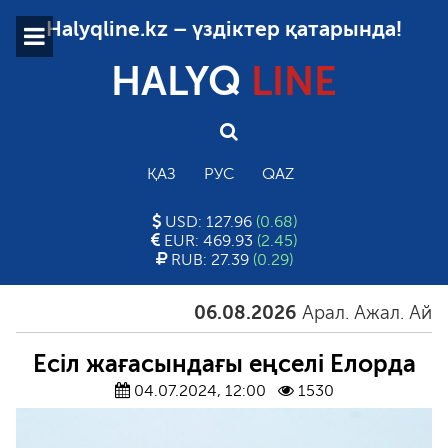
Halyqline.kz – үздіктер қатарында!
HALYQ
LINE
ҚАЗ
РУС
QAZ
USD: 127.96
(0.68)
EUR: 469.93
(2.45)
RUB: 27.39
(0.29)
06.08.2026
Арал. Ажал. Айғақ
Есіл жағасындағы еңселі Елорда
04.07.2024, 12:00
1530