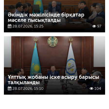
Әкімдік мәжілісінде бірқатар
мәселе пысықталды
28.07.2026, 15:25
97
Ұлттық жобаны іске асыру барысы
талқыланды
28.07.2026, 15:10
104