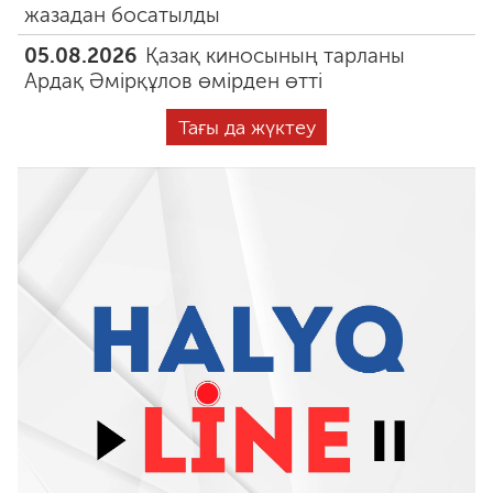
жазадан босатылды
05.08.2026
Қазақ киносының тарланы
Ардақ Әмірқұлов өмірден өтті
Тағы да жүктеу