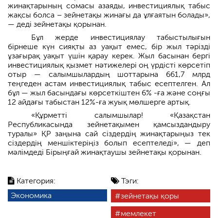
жинақтарының сомасы азаяды, инвестициялық табыс
жақсы болса – зейнетақы жинағы да ұлғаятын болады»,
— деді зейнетақы қорынан.
Бұл жерде инвестициялау табыстылығын
бірнеше күн сияқты аз уақыт емес, бір жыл тәрізді
ұзағырақ уақыт үшін қарау керек. Жыл басынан бергі
инвестициялық қызмет нәтижелері оң үрдісті көрсетіп
отыр — салымшылардың шоттарына 661,7 млрд
теңгеден астам инвестициялық табыс есептелген. Ал
бұл — жыл басындағы көрсеткіштен 6% -ға және соңғы
12 айдағы табыстан 12%-ға жуық мөлшерге артық.
«Құрметті салымшылар! «Қазақстан
Республикасында зейнетақымен қамсыздандыру
туралы» ҚР заңына сай сіздердің жинақтарыңыз тек
сіздердің меншіктеріңіз болып есептеледі», — деп
мәлімдеді Бірыңғай жинақтаушы зейнетақы қорынан.
Категория:
Тэги:
Экономика
зейнетақы қоры
мемлекет