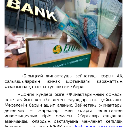
«Бірыңғай жинақтаушы зейнетақы қоры» АҚ
салымшылардың жинақ шотындағы қаражаттың
«азаюына» қатысты түсініктеме берді.
«Соңғы күндері бізге «Жинақтарымның сомасы
неге азайып кетті?» деген сауалдар көп қойылады.
Мәселенің басын ашып алайық. Зейнетақы жинақтары
дегеніміз – жарналар мен оларға есептелген
инвестициялық кіріс сомасы. Жарналар ешқашан
азаймайды, олардың сақталуына мемлекет кепілдік
береді», — делінген БЖЗҚ-ның
Instagram-дағы ресми