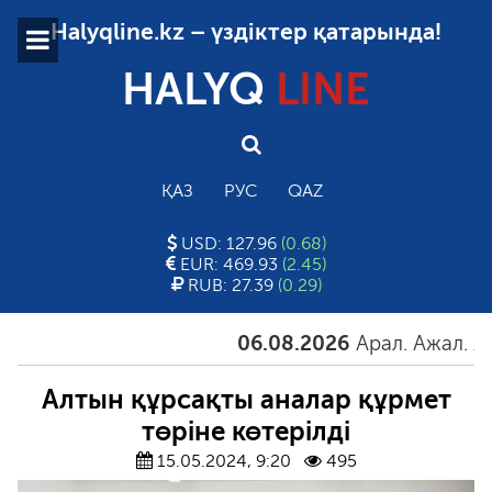
Halyqline.kz – үздіктер қатарында!
HALYQ
LINE
ҚАЗ
РУС
QAZ
USD: 127.96
(0.68)
EUR: 469.93
(2.45)
RUB: 27.39
(0.29)
06.08.2026
Арал. Ажал. Айғ
Алтын құрсақты аналар құрмет
төріне көтерілді
15.05.2024, 9:20
495