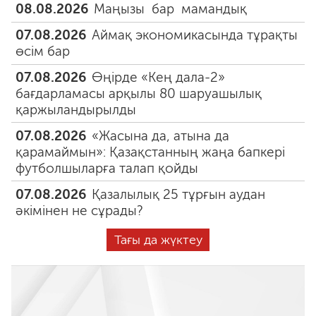
08.08.2026
Маңызы бар мамандық
07.08.2026
Аймақ экономикасында тұрақты
өсім бар
07.08.2026
Өңірде «Кең дала-2»
бағдарламасы арқылы 80 шаруашылық
қаржыландырылды
07.08.2026
«Жасына да, атына да
қарамаймын»: Қазақстанның жаңа бапкері
футболшыларға талап қойды
07.08.2026
Қазалылық 25 тұрғын аудан
әкімінен не сұрады?
Тағы да жүктеу