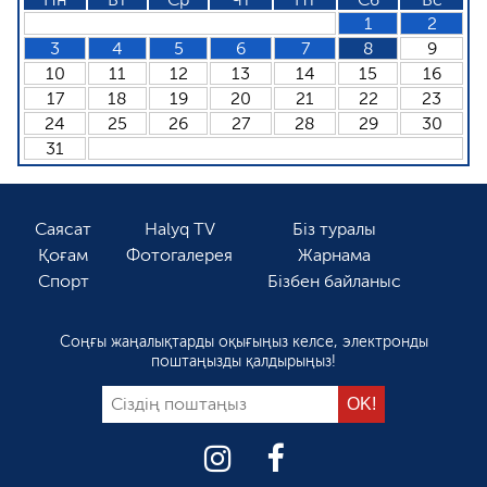
1
2
3
4
5
6
7
8
9
10
11
12
13
14
15
16
17
18
19
20
21
22
23
24
25
26
27
28
29
30
31
Саясат
Halyq TV
Біз туралы
Қоғам
Фотогалерея
Жарнама
Спорт
Бізбен байланыс
Соңғы жаңалықтарды оқығыңыз келсе, электронды
поштаңызды қалдырыңыз!