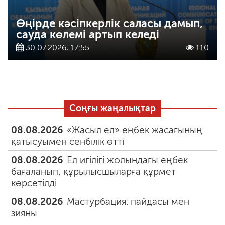
Өңірде кәсіпкерлік саласы дамып,
сауда көлемі артып келеді
30.07.2026, 17:55
110
Соңғы жаңалықтар
08.08.2026
«Жасыл ел» еңбек жасағының
қатысуымен сенбілік өтті
08.08.2026
Ел игілігі жолындағы еңбек
бағаланып, құрылысшыларға құрмет
көрсетілді
08.08.2026
Мастурбация: пайдасы мен
зияны