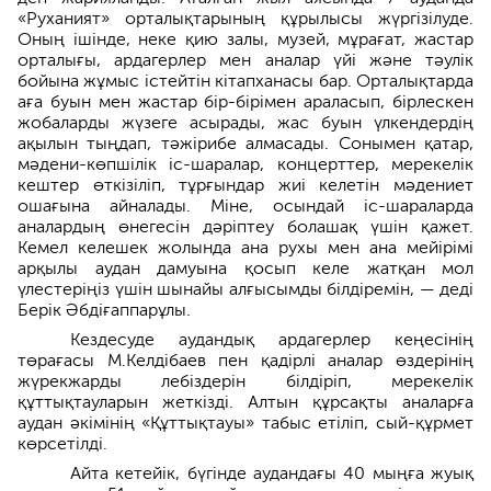
«Руханият» орталықтарының құрылысы жүргізілуде.
Оның ішінде, неке қию залы, музей, мұрағат, жастар
орталығы, ардагерлер мен аналар үйі және тәулік
бойына жұмыс істейтін кітапханасы бар. Орталықтарда
аға буын мен жастар бір-бірімен араласып, бірлескен
жобаларды жүзеге асырады, жас буын үлкендердің
ақылын тыңдап, тәжірибе алмасады. Сонымен қатар,
мәдени-көпшілік іс-шаралар, концерттер, мерекелік
кештер өткізіліп, тұрғындар жиі келетін мәдениет
ошағына айналады. Міне, осындай іс-шараларда
аналардың өнегесін дәріптеу болашақ үшін қажет.
Кемел келешек жолында ана рухы мен ана мейірімі
арқылы аудан дамуына қосып келе жатқан мол
үлестеріңіз үшін шынайы алғысымды білдіремін, — деді
Берік Әбдіғаппарұлы.
Кездесуде аудандық ардагерлер кеңесінің
төрағасы М.Келдібаев пен қадірлі аналар өздерінің
жүрекжарды лебіздерін білдіріп, мерекелік
құттықтауларын жеткізді. Алтын құрсақты аналарға
аудан әкімінің «Құттықтауы» табыс етіліп, сый-құрмет
көрсетілді.
Айта кетейік, бүгінде аудандағы 40 мыңға жуық