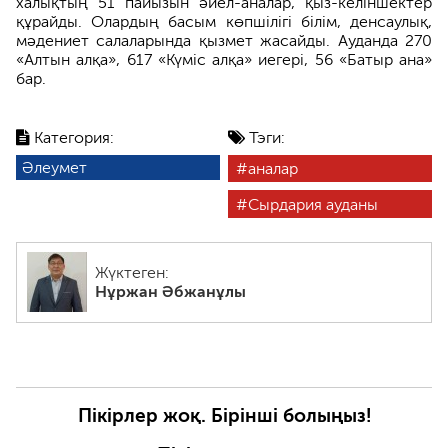
халықтың 51 пайызын әйел-аналар, қыз-келіншектер
құрайды. Олардың басым көпшілігі білім, денсаулық,
мәдениет салаларында қызмет жасайды. Ауданда 270
«Алтын алқа», 617 «Күміс алқа» иегері, 56 «Батыр ана»
бар.
Категория:
Тэги:
Әлеумет
аналар
Сырдария ауданы
Жүктеген:
Нұржан Әбжанұлы
Пікірлер жоқ. Бірінші болыңыз!