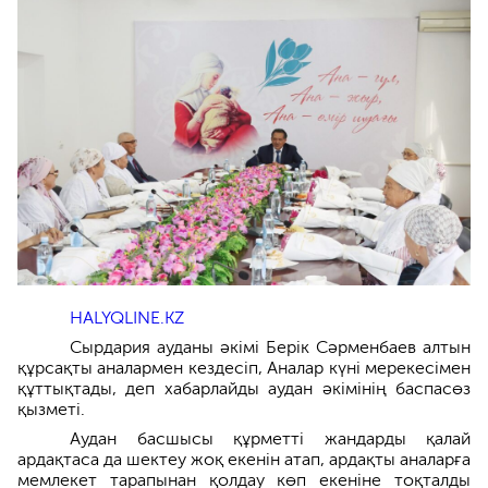
HALYQLINE.KZ
Сырдария ауданы әкімі Берік Сәрменбаев алтын
құрсақты аналармен кездесіп, Аналар күні мерекесімен
құттықтады, деп хабарлайды аудан әкімінің баспасөз
қызметі.
Аудан басшысы құрметті жандарды қалай
ардақтаса да шектеу жоқ екенін атап, ардақты аналарға
мемлекет тарапынан қолдау көп екеніне тоқталды