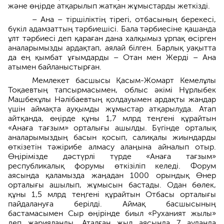
және өңірде атқарылып жатқан жұмыстарды жеткізді.
– Ана – тіршіліктің тірегі, отбасының берекесі,
бүкіл адамзаттың тәрбиешісі. Бала тәрбиесіне қашанда
ұлт тәрбиесі деп қараған дана халқымыз ұрпақ өсірген
аналарымызды ардақтап, аялай білген. Барлық уақытта
да ең қымбат ұғымдарды – Отан мен Жерді – Ана
атымен байланыстырған.
Мемлекет басшысы Қасым-Жомарт Кемелұлы
Тоқаевтың тапсырмасымен, облыс әкімі Нұрлыбек
Машбекұлы Нәлібаевтың қолдауымен ардақты жандар
үшін аймақта ауқымды жұмыстар атқарылуда. Атап
айтқанда, өңірде құны 1,7 млрд теңгені құрайтын
«Анаға тағзым» орталығы ашылды. Бүгінде орталық
аналарымыздың басын қосып, салиқалы жиындарды
өткізетін тәжірибе алмасу алаңына айналып отыр.
Өңірімізде дәстүрлі түрде «Анаға тағзым»
республикалық форумы өткізіліп келеді. Форум
аясында қаламызда жаңадан 1000 орындық Өнер
орталығы ашылып, жұмысын бастады. Одан бөлек,
құны 1,5 млрд теңгені құрайтын Отбасы орталығы
пайдалануға берілді. Аймақ басшысының
бастамасымен Сыр өңірінде биыл «Руханият жылы»
деп жарияланды. Аталған жыл аясында 7 ауданда