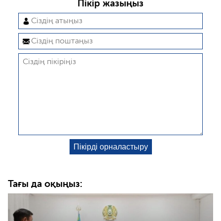
Пікір жазыңыз
Тағы да оқыңыз: