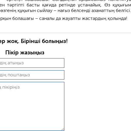
ен тәртіпті басты қағида ретінде ұстанайық. Өз құқығы
, өзгенің құқығын сыйлау – нағыз белсенді азаматтың белгісі
жарқын болашағы – саналы да жауапты жастардың қолында!
ер жоқ. Бірінші болыңыз!
Пікір жазыңыз