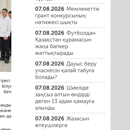
07.08.2026
Мемлекеттік
грант конкурсының
нәтижесі шықты
07.08.2026
Футболдан
Қазақстан құрамасын
жаңа бапкер
жаттықтырады
07.08.2026
Дауыс беру
учаскесін қалай табуға
болады?
регі.
білуі
07.08.2026
Шиеліде
 бен
заңсыз алтын өндірді
деген 13 адам қамауға
заңды
алынды
у және
ам да
07.08.2026
Жазасын
өтеушілерге
цияны