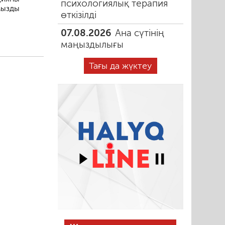
психологиялық терапия
мызды
өткізілді
.
07.08.2026
Ана сүтінің
маңыздылығы
Тағы да жүктеу