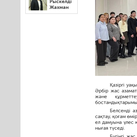
Рыскелді
Жахман
Қазіргі уа
Әрбір жас азамат
және құрметт
бостандықтарымызды
Белсенді а
сақтау, қоғам өмі
ел дамуына үлес 
нығая түседі.
Бүгінгі жа