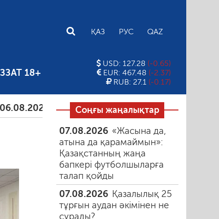
E
ҚАЗ
РУС
QAZ
USD: 127.28
(-0.65)
ЗЗАТ 18+
EUR: 467.48
(-2.37)
RUB: 27.1
(-0.17)
.2026
Тамыздағы таңғы түтін
06.08.2026
Құмарл
Соңғы жаңалықтар
07.08.2026
«Жасына да,
атына да қарамаймын»:
Қазақстанның жаңа
бапкері футболшыларға
талап қойды
07.08.2026
Қазалылық 25
тұрғын аудан әкімінен не
сұрады?