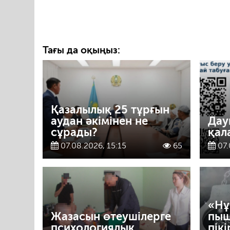
Тағы да оқыңыз:
Қазалылық 25 тұрғын
аудан әкімінен не
Дау
сұрады?
қал
07.08.2026, 15:15
65
07.
«Нұ
Жазасын өтеушілерге
пыш
психологиялық
пік