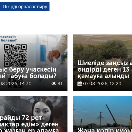
Шиеліде заңсыз 
ыс беру учаскесін
өндірді деген 13
ай табуға болады?
қамауға алынды
08.2026, 14:30
81
07.08.2026, 12:20
райды 72 рет
ақтар едім» деген
ір жазған ер адамға
Жаңа көпір құр