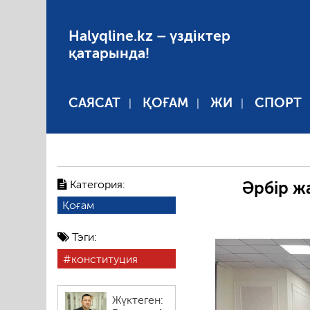
Halyqline.kz – үздіктер
қатарында!
САЯСАТ
ҚОҒАМ
ЖИ
СПОРТ
Категория:
Әрбір ж
Қоғам
Тэги:
конституция
Жүктеген: