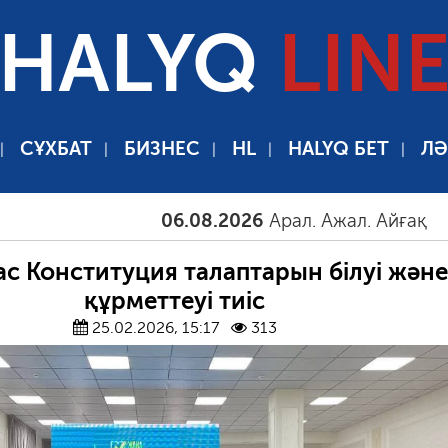
HALYQ
LIN
СҰХБАТ
БИЗНЕС
HL
HALYQ БЕТ
ЛӘ
06.08.2026
Арал. Ажал. Айғақ
06.08
ас Конституция талаптарын білуі және
құрметтеуі тиіс
25.02.2026, 15:17
313