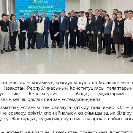
қытта жастар – қоғамның қозғаушы күші, ел болашағының ті
 Қазақстан Республикасының Конституциясы талаптарын 
еуі тиіс. Конституция – біздің құқықтарымыз
ң кепілі, әділдік пен заң үстемдігінің негізі.
заматтық ұстаным тек сайлауға қатысу ғана емес. Ол – 
ріне араласу, еріктілікпен айналысу, өз ойыңды ашық білдір
қосу. Жастардың құқықтық сауаттылығы артқан сайын, қоғ
с – ертеңгі көшбасшы. Сондықтан әрқайсымыз Конститу