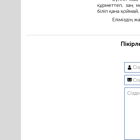
құрметтеп, заң м
біліп қана қоймай
Еліміздің 
Пікірл