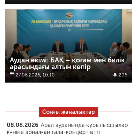
Аудан әкімі: БАҚ – қоғам мен билік
арасындағы алтын көпір
27.06.2026, 10:10
206
Соңғы жаңалықтар
08.08.2026
Арал ауданында құрылысшылар
күніне арналған гала-концерт өтті