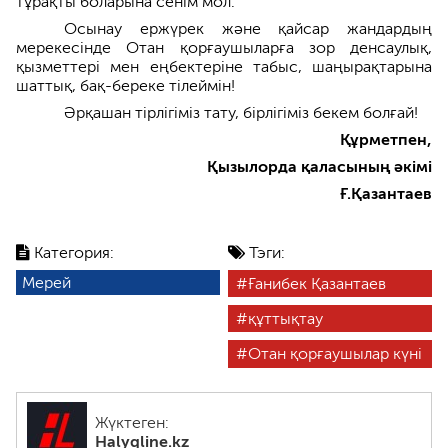
тұрақты боларына сенім мол.
Осынау ержүрек және қайсар жандардың
мерекесінде Отан қорғаушыларға зор денсаулық,
қызметтері мен еңбектеріне табыс, шаңырақтарына
шаттық, бақ-береке тілеймін!
Әрқашан тірлігіміз тату, бірлігіміз бекем болғай!
Құрметпен,
Қызылорда қаласының әкімі
Ғ.Қазантаев
Категория:
Тэги:
Мерей
Ғанибек Қазантаев
құттықтау
Отан қорғаушылар күні
Жүктеген:
Halyqline.kz