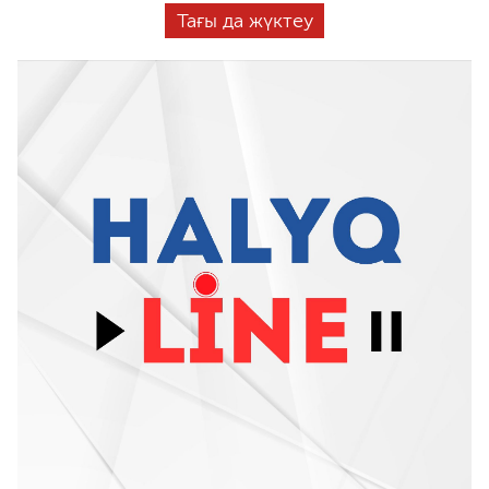
Тағы да жүктеу