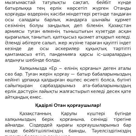
мызғымастай татулықты сақтап, бейбіт күнде
батырлыққа тең ерлік көрсетіп жүрген Отанды
қорғауды өздерінің кәсіби міндеттері ретінде таңдаған
осы саладағы барлық жандарға шынайы құрмет
сезімінің болуы заңдылық деп білемін. Қазақстан
армиясы туған өлкенің тыныштығын күзетуде асқан
қырағылық танытып, қалтқысыз қызмет атқарып келеді.
Әлемді әбігерге салып, жер жүзіне тараған қауіпті індет
кезінде де осы әскерилер құқықтық тәртіпті
қамтамасыз етіп, пандемияға қарсы іс-шаралардың
алдыңғы шебінде болды.
Халқымызда «Ер – елінің қорғаны» деген аталы
сөз бар. Туған жерін қорғау — батыр бабаларымыздың
кейінгі ұрпаққа қалдырған өшпес өсиеті болса, бүгінгі
сайыпқыран сарбаздарымыз ата-бабаларымыздың
ерлік дәстүрін лайықты жалғастырып келеді десек қате
айтқандық емес.
Қадірлі Отан қорғаушылар!
Қазақстанның Қарулы күштері бүгінде
халқымыздың берік қорғанына, сенімді тірегіне
айналды. Сіздердей қырағы қорғаушыларымыз бар
кезде бейбітшілігіміздің баянды, Тәуелсіздігіміздің