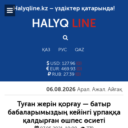
Halyqline.kz – үздіктер қатарында!
HALYQ
LINE
ҚАЗ
РУС
QAZ
USD: 127.96
(0)
EUR: 469.93
(0)
RUB: 27.39
(0)
06.08.2026
Арал. Ажал. Айғақ
06.
Туған жерін қорғау — батыр
бабаларымыздың кейінгі ұрпаққа
қалдырған өшпес өсиеті