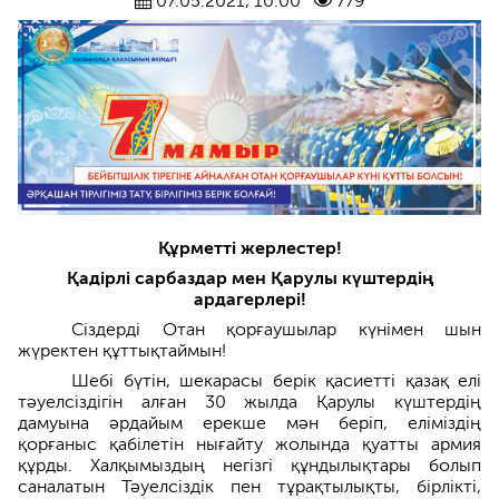
07.05.2021, 10:00
779
Құрметті жерлестер!
Қадірлі сарбаздар мен Қарулы күштердің
ардагерлері!
Сіздерді Отан қорғаушылар күнімен шын
жүректен құттықтаймын!
Шебі бүтін, шекарасы берік қасиетті қазақ елі
тәуелсіздігін алған 30 жылда Қарулы күштердің
дамуына әрдайым ерекше мән беріп, еліміздің
қорғаныс қабілетін нығайту жолында қуатты армия
құрды. Халқымыздың негізгі құндылықтары болып
саналатын Тәуелсіздік пен тұрақтылықты, бірлікті,