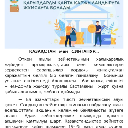
ҚАЗАҚСТАН мен СИНГАПУР…
Өткен жылы зейнетақының халықар­алық
жүйедегі артықшы­лықтары мен кемшіліктерін
зерделеген сарапшылар қордағы жинақтал­ған
қаражаттың белгілі бір бөлігін пайдалану бойынша
ұсыныс енгізген еді. Алғашқысы – баспанаға, екіншісі
– ем-домға жұмсау туралы бастаманы жұрт қуана
қабыл алға­нымен, жұбана қоймады.
— Ел азаматтары тиісті зейнет­ақысын алуы
қажет. Сондықтан зейнетақы жинағын пайдалану жағы
есепшоттағы ақшаның көлеміне байлан­ысты жүзеге
асады. Адам зейнеткерлікке шыққанда қажетті
ақшамен­ қамтылуы шарт. Қазақстандықтар зейнетке
шыққаннан кейін шамамен 19-25 жыл өмір сүреді.