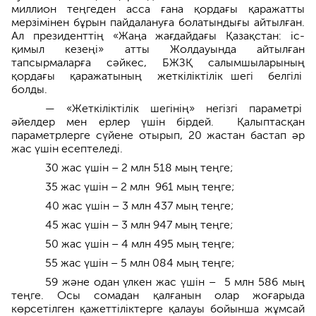
миллион теңгеден асса ғана қордағы қаражатты
мерзім­інен бұрын пайдалануға бо­латындығы айтылған.
Ал президенттің «Жаңа жағдайдағы Қазақстан: іс-
қимыл кезеңі» атты Жол­дауында айтылған
тапсырмаларға сәйкес, БЖЗҚ салымшыларының
қордағы қаражатының жеткіліктілік шегі белгілі
болды.
— «Жеткіліктілік шегінің» негізгі параметрі
әйелдер мен ерлер үшін бірдей. Қалыптасқан
параметрлерге сүйене отырып, 20 жастан бастап әр
жас үшін есептеледі.
30 жас үшін – 2 млн 518 мың теңге;
35 жас үшін – 2 млн 961 мың теңге;
40 жас үшін – 3 млн 437 мың теңге;
45 жас үшін – 3 млн 947 мың теңге;
50 жас үшін – 4 млн 495 мың теңге;
55 жас үшін – 5 млн 084 мың теңге;
59 және одан үлкен жас үшін – 5 млн 586 мың
теңге. Осы сомадан қалғанын олар жоғарыда
көрсетілген қажеттіліктерге қалауы бойынша жұмсай