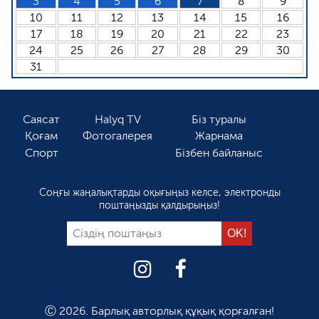
3
4
5
6
7
8
9
10
11
12
13
14
15
16
17
18
19
20
21
22
23
24
25
26
27
28
29
30
31
Саясат
Halyq TV
Біз туралы
Қоғам
Фотогалерея
Жарнама
Спорт
Бізбен байланыс
Соңғы жаңалықтарды оқығыңыз келсе, электронды
поштаңызды қалдырыңыз!
Ⓒ 2026. Барлық авторлық құқық қорғалған!