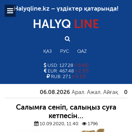
Halyqline.kz – үздіктер қатарында!
HALYQ
LINE
ҚАЗ
РУС
QAZ
USD: 127.28
(-0.65)
EUR: 467.48
(-2.37)
RUB: 27.1
(-0.17)
06.08.2026
Арал. Ажал. Айғақ
06.08.20
Салымға сеніп, салыңыз суға
кетпесін…
10.09.2020, 11:40
1796