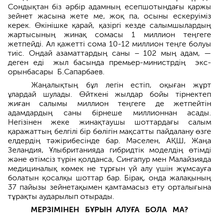
Сондықтан біз әрбір адамның есеп­шотындағы қаржы
зейнет жасына жете ме, жоқ па, осыны ескеруіміз
керек­. Өкінішке қарай, қазіргі кезде салымшылардың
жартысының жинақ сомасы 1 миллион теңгеге
жетпейд­і. Ал қажетті сома 10-12 миллион теңге болуы
тиіс. Ондай азаматтардың саны – 102 мың адам, —
деген еді жыл басында премьер-министр­дің экс-
орынбасары Б.Сапарбаев.
Жаңалықтың бұл легін естіп, оқыған жұрт
ұлардай шулады. Өйткені жылдар бойы тірнектеп
жиған­ салымы миллион теңгеге де жетпейтін
адамдардың саны бірнеше миллионнан асады.
Негізінен жеке жинақтаушы шоттардағы салым
қаражаттың белгілі бір бөлігін мақсатты пайдалану өзге
елдердің тәжі­рибесінде бар. Мәселен, АҚШ, Жаңа
Зеландия, Ұлыбританияда гибридтік моделдің өтімді
және өтімсіз түрін қолданса, Сингапур мен Малайзияда
медициналық көмек не тұрғын үй алу үшін жұмсауға
болатын қосалқы шоттар бар. Бірақ, онда жалақының
37 пайызы зейнетақымен қамтамасыз ету орталығына
тұрақты аударылып отырады.
МЕРЗІМІНЕН БҰРЫН
АЛУҒА БОЛА МА?