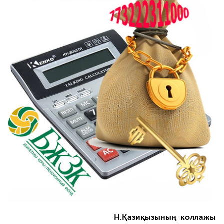
Н.Қазиқызының коллажы