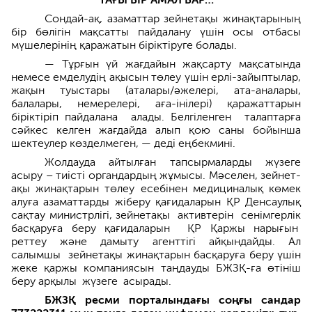
Сондай-ақ, азаматтар зейнетақы жинақтарының
бір бөлігін мақсатты пайдалану үшін осы отбасы
мүшеле­рінің қаражатын біріктіруге болады.
— Тұрғын үй жағдайын жақсарту мақсатында
немесе емделудің ақы­сын төлеу үшін ерлі-зайыптылар,
жақын­ туыстары (аталары/әжелері, ата-аналары,
балалары, немерелері, аға-інілері) қаражаттарын
біріктіріп пайдалана алады. Бел­гіленген талаптарға
сәйкес келген жағдайда алып қою саны бойынша
шектеулер көзделмеген, — деді еңбекмині.
Жолдауда айтылған тапсырма­ларды жүзеге
асыру – тиісті орган­дардың жұмысы. Мәселен, зейнет­
ақы жинақтарын төлеу есебінен медици­налық көмек
алуға азамат­тарды жіберу қағидаларын ҚР Ден­саулық
сақтау министрлігі, зейнет­ақы активтерін сенімгерлік
басқаруға беру қағидаларын ҚР Қаржы нарығы­н
реттеу және дамыту агенттігі айқындайды. Ал
салымшы зейнетақы жинақтарын басқаруға беру үшін
жеке қаржы компаниясын таңдауд­ы БЖЗҚ-ға өтініш
беру арқыл­ы жүзеге асырады.
БЖЗҚ ресми порталындағы соңғы сандар