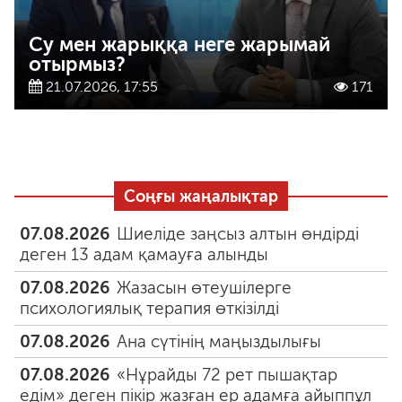
Су мен жарыққа неге жарымай
отырмыз?
21.07.2026, 17:55
171
Соңғы жаңалықтар
07.08.2026
Шиеліде заңсыз алтын өндірді
деген 13 адам қамауға алынды
07.08.2026
Жазасын өтеушілерге
психологиялық терапия өткізілді
07.08.2026
Ана сүтінің маңыздылығы
07.08.2026
«Нұрайды 72 рет пышақтар
едім» деген пікір жазған ер адамға айыппұл