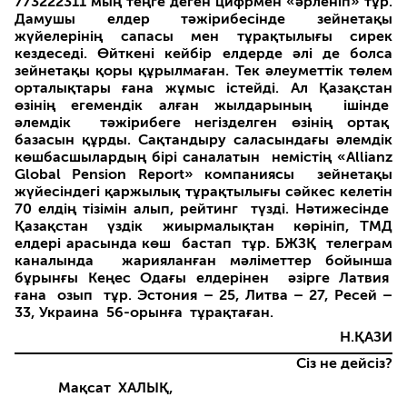
773222311 мың теңге деген цифрмен «әрленіп» тұр.
Дамушы елдер тәжірибесінде зейнетақы
жүйелерін­ің сапасы мен тұрақтылығы сирек
кездеседі. Өйткені кейбір елдерд­е әлі де болса
зейнетақы қоры құрылмаған. Тек әлеуметтік төлем
орталықтары ғана жұмыс істейді. Ал Қазақстан
өзінің егемендік алған жылдарын­ың ішінде
әлемдік тәжірибеге негізделген өзінің ортақ
базасын құрды. Сақтандыру саласындағы әлемдік
көшбасшылардың бірі саналат­ын немістің «Allianz
Global Pension Report» компаниясы зейнет­ақы
жүйесіндегі қаржылық тұрақтылығы сәйкес келетін
70 елдің тізімін алып, рейтинг түзді. Нәтижесінде
Қазақстан үздік жиырмалықтан көрініп, ТМД
елдері арасында көш бастап тұр. БЖЗҚ телеграм
каналында жарияланған мәліметтер бойынша
бұрынғы Кеңес Одағы елдерінен әзірге Латвия
ғана озып тұр. Эстония – 25, Литва – 27, Ресей –
33, Украина 56-орынға тұрақтаған.
Н.ҚАЗИ
Сіз не дейсіз?
Мақсат ХАЛЫҚ,