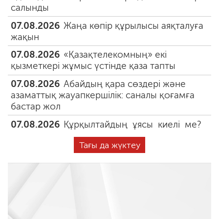
салынды
07.08.2026
Жаңа көпір құрылысы аяқталуға
жақын
07.08.2026
«Қазақтелекомның» екі
қызметкері жұмыс үстінде қаза тапты
07.08.2026
Абайдың қара сөздері және
азаматтық жауапкершілік: саналы қоғамға
бастар жол
07.08.2026
Құрқылтайдың ұясы киелі ме?
Тағы да жүктеу