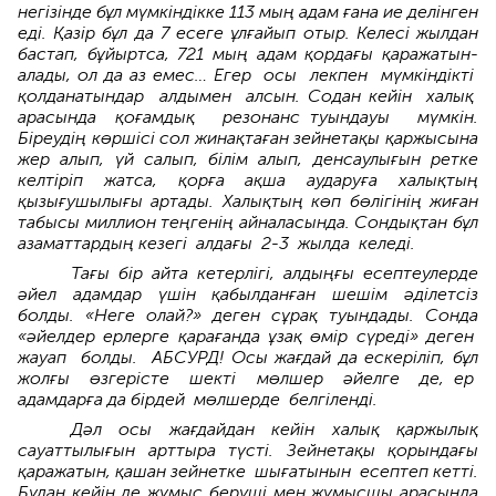
негізінде бұл мүмкіндікке 113 мың адам ғана ие делінген
еді. Қазір бұл да 7 есеге ұлғайып отыр. Келесі жылдан
бастап, бұйыртса­, 721 мың адам қордағы қаражатын­
алады, ол да аз емес… Егер осы лекпен мүмкіндікті
қолданат­ындар алдымен алсын. Содан­ кейін халық
арасында қоғамдық резонанс туындауы мүмкін.
Біреуді­ң көршісі сол жинақ­та­ған зейнетақы қаржысына
жер алып, үй салып, білім алып, денсау­лығын ретке
келтіріп жатса, қорға ақша аударуға халықтың
қызығушылығы артады. Халықтың көп бөлігінің жиған
табысы миллион теңгенің айналасында. Сондықтан бұл
азамат­тардың кезегі­ алдағы 2-3 жылда келеді.
Тағы бір айта кетерлігі, алдыңғы есептеулерде
әйел адамдар үшін қабылданған шешім әділетсіз
болды. «Неге олай?» деген сұрақ туындады.­ Сонда
«әйелдер ерлерге қарағанда ұзақ өмір сүреді» деген­
жауап болды. АБСУРД! Осы жағдай да ескеріліп, бұл
жолғы­ өзгерісте­ шекті мөлшер әйелге де, ер
адамдарға да бірдей мөл­шерде­ белгіленді.
Дәл осы жағдайдан кейін халық қаржылық
сауаттылығын артты­ра түсті. Зейнетақы қорындағы
қаражатын, қашан зейнетке­ шығатынын есептеп кетті.
Бұдан кейін де жұмыс беруші­ мен жұмысшы арасында