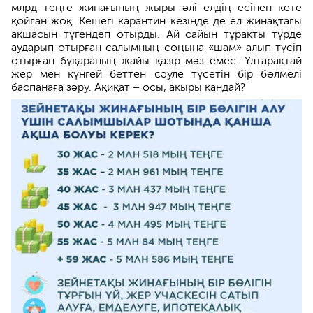
млрд теңге жинағының жыры әлі елдің есінен кете
қойған жоқ. Кешег­і карантин кезінде де ел жинақтағы
ақшасын түгендеп отырды. Ай сайын тұрақты түрде
аударып отырған салымның соңына «шам» алып түсіп
отырған бұқараның жайы қазір мәз емес. Ұлтарақтай
жер мен күнгей беттен сәуле түсетін бір бөлмелі
баспанаға зәру. Ақиқат – осы, ақыры қандай?