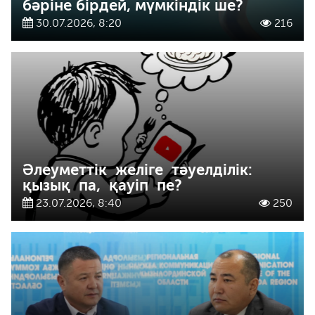
бәріне бірдей, мүмкіндік ше?
30.07.2026, 8:20
216
Әлеуметтік желіге тәуелділік:
қызық па, қауіп пе?
23.07.2026, 8:40
250