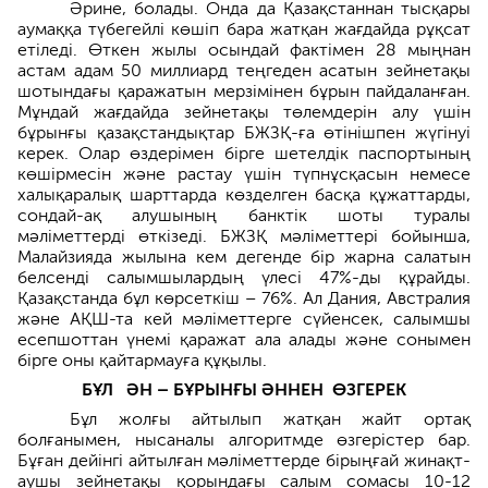
Әрине, болады. Онда да Қазақстаннан тысқары
аумаққа түбегейлі көшіп бара жатқан жағдайда рұқсат
етіледі. Өткен жылы осындай фактімен 28 мыңнан
астам адам 50 мил­лиард теңгеден асатын зейнетақы
шотын­дағы қаражатын мерзімінен бұрын пайдаланған.
Мұндай жағ­дайда зейнетақы төлемдерін алу үшін
бұрынғы қазақстандықтар БЖЗҚ-ға өтінішпен жүгінуі
керек. Олар өзде­рімен бірге шетелдік паспортының
көшірмесін және растау үшін түп­нұсқасын немесе
халықаралық шарт­тар­да көзделген басқа құжаттарды,
сондай-ақ алушының банктік шоты туралы
мәліметтерді өткізеді. БЖЗҚ мәліметтері бойынша,
Малайзияда жылына кем дегенде бір жарна салатын
белсенді салымшылардың үлесі 47%-ды құрайды.
Қазақстанда бұл көрсеткіш – 76%. Ал Дания, Австралия
және АҚШ-та кей мәліметтерге сүйенсек, салымшы
есепшоттан үнемі қаражат ала алады және сонымен
бірге оны қайтармауға құқылы.
БҰЛ ӘН – БҰРЫНҒЫ
ӘННЕН ӨЗГЕРЕК
Бұл жолғы айтылып жатқан жайт ортақ
болғанымен, нысаналы алгоритмде өзгерістер бар.
Бұған дейінгі айтылған мәліметтерде бірыңғай жинақт­
аушы зейнетақы қорындағы салым сомасы 10-12