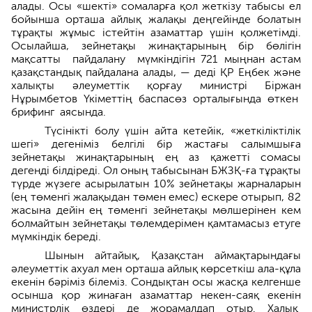
алады. Осы «шекті» сомалар­ға қол жеткізу табысы ел
бойынша орташа айлық жалақы деңгейінде болаты­н
тұрақты жұмыс істейтін азаматтар үшін қолжетімді.
Осылайша, зейнетақы жинақтарының бір бөлігін
мақсатты пайдалану мүмкіндігін 721 мыңнан астам
қазақстандық пайда­лана алады, — деді ҚР Еңбек және
халықты әлеуметтік қорғау минист­рі Біржан
Нұрымбетов Үкіметтің баспасөз орталығында өткен
брифинг аясында.
Түсінікті болу үшін айта кетейік, «жеткіліктілік
шегі» дегеніміз белгілі бір жастағы салымшыға
зейнетақы жинақтарының ең аз қажетті сомасы
дегенді білдіреді. Ол оның табысынан БЖЗҚ-ға тұрақты
түрде жүзеге асырылатын 10% зейнетақы жарналарын
(ең төменгі жалақыдан төмен емес) ескере отырып, 82
жасына дейін ең төменгі зейнетақы мөлшерінен кем
болмайтын зейнетақы төлемдерімен қамтамасыз етуге
мүмкіндік береді.
Шынын айтайық, Қазақстан аймақтарындағы
әлеуметтік ахуал мен орташа айлық көрсеткіш ала-құла
екенін бәріміз білеміз. Сондықтан осы жасқа келгенше
осынша қор жинаған­ азаматтар некен-саяқ екенін
министрлік өздері де жорамалдап отыр. Халық