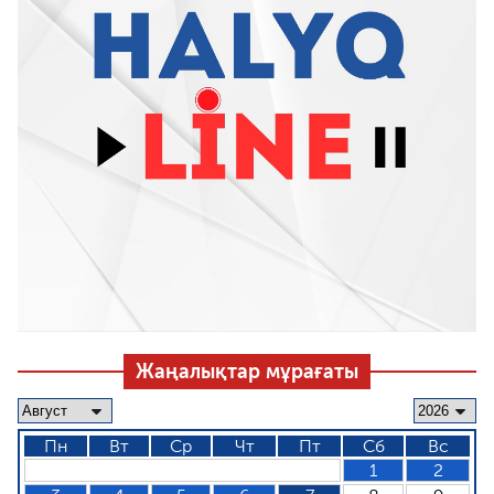
Жаңалықтар мұрағаты
Пн
Вт
Ср
Чт
Пт
Сб
Вс
1
2