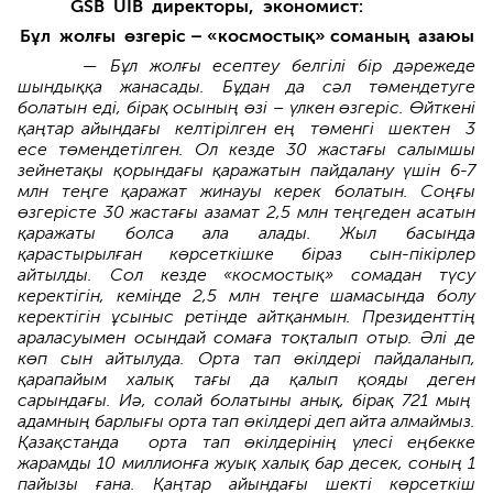
GSB UIB директоры, экономист:
Бұл жолғы өзгеріс – «космостық» соманың азаюы
— Бұл жолғы есептеу белгілі бір дәрежеде
шындыққа жанасады­. Бұдан да сәл төмендетуге
болатын еді, бірақ осының өзі – үлкен өзгеріс. Өйткені
қаңтар айындағы келтірілген ең төменгі шектен 3
есе төмендетілген. Ол кезде 30 жастағы салымшы
зейнетақы қорындағы қаражатын пайдалану үшін 6-7
млн теңге қаражат жинауы­ керек болатын. Соңғы
өзгерісте 30 жастағы азамат 2,5 млн теңгеден асатын
қаражаты болса ала алады. Жыл басында
қарастырылған көрсеткішке біраз сын-пікірлер
айтылды. Сол кезде «космостық» сомадан түсу
керектігін, кемінде 2,5 млн теңге шамасы­нда болу
керектігін ұсыныс ретінде айтқанмын. Президенттің
арала­суымен осындай сомаға тоқталып отыр. Әлі де
көп сын айтылуда. Орта тап өкілдері пайдаланып,
қарапайым халық тағы да қалып қояды деген
сарындағы. Иә, солай болатыны анық, бірақ 721 мың
адамның барлығы орта тап өкілдері деп айта алмаймыз­.
Қазақстанда орта тап өкілдерінің үлесі еңбекке
жарамды­ 10 миллионға жуық халық бар десек, соның 1
пайызы ғана. Қаңтар айындағы шекті көрсеткіш