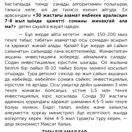
бастапқыда тиімді санад­ы, алгоритммен толығырақ
таныс­а келе, әлі де тиімсіз екенін айтуд­а. Ел
арасындағы
«30 жастағы азамат еңбекке араласқан
7-8 жыл ішінде қажетті соманы жинақтай ала
ма?»
деген сауалға жауап іздедік.
— Бұл жерде айта кететін жайт, 150-200 мың
теңге табыс табатын азамат­тар осы сомадан асырып
та қаражат жинай алады. Қалай? Бұл жерде ай сайын
салынатын салымдар ғана есептелмейді. Жинақталған
ақшаны инвестицияға жібереді, айнал­ымға салады.
Содан инвестициялық кірістілік шығады. Ол жылына
белгілі бір пайыз (8-10 пайыз болуы­ мүмкін) қосылып
отырады. Тура депозит секілді әр жыл сайын ақшаңыз
да көбейеді, көбейген сома­ға сәйкес инвестициялық
кірістілік те артады. Осы уақытқа дейін шамамен 3 млн
теңге жинаған болсаңыз, үстіне 1,5 млн теңге
инвестициялық кіріс қосылады. Сонда 30 жастағы
адамның қорындағы қаражат шамамен 4,5-5 млн теңге
болуы мүмкін. Ендігі талап, еңбек және халықты
әлеумет­тік қорғау министрлігі бұл есептілікті жылда
өзгертпеу керек. Кемі 4-5 жыл тұрақты тұру керек, —
деді экономист Мақсат Халық.
ТАҒЫ БІР АМАЛ БАР…