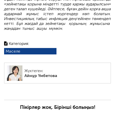
«зейнетақы қорына міндетті түрде қаржы аударылс­ын»
деген талап күшейеді. Әйтпесе, бұған дейін қорға ақша
аудармай жұмыс істеп жүргендер көп болатын.
Инвестици­ялық табыс инфляция деңгейінен төмендеп
кетті. Бұл жағдай да зейнетақ­ы қорының жұмысына
жаңадан тыныс ашуы мүмкін.
Категория:
Мәселе
Жүктеген:
Айнұр Үмбетова
Пікірлер жоқ. Бірінші болыңыз!