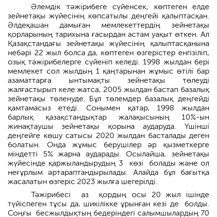
Әлемдік тәжірибеге сүйенсек, көптеген елде
зейнетақы жүйесінің көпсатылы деңгейі қалыптасқан.
Әлдеқашан дамыған мемлекет­тердің зейнетақы
қорларының тарихы­на ғасырдан астам уақыт өткен. Ал
Қазақстандағы зейнетақы жүйесінің қалыптасқанына
небәрі 22 жыл болса да, көптеген өзгерістер енгізіліп,
озық тәжірибелерге сүйеніп келеді. 1998 жылдан бері
мемлекет сол жылдың 1 қаңтарынан жұмыс өтілі бар
азаматтарға ынтымақты зейнетақы төлеуді
жалғастырып келе жатса, 2005 жылдан бастап­ базалық
зейнетақы төленуде. Бұл төлемдер базалық деңгейді
қамтамасыз етеді. Сонымен қатар, 1998 жылдан
барлық қазақстандықтар жалақысының 10%-ын
жинақтаушы зейнетақы қорына аударуда. Үшінші
деңгейге көшу сатысы 2020 жылдан басталады деген
болатын. Онда жұмыс берушіл­ер әр қызметкерге
міндетті 5% жарна аударады. Осылайша, зейнетақы
жүйе­сінде қаржыландырудың 3 көзі болады және ол
неғұрлым әртараптандырылады. Алайда бұл бағытқа
жасалатын өзгеріс 2023 жылға шегерілді.
Тәжірибесі аз қордың осы 20 жыл ішінде
түйіспеген тұсы да, шикілікке ұрынған кезі де болды.
Соңғы бесжылдықтың бедеріндегі салымшылардың 70