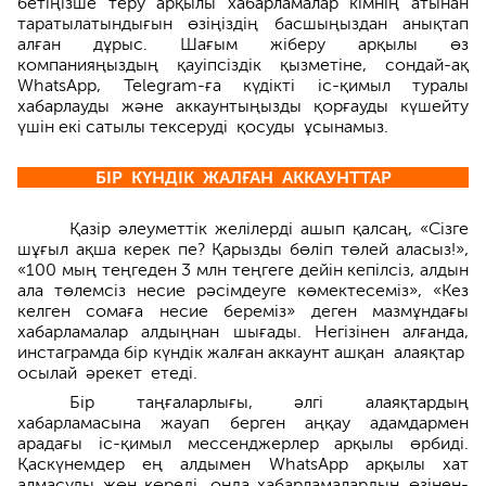
бетіңізше теру арқылы хабарламалар кімнің атынан
таратылатындығын өзіңіздің басшыңыздан анықтап
алған дұрыс. Шағым жіберу арқылы өз
компанияңыздың қауіпсіздік қызметіне, сондай-ақ
WhatsApp, Telegram-ға күдікті іс-қимыл туралы
хабарлауды және аккаунтыңызды қорғауды күшейту
үшін екі сатылы тексеруді қосуды ұсынамыз.
БІР КҮНДІК ЖАЛҒАН АККАУНТТАР
Қазір әлеуметтік желілерді ашып қалсаң, «Сізге
шұғыл ақша керек пе? Қарызды бөліп төлей аласыз!»,
«100 мың теңгеден 3 млн теңгеге дейін кепілсіз, алдын
ала төлемсіз несие рәсімдеуге көмектесеміз», «Кез
келген сомаға несие береміз» деген мазмұндағы
хабарламалар алдыңнан шығады. Негізінен алғанда,
инстаграмда бір күндік жалған аккаунт ашқан алаяқтар
осылай әрекет етеді.
Бір таңғаларлығы, әлгі алаяқтардың
хабарламасына жауап берген аңқау адамдармен
арадағы іс-қимыл мессенджерлер арқылы өрбиді.
Қаскүнемдер ең алдымен WhatsApp арқылы хат
алмасуды жөн көреді, онда хабарламалардың өзінен-