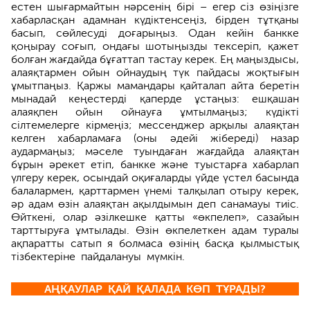
естен шығармайтын нәрсенің бірі – егер сіз өзіңізге
хабарласқан адамнан күдіктенсеңіз, бірден тұтқаны
басып, сөйлесуді доғарыңыз. Одан кейін банкке
қоңырау соғып, ондағы шотыңызды тексеріп, қажет
болған жағдайда бұғаттап тастау керек. Ең маңыздысы,
алаяқтармен ойын ойнаудың түк пайдасы жоқтығын
ұмытпаңыз. Қаржы мамандары қайталап айта беретін
мынадай кеңестерді қаперде ұстаңыз: ешқашан
алаяқпен ойын ойнауға ұмтылмаңыз; күдікті
сілтемелерге кірмеңіз; мессенджер арқылы алаяқтан
келген хабарламаға (оны әдейі жібереді) назар
аудармаңыз; мәселе туындаған жағдайда алаяқтан
бұрын әрекет етіп, банкке және туыстарға хабарлап
үлгеру керек, осындай оқиғаларды үйде үстел басында
балалармен, қарттармен үнемі талқылап отыру керек,
әр адам өзін алаяқтан ақылдымын деп санамауы тиіс.
Өйткені, олар әзілкешке қатты «өкпелеп», сазайын
тарттыруға ұмтылады. Өзін өкпелеткен адам туралы
ақпаратты сатып я болмаса өзінің басқа қылмыстық
тізбектеріне пайдалануы мүмкін.
АҢҚАУЛАР ҚАЙ ҚАЛАДА КӨП ТҰРАДЫ?