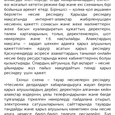
өзі жоғалып кететін режимі бар және екі схеманың бірі
бойынша әрекет етеді. Біріншісі – қолма-қол ақшамен
берілетін несие ресімдеу. Қарызды ресімдеу
мақсатында интернет-алаяқтар жәбірленушіден
несиенің қажетті сомасын және жеке мәліметтерін:
жеке басын куәландыратын құжаттың деректерін,
төлем карталарының толық деректемелерін, шот
нөмірлерін және т.б. нақтылайды. Алаяқтардың
мақсаты – зардап шеккен адамға қарыз алушының
қажеттілігінен едәуір асатын қарыз ресімдеу.
Қаскүнемдерді әсіресе азаматтардың танымал онлайн
несие беру ресурстарында жеке кабинеттерінің болуы
қызықтырады. Олардың айтуынша, бұл ақпарат – несие
ұйымдары жүз пайыз мақұлдайтын тиімді қарыз
ресімдеу үшін қажет.
Екінші схема – тауар несиелерін ресімдеу.
«Несиелік делдалдар» хабарландыруға жауап берген
қарыз алушылардың дербес деректерін алғаннан кейін
алаяқтар өздерінің ұялы телефондарынан және бөг­де
тұлғаларда тіркелген нөмірлерді пайдалана отырып,
электроника сатушыл­арының сайттарында тауарды
таңдайды және қарыз алушының көмегімен оны несие
алуға немесе бөліп-бөліп төлеуге ресімдейді. Бұл