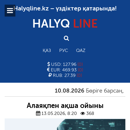
Halyqline.kz – үздіктер қатарында!
HALYQ
LINE
ҚАЗ
РУС
QAZ
USD: 127.96
(0)
EUR: 469.93
(0)
RUB: 27.39
(0)
10.08.2026
Бөріге барсаң, арыст
Алаяқпен ақша ойыны
13.05.2026, 8:20
368