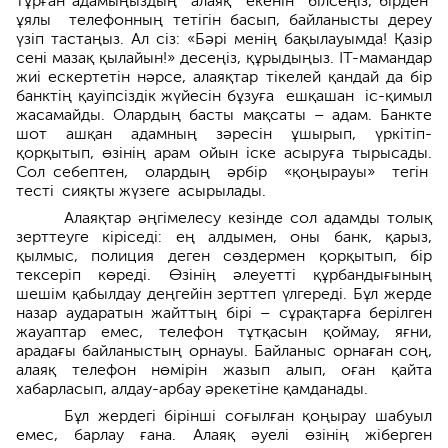
тұрған адамыңыздың алаяқ екенін білсеңіз, бірден
ұялы телефонның тетігін басып, байланысты дереу
үзіп тастаңыз. Ал сіз: «Бәрі менің бақылауымда! Қазір
сені мазақ қылайын!» десеңіз, құрыдыңыз. IT-мамандар
жиі ескертетін нәрсе, алаяқтар тікелей қандай да бір
банктің қауіпсіздік жүйесін бұзуға ешқашан іс-қимыл
жасамайды. Олардың басты мақсаты – адам. Банкте
шот ашқан адамның зәресін ұшырып, үркітіп-
қорқытып, өзінің арам ойын іске асыруға тырысады.
Сол себептен, олардың әрбір «қоңырауы» тегін
тесті сияқты жүзеге асырылады.
Алаяқтар әңгімелесу кезінде сол адамды толық
зерттеуге кіріседі: ең алды­мен, оны банк, қарыз,
қылмыс, полиция деген сөздермен қорқытып, бір
тексеріп көреді. Өзінің әлеуетті құрбандығының
шешім қабылдау деңгейін зерттеп үлгереді. Бұл жерде
назар аударатын жайттың бірі – сұрақтарға берілген
жауаптар емес, телефон тұтқасын қоймау, яғни,
арадағы байланыс­тың орнауы. Байланыс орнаған соң,
алаяқ телефон нөмірін жазып алып, оған қайта
хабарласып, алдау-арбау әрекетіне қамданады.
Бұл жердегі бірінші соғылған қоңырау шабуыл
емес, барлау ғана. Алаяқ әуелі өзінің жіберген