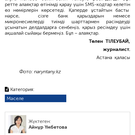
ретте алаяқтар өтінімді қарау үшін SMS-кодтар келетін
өз нөмірлерін көрсетеді. Қаперде ұстайтын басты
нәрсе, сізге банк қарыздарын немесе
микронесиелерді тиімді шарттармен рәсімдеуді
ұсынатын делдалдар­ға сенбеңіз, қарыз ресімдеу үшін
ақшалай сыйақы бермеңіз. Бұл – алаяқтар.
Төлен ТІЛЕУБАЙ,
журналист.
Астана қаласы
Фото: naryntany.kz
Категория:
Мәселе
Жүктеген:
Айнұр Үмбетова