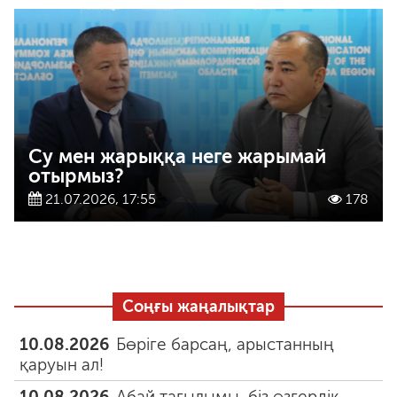
Су мен жарыққа неге жарымай
отырмыз?
21.07.2026, 17:55
178
Соңғы жаңалықтар
10.08.2026
Бөріге барсаң, арыстанның
қаруын ал!
10.08.2026
Абай тағылымы, біз өзгердік