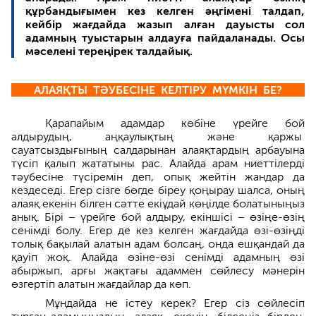
құрбандығымен кез келген әңгімені талдап,
кейбір жағдайда жазып алған дауысты сол
адамның туыстарын алдауға пайдаланады. Осы
мәселені тереңірек талдайық.
АЛАЯҚТЫ ТӘУБЕСІНЕ КЕЛТІРУ МҮМКІН БЕ?
Қарапайым адамдар көбіне үрейге бой
алдырудың, аңқаулықтың және қаржы
сауатсыздығының салдарынан алаяқтардың арбауына
түсіп қалып жататыны рас. Алайда арам ниеттілерді
тәубесіне түсіремін деп, опық жейтін жандар да
кездеседі. Егер сізге бөгде біреу қоңырау шалса, оның
алаяқ екенін білген сәтте екіұдай көңілде болатыныңыз
анық. Бірі – үрейге бой алдыру, екіншісі – өзіңе-өзің
сенімді болу. Егер де кез келген жағдайда өзі-өзіңді
толық бақылай алатын адам болсаң, онда ешқандай да
қауіп жоқ. Алайда өзіне-өзі сенімді адамның өзі
абыржып, арғы жақтағы адаммен сөйлесу мәнерін
өзгертіп алатын жағдайлар да көп.
Мұндайда не істеу керек? Егер сіз сөйлесіп