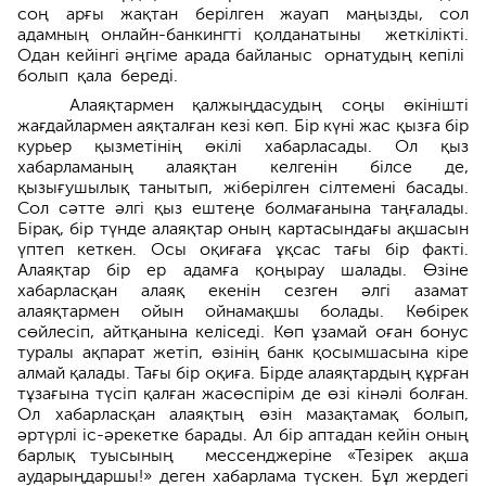
соң арғы жақтан берілген жауап маңызды, сол
адамның онлайн-банкингті қолда­натыны жеткілікті.
Одан кейінгі әңгіме арада байланыс орнатудың кепілі
болып қала береді.
Алаяқтармен қалжыңдасудың соңы өкінішті
жағдайлармен аяқталған кезі көп. Бір күні жас қызға бір
курьер қызметінің өкілі хабарласады. Ол қыз
хабарламаның алаяқтан келгенін білсе де,
қызығушылық танытып, жіберілген сілтемені басады.
Сол сәтте әлгі қыз ештеңе болмағанына таңғалады.
Бірақ, бір түнде алаяқтар оның картасындағы ақшасын
үптеп кеткен. Осы оқиғаға ұқсас тағы бір факті.
Алаяқтар бір ер адамға қоңырау шалады. Өзіне
хабарласқан алаяқ екенін сезген әлгі азамат
алаяқтармен ойын ойнамақшы болады. Көбірек
сөйлесіп, айтқанына келіседі. Көп ұзамай оған бонус
туралы ақпарат жетіп, өзінің банк қосымшасына кіре
алмай қалады. Тағы бір оқиға. Бірде алаяқтардың құрған
тұзағына түсіп қалған жасөспірім де өзі кінәлі болған.
Ол хабарласқан алаяқтың өзін мазақ­тамақ болып,
әртүрлі іс-әрекетке барады. Ал бір аптадан кейін оның
барлық туыс­ының мессенджеріне «Тезірек ақша
аударыңдаршы!» деген хабарлама түскен. Бұл жердегі