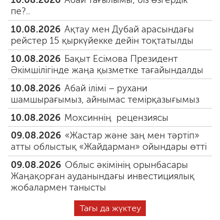
пе?..
10.08.2026
Ақтау мен Дубай арасындағы
рейстер 15 қыркүйекке дейін тоқтатылды
10.08.2026
Бақыт Есімова Президент
Әкімшілігінде жаңа қызметке тағайындалды
10.08.2026
Абай ілімі – рухани
шамшырағымыз, айнымас темірқазығымыз
10.08.2026
Мохсиннің рецензиясы
09.08.2026
«Жастар және заң мен тәртіп»
атты облыстық «Жайдарман» ойындары өтті
09.08.2026
Облыс әкімінің орынбасары
Жаңақорған ауданындағы инвестициялық
жобалармен танысты
Тағы да жүктеу