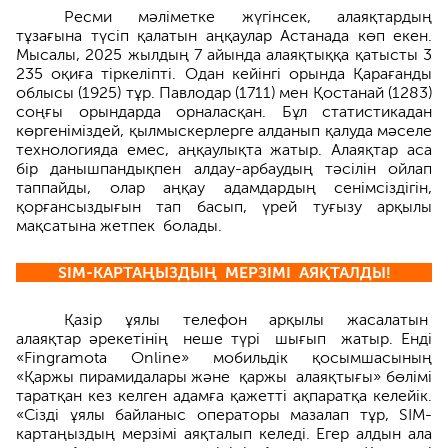
Ресми мәліметке жүгінсек, алаяқтардың
тұзағына түсіп қалатын аңқаулар Астанада көп екен.
Мысалы, 2025 жылдың 7 айында алаяқтыққа қатыс­ты 3
235 оқиға тіркеліпті. Одан кейінгі орында Қарағанды
облысы (1925) тұр. Павлодар (1711) мен Қостанай (1283)
соңғы орындарда орналасқан. Бұл статистикадан
көргеніміздей, қылмыскерлерге алданып қалуда мәселе
технологияда емес, аңқаулықта жатыр. Алаяқтар аса
бір данышпандықпен алдау-арбаудың тәсілін ойлап
таппайды, олар аңқау адамдардың сенімсіздігін,
қорғансыздығын тап басып, үрей туғызу арқылы
мақсатына жетпек болады.
SIM-КАРТАҢЫЗДЫҢ МЕРЗІМІ АЯҚТАЛДЫ!
Қазір ұялы телефон арқылы жасалатын
алаяқтар әрекетінің неше түрі шығып жатыр. Енді
«Fingramota Online» мобильдік қосымшасының
«Қаржы пирамидалары және қаржы алаяқтығы» бөлімі
тарат­қан кез келген адамға қажетті ақпаратқа келейік.
«Сізді ұялы байла­ныс операторы мазалап тұр, SIM-
картаңыздың мерзімі аяқталып келеді. Егер алдын ала