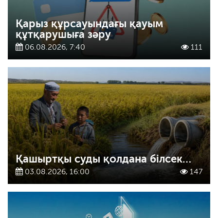
Қарыз құрсауындағы қауым
құтқарушыға зәру
06.08.2026, 7:40
111
Қашыртқы суды қолдана білсек…
03.08.2026, 16:00
147