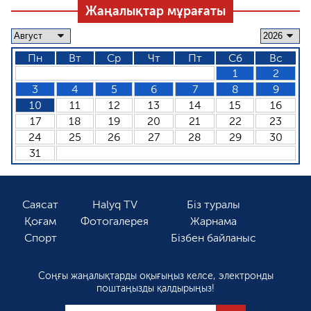
Жаңалықтар мұрағаты
Пн
Вт
Ср
Чт
Пт
Сб
Вс
1
2
3
4
5
6
7
8
9
10
11
12
13
14
15
16
17
18
19
20
21
22
23
24
25
26
27
28
29
30
31
Саясат
Halyq TV
Біз туралы
Қоғам
Фотогалерея
Жарнама
Спорт
Бізбен байланыс
Соңғы жаңалықтарды оқығыңыз келсе, электронды
поштаңызды қалдырыңыз!