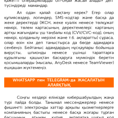
қажетті операцияларды оп-оңай жасай алады» деп
түсіндіреді мамандар.
Ал одан қалай сақтану керек? Егер олар
құпиясөздер, логиндер, SMS-кодтар және басқа да
жеке деректерді (ЖСН, жеке куәлік немесе төлқұжат
нөмірі, төлем картасының деректемелері: картаның
артқы жағындағы үш таңбалы код (CVV/CVC-код), оның
нөмірі, қолданылу мерзімі және т.б. ақпаратты) сұраса,
олар өзін кім деп таныстырса да бөгде адамдарға
сенбеңіз. Бейтаныс адамдардың нұсқаулары бойынша
вирусты, шпионды немесе үшінші тараптарға
құрылғыны қашықтан басқаруға мүмкіндік беретін
қосымшаларды (мысалы, AnyDesk немесе TeamViewer)
ешқашан жүктемеңіз.
WHATSAPP пен TELEGRAM-да ЖАСАЛАТЫН
АЛАЯҚТЫҚ
Соңғы кездері елімізде кибершабуылдың жаңа
түрі пайда болды. Таны­мал мессенджерлер немесе
фишингті электронды хаттар арқылы қызметкерлерге
компанияның бастығы немесе басқа жоғары тұрған
басшының атынан құпия ақпаратқа шұғыл қол