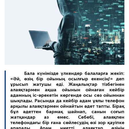
Бала күнімізде үлкендер балаларға жекіп:
«Әй, өзің бір ойының осылғыр екенсің!» деп
ұрысып жатушы еді. Жаңалықтар тізбегінен
алаяқтармен ақша ойынын ойнаған кейбір
адамның іс-әрекетін көргенде осы сөз ойымнан
шықпады. Расында да кейбір адам ұялы телефон
арқылы алаяқтармен ойнайтын әдет тапты. Бірақ
бұл әдеттен бармақ шайнап, санын соғып
жатқандар аз емес. Себебі, алаяқпен
телефондағы бір ғана сөйлесудің өзі зор қауіпке
апарады. Арам ниетті алаяқтар өзінің