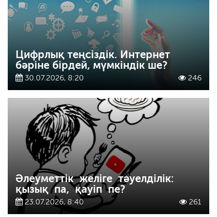
Цифрлық теңсіздік. Интернет
бәріне бірдей, мүмкіндік ше?
30.07.2026, 8:20
246
Әлеуметтік желіге тәуелділік:
қызық па, қауіп пе?
23.07.2026, 8:40
261