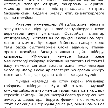
жеткізуді тапсыра отырып, хабарлама жіберіледі.
Алаяқтар психология әдістерін қолдана отырып,
басшылықтың беделін желеу етіп, қызметкерлерге
қысым жасайды.
Интернет инженерлер WhatsApp және Telegram
аккаунттарына кіру үшін жәбірленушілерден жеке
деректерді алуға ұмтылады. Осылайша, алаяқтар
«телефонымды жоғалттым, сондықтан басқа нөмірден
жазып отырмын, бұл жерде байланыс нашар» және
тағы басқа сылтаулармен басқа адамның атынан
әрекет жасайды. Алаяқтар ақшаны қайта жіберу,
құпиясөзді, PIN-кодты немесе басқа жеке
мәліметтерді хабарлау, «басшылық» тастаған сілтемені
басу немесе сілтеме арқылы жаңа мүмкіндіктерді
белсенді игеру, басқа әріптестерге хабарлама жіберу
және тағы басқалар туралы өтініш жасауы мүмкін.
Мұндай жағдайда не істеу керек? Мамандар
хабарлама жіберушіні бұғаттай отырып, мұндай
күмәнді хабарламалар мен хаттарды жауапсыз қалдыру
керектігін айтады. Қандай жағдай болса да олармен хат
алмасуға, деректерді беруге, фишингті сілтемелерге
өтуге болмайды. Егер күмәндансаңыз, оның нөмірін өз