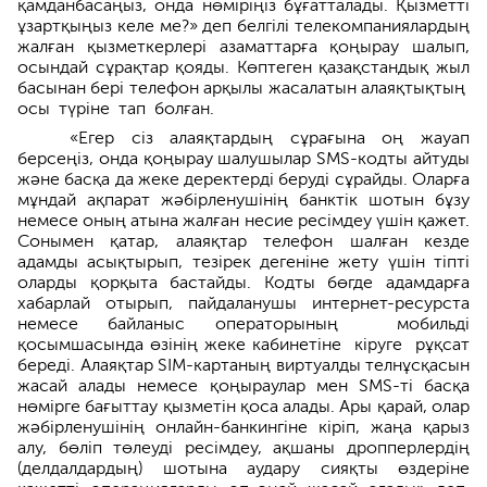
қамданбасаңыз, онда нөміріңіз бұғатталады. Қызмет­ті
ұзартқыңыз келе ме?» деп белгілі телекомпаниялардың
жалған қызметкерле­рі азаматтарға қоңырау шалып,
осындай сұрақтар қояды. Көптеген қазақстандық жыл
басынан бері телефон арқылы жаса­латын алаяқ­тық­тың
осы түріне тап болған.
«Егер сіз алаяқтардың сұрағына оң жауап
берсеңіз, онда қоңырау шалушылар SMS-кодты айтуды
және басқа да жеке деректерді беруді сұрайды. Оларға
мұндай ақпарат жәбірленушінің банктік шотын бұзу
немесе оның атына жалған несие ресімдеу үшін қажет.
Сонымен қатар, алаяқтар телефон шалған кезде
адамды асықтырып, тезірек дегеніне жету үшін тіпті
оларды қорқыта бастайды. Кодты бөгде адамдарға
хабарлай отырып, пайдаланушы интернет-ресурста
немесе байланыс операторының мобильді
қосымшасында өзінің жеке кабинетіне кіруге рұқсат
береді. Алаяқтар SIM-картаның виртуалды телнұсқасын
жасай алады немесе қоңыраулар мен SMS-ті басқа
нөмірге бағыттау қызметін қоса алады. Ары қарай, олар
жәбірленушінің онлайн-банкингіне кіріп, жаңа қарыз
алу, бөліп төлеуді ресімдеу, ақшаны дропперлердің
(делдалдардың) шотына аудару сияқты өздеріне