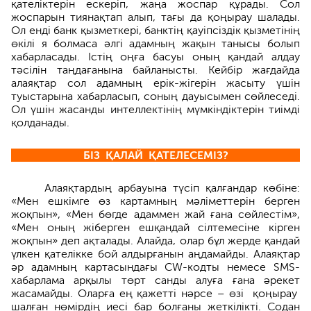
қателіктерін ескеріп, жаңа жоспар құрады. Сол
жоспарын тиянақтап алып, тағы да қоңырау шалады.
Ол енді банк қызметкері, банктің қауіпсіздік қызметінің
өкілі я болмаса әлгі адамның жақын танысы болып
хабарласады. Істің оңға басуы оның қандай алдау
тәсілін таңдағанына байланысты. Кейбір жағдайда
алаяқтар сол адамның ерік-жігерін жасыту үшін
туыстарына хабарласып, соның дауысымен сөйлеседі.
Ол үшін жасанды интеллектінің мүмкіндіктерін тиімді
қолданады.
БІЗ ҚАЛАЙ ҚАТЕЛЕСЕМІЗ?
Алаяқтардың арбауына түсіп қалғандар көбіне:
«Мен ешкімге өз картамның мәліметтерін берген
жоқпын», «Мен бөгде адаммен жай ғана сөйлестім»,
«Мен оның жіберген ешқандай сілтемесіне кірген
жоқпын» деп ақталады. Алайда, олар бұл жерде қандай
үлкен қателікке бой алдырғанын аңда­майды. Алаяқтар
әр адамның картасындағы CW-кодты немесе SMS-
хабар­лама арқылы төрт санды алуға ғана әрекет
жасамайды. Оларға ең қажет­ті нәрсе – өзі қоңырау
шалған нөмірдің иесі бар болғаны жеткілікті. Содан