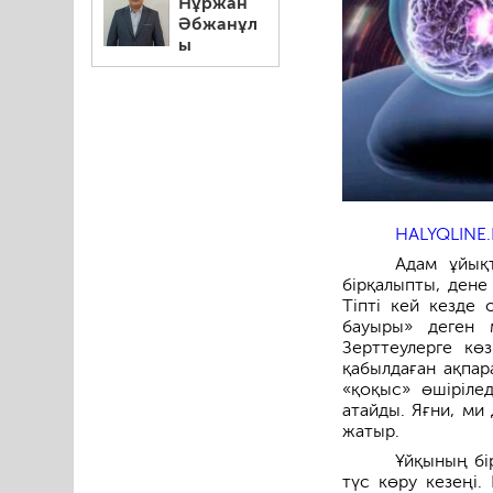
Нұржан
Әбжанұл
ы
HALYQLINE.
Адам ұйықт
бірқалыпты, дене
Тіпті кей кезде 
бауыры» деген м
Зерттеулерге кө
қабылдаған ақпар
«қоқыс» өшірілед
атайды. Яғни, ми
жатыр.
Ұйқының бі
түс көру кезеңі.