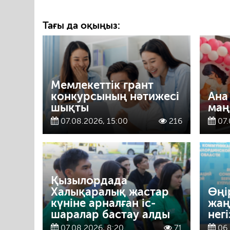
Тағы да оқыңыз:
Мемлекеттік грант
конкурсының нәтижесі
Ана
шықты
маң
07.08.2026, 15:00
216
07.
Қызылордада
Халықаралық жастар
Өңі
күніне арналған іс-
жаң
шаралар бастау алды
нег
07.08.2026, 8:20
71
06.