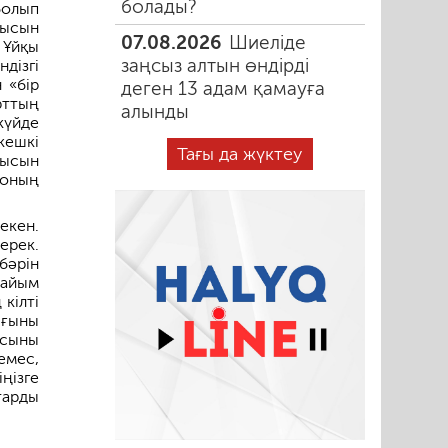
болады?
болып
дысын
07.08.2026
Шиеліде
 Ұйқы
заңсыз алтын өндірді
дізгі
 «бір
деген 13 адам қамауға
рттың
алынды
күйде
кешкі
Тағы да жүктеу
мысын
Соның
екен.
ерек.
бәрін
пайым
кілті
ығыны
осыны
емес,
ңізге
тарды