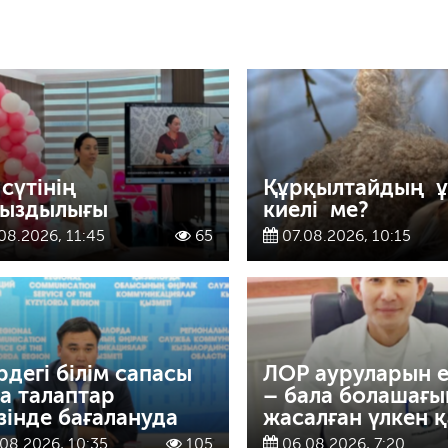
 сүтінің
Құрқылтайдың 
ыздылығы
киелі ме?
08.2026, 11:45
65
07.08.2026, 10:15
рдегі білім сапасы
ЛОР ауруларын 
а талаптар
– бала болашағы
ізінде бағалануда
жасалған үлкен қ
08.2026, 10:35
105
06.08.2026, 7:20