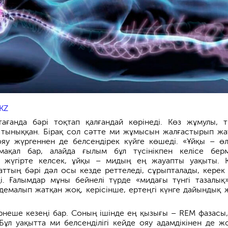
KZ
ағанда бәрі тоқтап қалғандай көрінеді. Көз жұмулы, 
 тыныққан. Бірақ сол сәтте ми жұмысын жалғастырып жа
ояу жүргеннен де белсендірек күйге көшеді. «Ұйқы – өл
ақал бар, алайда ғылым бұл түсінікпен келісе берм
з жүгірте келсек, ұйқы – мидың ең жауапты уақыты. К
аттың бәрі дәл осы кезде реттеледі, сұрыпталады, керек
і. Ғалымдар мұны бейнелі түрде «мидағы түнгі тазалық
 демалып жатқан жоқ, керісінше, ертеңгі күнге дайындық 
рнеше кезеңі бар. Соның ішінде ең қызығы – REM фазасы,
 Бұл уақытта ми белсенділігі кейде ояу адамдікінен де ж