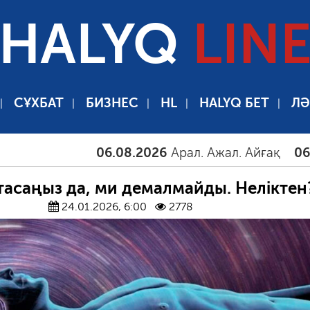
HALYQ
LIN
СҰХБАТ
БИЗНЕС
HL
HALYQ БЕТ
ЛӘ
06.08.2026
Арал. Ажал. Айғақ
06.08.20
тасаңыз да, ми демалмайды. Неліктен
24.01.2026, 6:00
2778