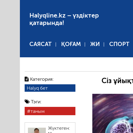
Halyqline.kz – үздіктер
қатарында!
САЯСАТ
ҚОҒАМ
ЖИ
СПОРТ
Категория:
Сіз ұйық
Halyq бет
Тэги:
таным
Жүктеген: