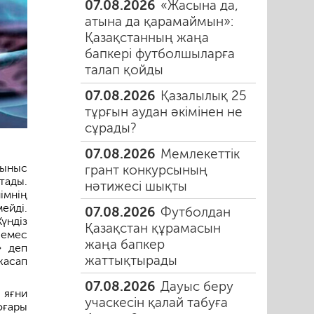
07.08.2026
«Жасына да,
атына да қарамаймын»:
Қазақстанның жаңа
бапкері футболшыларға
талап қойды
07.08.2026
Қазалылық 25
тұрғын аудан әкімінен не
сұрады?
07.08.2026
Мемлекеттік
тыныс
грант конкурсының
тады.
нәтижесі шықты
імнің
ейді.
07.08.2026
Футболдан
үндіз
Қазақстан құрамасын
 емес
жаңа бапкер
» деп
жаттықтырады
жасап
07.08.2026
Дауыс беру
 яғни
учаскесін қалай табуға
оғары