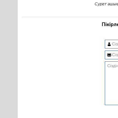
Сурет ашық
Пікірл