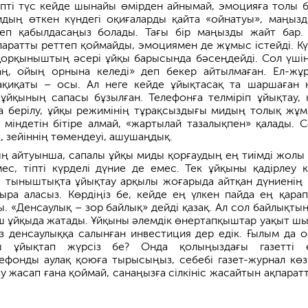
пті түс кейде шынайы өмірден айнымай, эмоцияға толы 
идың өткен күндегі оқиғаларды қайта «ойнатуы», маңыз
еп қабылдасаңыз болады. Тағы бір маңызды жайт бар.
паратты реттеп қоймайды, эмоциямен де жұмыс істейді. Күн
 қорқыныштың әсері ұйқы барысында бәсеңдейді. Сол үшін
аң, ойың орнына келеді» деп бекер айтылмаған. Ел-жұ
ақиқаты – осы. Ал неге кейде ұйықтасақ та шаршаған 
ұйқының сапасы бұзылған. Телефонға телміріп ұйықтау, 
а берілу, ұйқы режимінің тұрақсыздығы мидың толық жұ
і міндетін бітіре алмай, «жартылай тазалықпен» қалады. 
к, зейіннің төмендеуі, ашушаңдық.
ң айтуынша, сапалы ұйқы миды қорғаудың ең тиімді жолы 
ес, тіпті күрделі дүние де емес. Тек ұйқыны қадірлеу к
 тыныштықта ұйықтау арқылы жоғарыда айтқан дүниенің 
ра аласыз. Көрдіңіз бе, кейде ең үлкен пайда ең қара
. «Денсаулық – зор байлық» дейді қазақ. Ал сол байлықтың 
ыш ұйқыда жатады. Ұйқыны әлемдік өнертапқыштар уақыт ш
із денсаулыққа салынған инвестиция дер едік. Ғылым да 
ш ұйықтап жүрсіз бе? Онда қолыңыздағы газетті 
ефонды аулақ қоюға тырысыңыз, себебі газет-журнал көзі
у жасап ғана қоймай, санаңызға сілкініс жасайтын ақпарат