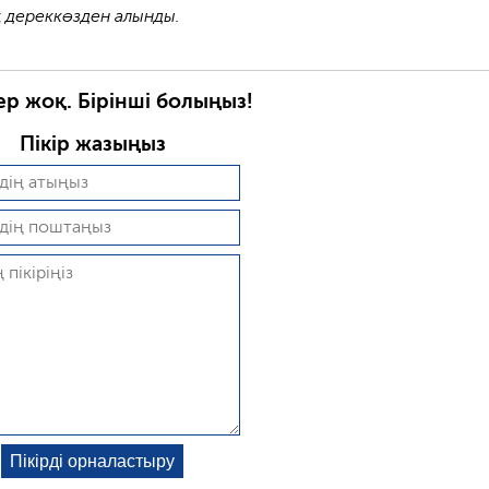
 дереккөзден алынды.
ер жоқ. Бірінші болыңыз!
Пікір жазыңыз