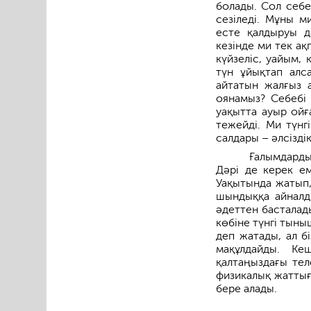
болады. Сол себе
сезіледі. Мұны м
есте қалдыруы д
кезінде ми тек ақ
күйзеліс, уайым,
түн ұйықтап алс
айтатын жалғыз 
оянамыз? Себебі 
уақытта ауыр ойғ
тежейді. Ми түнг
салдары – әлсізді
Ғалымдарды
Дәрі де керек ем
Уақытында жатып,
шындыққа айналды
әдеттен басталады
көбіне түнгі тын
деп жатады, ал б
мақұлдайды. Ке
қалтаңыздағы тел
физикалық жаттығ
бере алады.