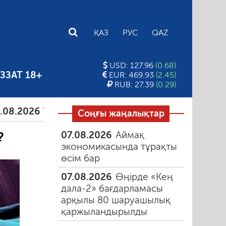
E
ҚАЗ
РУС
QAZ
USD: 127.96
(0.68)
ЗЗАТ 18+
EUR: 469.93
(2.45)
RUB: 27.39
(0.29)
26
Тамыздағы таңғы түтін
06.08.2026
Құмарлық 
Соңғы жаңалықтар
07.08.2026
Аймақ
?
экономикасында тұрақты
өсім бар
07.08.2026
Өңірде «Кең
дала-2» бағдарламасы
арқылы 80 шаруашылық
қаржыландырылды