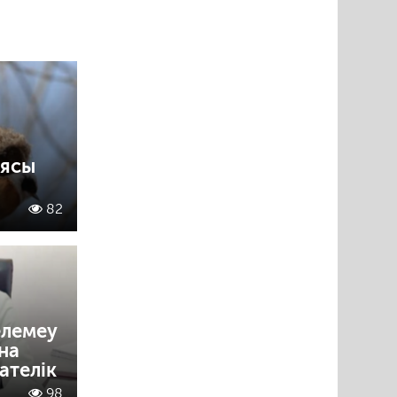
ұясы
82
елемеу
на
ателік
98