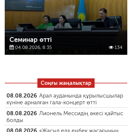
Семинар өтті
04.08.2026, 8:35
134
Соңғы жаңалықтар
08.08.2026
Арал ауданында құрылысшылар
күніне арналған гала-концерт өтті
08.08.2026
Лионель Мессидің әкесі қайтыс
болды
08.08.2026
«Жасыл ел» еңбек жасағының