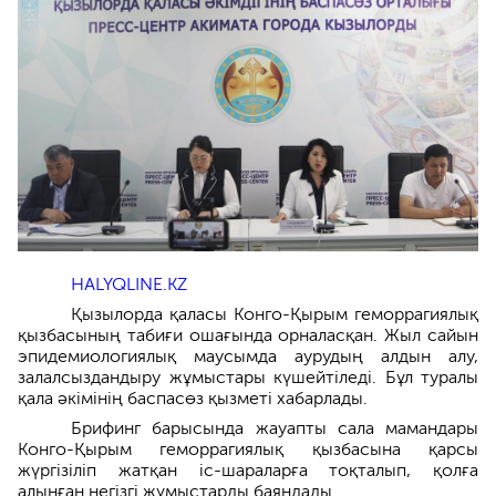
HALYQLINE.KZ
Қызылорда қаласы Конго-Қырым геморрагиялық
қызбасының табиғи ошағында орналасқан. Жыл сайын
эпидемиологиялық маусымда аурудың алдын алу,
залалсыздандыру жұмыстары күшейтіледі. Бұл туралы
қала әкімінің баспасөз қызметі хабарлады.
Брифинг барысында жауапты сала мамандары
Конго-Қырым геморрагиялық қызбасына қарсы
жүргізіліп жатқан іс-шараларға тоқталып, қолға
алынған негізгі жұмыстарды баяндады.