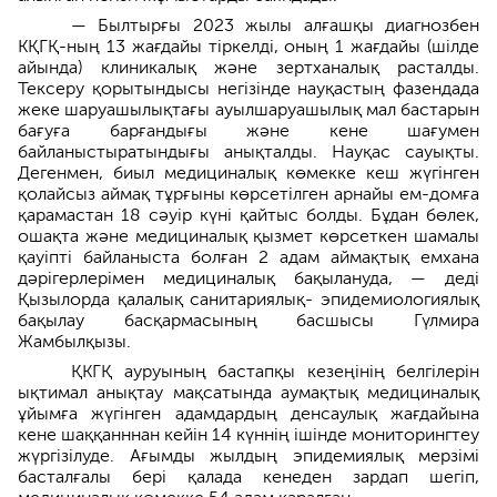
— Былтырғы 2023 жылы алғашқы диагнозбен
КҚГҚ-ның 13 жағдайы тіркелді, оның 1 жағдайы (шілде
айында) клиникалық және зертханалық расталды.
Тексеру қорытындысы негізінде науқастың фазендада
жеке шаруашылықтағы ауылшаруашылық мал бастарын
бағуға барғандығы және кене шағумен
байланыстыратындығы анықталды. Науқас сауықты.
Дегенмен, биыл медициналық көмекке кеш жүгінген
қолайсыз аймақ тұрғыны көрсетілген арнайы ем-домға
қарамастан 18 сәуір күні қайтыс болды. Бұдан бөлек,
ошақта және медициналық қызмет көрсеткен шамалы
қауіпті байланыста болған 2 адам аймақтық емхана
дәрігерлерімен медициналық бақылануда, — деді
Қызылорда қалалық санитариялық- эпидемиологиялық
бақылау басқармасының басшысы Гүлмира
Жамбылқызы.
ҚКГҚ ауруының бастапқы кезеңінің белгілерін
ықтимал анықтау мақсатында аумақтық медициналық
ұйымға жүгінген адамдардың денсаулық жағдайына
кене шаққанннан кейін 14 күннің ішінде мониторингтеу
жүргізілуде. Ағымды жылдың эпидемиялық мерзімі
басталғалы бері қалада кенеден зардап шегіп,