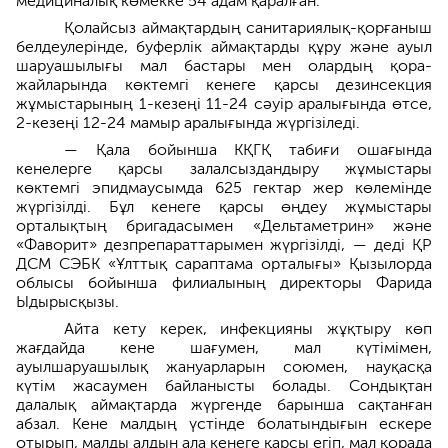
медициналық көмекке 54 адам қаралған.
Қолайсыз аймақтардың санитариялық-қорғаныш
белдеулерінде, буферлік аймақтарды құру және ауыл
шаруашылығы мал бастары мен олардың қора-
жайларында көктемгі кенеге қарсы дезинсекция
жұмыстарының 1-кезеңі 11-24 сәуір аралығында өтсе,
2-кезеңі 12-24 мамыр аралығында жүргізіледі.
— Қала бойынша КҚГҚ табиғи ошағында
кенелерге қарсы залалсыздандыру жұмыстары
көктемгі эпидмаусымда 625 гектар жер көлемінде
жүргізілді. Бұл кенеге қарсы өңдеу жұмыстары
орталықтың бригадасымен «Дельтаметрин» және
«Фаворит» дезпрепараттарымен жүргізілді, — деді ҚР
ДСМ СЭБК «Ұлттық сараптама орталығы» Қызылорда
облысы бойынша филиалының директоры Фарида
Ыдырысқызы.
Айта кету керек, инфекцияны жұқтыру көп
жағдайда кене шағумен, мал күтімімен,
ауылшаруашылық жануарларын союмен, науқасқа
күтім жасаумен байланысты болады. Сондықтан
далалық аймақтарда жүргенде барынша сақтанған
абзал. Кене малдың үстінде болатындығын ескере
отырып, малды алдын ала кенеге қарсы егіп, мал қорада