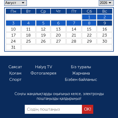
Пн
Вт
Ср
Чт
Пт
Сб
Вс
1
2
3
4
5
6
7
8
9
10
11
12
13
14
15
16
17
18
19
20
21
22
23
24
25
26
27
28
29
30
31
Саясат
Halyq TV
Біз туралы
Қоғам
Фотогалерея
Жарнама
Спорт
Бізбен байланыс
Соңғы жаңалықтарды оқығыңыз келсе, электронды
поштаңызды қалдырыңыз!