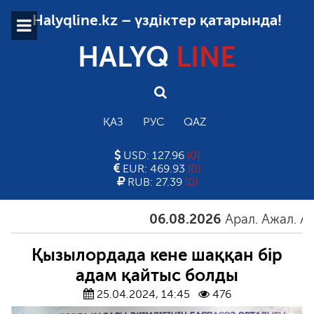
Halyqline.kz – үздіктер қатарында!
HALYQ
LINE
ҚАЗ
РУС
QAZ
USD: 127.96
(0)
EUR: 469.93
(0)
RUB: 27.39
(0)
06.08.2026
Арал. Ажал. Айғақ
Қызылордада кене шаққан бір
адам қайтыс болды
25.04.2024, 14:45
476