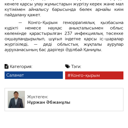
кенеге қарсы улау жұмыстарын жүргізу керек және мал
күтімімен айналысу барысында бөлек арнайы киім
пайдалану қажет.
— Конго-Қырым геморрагиялық қызбасына
күдікті немесе науқас анықталысымен облыс
көлемінде қарастырылған 237 инфекциялық төсекке
оқшауландырылып, шұғыл індетке қарсы іс-шаралар
жүргізіледі, — деді облыстық жұқпалы аурулар
ауруханасының бас дәрігері Әділбай Қаниұлы.
Категория:
Тэги:
Саламат
Конго-қырым
Жүктеген:
Нұржан Әбжанұлы