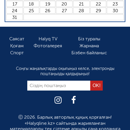
17
18
19
20
21
22
23
24
25
26
27
28
29
30
31
Саясат
Halyq TV
Біз туралы
Қоғам
Фотогалерея
Жарнама
Спорт
Бізбен байланыс
Соңғы жаңалықтарды оқығыңыз келсе, электронды
поштаңызды қалдырыңыз!
Ⓒ 2026. Барлық авторлық құқық қорғалған!
«Halyqline.kz» сайтында жарияланған
материалдарды тек сілтеме арқылы ғана қолдануға