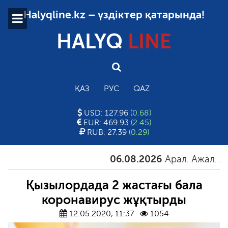
Halyqline.kz – үздіктер қатарында!
HALYQ
LINE
ҚАЗ
РУС
QAZ
USD: 127.96
(0.68)
EUR: 469.93
(2.45)
RUB: 27.39
(0.29)
06.08.2026
Арал. Ажал. Айға
Қызылордада 2 жастағы бала
коронавирус жұқтырды
12.05.2020, 11:37
1054