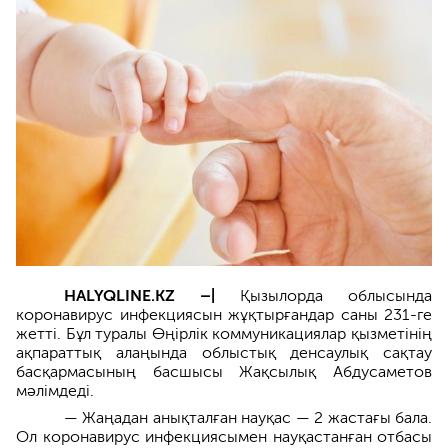
HALYQLINE.KZ –|
Қызылорда облысында
коронавирус инфекциясын жұқтырғандар саны 231-ге
жетті. Бұл туралы Өңірлік коммуникациялар қызметінің
ақпараттық алаңында облыстық денсаулық сақтау
басқармасының басшысы Жақсылық Абдусаметов
мәлімдеді.
— Жаңадан анықталған науқас — 2 жастағы бала.
Ол коронавирус инфекциясымен науқастанған отбасы