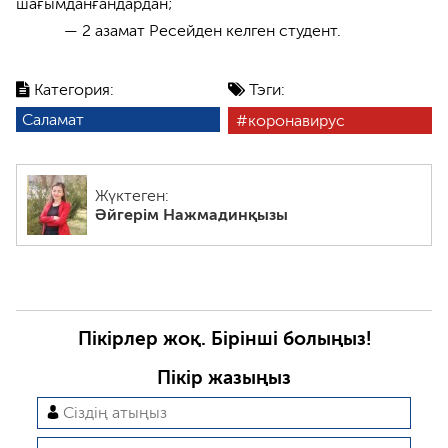
шағымданғандардан;
— 2 азамат Ресейден келген студент.
Категория:
Тэги:
Саламат
коронавирус
Жүктеген:
Әйгерім Нажмадинқызы
Пікірлер жоқ. Бірінші болыңыз!
Пікір жазыңыз