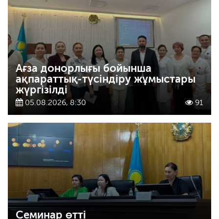
Ағза донорлығы бойынша
ақпараттық-түсіндіру жұмыстары
жүргізілді
05.08.2026, 8:30
91
Семинар өтті