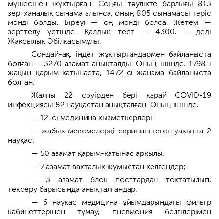
мүшесінен жұқтырған. Соңғы тәулікте барлығы 813
зертханалық сынама алынса, оның 805 сынамасы теріс
мәнді болды. Біреуі — оң мәнді болса, Жетеуі —
зерттелу үстінде. Қалдық тест — 4300, – деді
Жақсылық Әбілқасымұлы.
Сондай-ақ, індет жұқтырғандармен байланыста
болған – 3270 азамат анықталды. Оның ішінде, 1798-і
жақын қарым-қатынаста, 1472-сі жанама байланыста
болған.
Жалпы 22 сәуірден бері қарай COVID-19
инфекциясы 82 науқастан анықталған. Оның ішінде,
— 12-сі медицина қызметкерлері;
— жабық мекемелерді скринингтеген уақытта 2
науқас;
— 50 азамат қарым-қатынас арқылы;
— 7 азамат вахталық жұмыстан келгендер;
— 3 азамат блок посттардан тоқтатылып,
тексеру барысында анықталғандар;
— 6 науқас медицина ұйымдарындағы фильтр
кабинеттерінен тұмау, пневмония белгілерімен