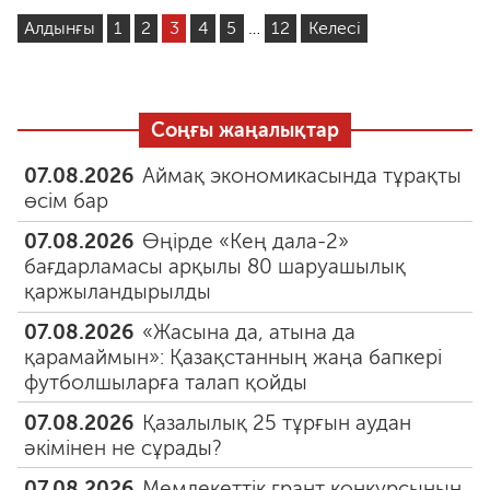
Алдынғы
1
2
3
4
5
…
12
Келесі
Соңғы жаңалықтар
07.08.2026
Аймақ экономикасында тұрақты
өсім бар
07.08.2026
Өңірде «Кең дала-2»
бағдарламасы арқылы 80 шаруашылық
қаржыландырылды
07.08.2026
«Жасына да, атына да
қарамаймын»: Қазақстанның жаңа бапкері
футболшыларға талап қойды
07.08.2026
Қазалылық 25 тұрғын аудан
әкімінен не сұрады?
07.08.2026
Мемлекеттік грант конкурсының