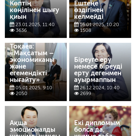
Көптің
Ештеңе
көңілінен шығу
өздігінен
қиын
келмейді
23.01.2025, 11:40
16.01.2025, 10:20
3636
1508
Қасым-Жомарт
Тоқаев:
«Мақсатым –
экономиканы
Біреуге еру
және
немесе біреуді
егемендікті
ерту дегенмен
нығайту»
ауырмаппын
05.01.2025, 9:10
26.12.2024, 10:40
2050
2699
Ақша
Екі дипломым
эмоционалды
болса да,