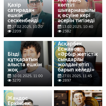
Қазір
көптігі
сатирадан
шығармашылы
ешкім
қ өсуіне кері
сескенбейді
әсерін тигізеді
27.02.2025, 10:20
13.02.2025, 10:40
2209
2382
Асқарбек
Есжанов:
Бізді
«Әрбір жетістік
құтқаратын
сындарлы
алыста ешкім
жолдан өтіп
жоқ
барып келеді»
30.01.2025, 11:00
27.01.2025, 11:45
3270
2897
Жандос
Еркінбек: