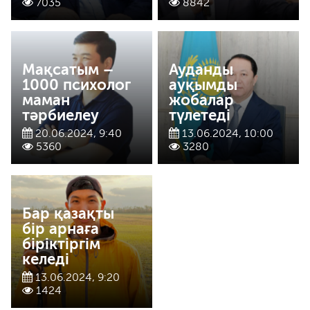
7035
8842
Мақсатым –
Ауданды
1000 психолог
ауқымды
маман
жобалар
тәрбиелеу
түлетеді
20.06.2024, 9:40
13.06.2024, 10:00
5360
3280
Бар қазақты
бір арнаға
біріктіргім
келеді
13.06.2024, 9:20
1424