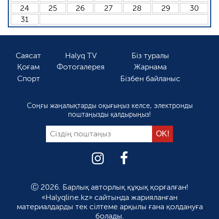
24
25
26
27
28
29
30
31
Саясат
Halyq TV
Біз туралы
Қоғам
Фотогалерея
Жарнама
Спорт
Бізбен байланыс
Соңғы жаңалықтарды оқығыңыз келсе, электронды
поштаңызды қалдырыңыз!
Ⓒ 2026. Барлық авторлық құқық қорғалған!
«Halyqline.kz» сайтында жарияланған
материалдарды тек сілтеме арқылы ғана қолдануға
болады.