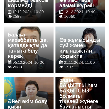
шешімді жақсы
жұмыс таба
көрмейді
алмай жүрмін
19.12.2024, 10:20
12.12.2024, 10:40
2582
10560
Балаға
махаббатты да,
Өз жұмысыңды
қаталдықты да
сүй және
таныта білу
қиындықтан
керек
қорықпа
05.12.2024, 10:00
21.11.2024, 11:00
2089
2307
Кез келген
елдің
БАҚЫТТЫ һәм
БАҚЫТСЫЗ
болмағы
Әйел әкім болу
тікелей жүйеге
қиын
байланысты