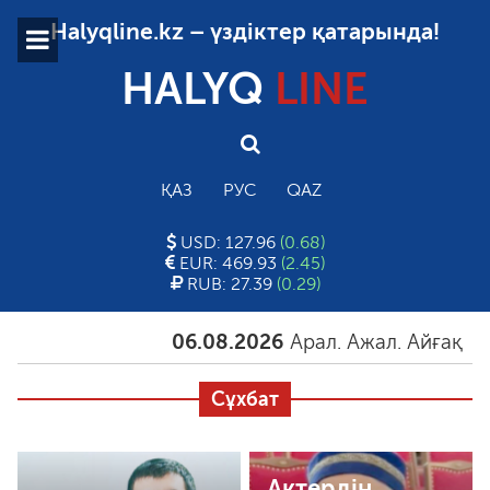
Halyqline.kz – үздіктер қатарында!
HALYQ
LINE
ҚАЗ
РУС
QAZ
USD: 127.96
(0.68)
EUR: 469.93
(2.45)
RUB: 27.39
(0.29)
06.08.2026
Арал. Ажал. Айғақ
06.
Сұхбат
Актердің