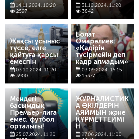
14.11.2024, 10:20
31.10.2024, 11:20
2597
3842
Болат
Жақсы ұсыныс
Омарәлиев:
түссе, елге
«Қадірін
қайтуға қарсы
түсірмейін деп
емеспін
кадр алмадым»
03.10.2024, 11:20
03.09.2024, 15:15
3900
15377
Мендегі
ЖУРНАЛИСТИК
басымдық –
А ӨКІЛДЕРІН
Премьер-лига
АЯЙМЫН және
емес, футбол
ҚҰРМЕТТЕЙМІ
орталығы!
Н
25.07.2024, 11:20
27.06.2024, 11:00