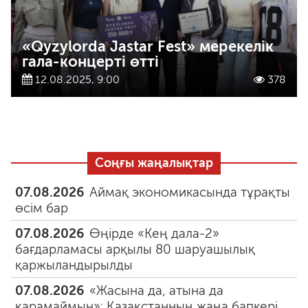
«Qyzylorda Jastar Fest» мерекелік
гала-концерті өтті
12.08.2025, 9:00
378
Соңғы жаңалықтар
07.08.2026
Аймақ экономикасында тұрақты
өсім бар
07.08.2026
Өңірде «Кең дала-2»
бағдарламасы арқылы 80 шаруашылық
қаржыландырылды
07.08.2026
«Жасына да, атына да
қарамаймын»: Қазақстанның жаңа бапкері