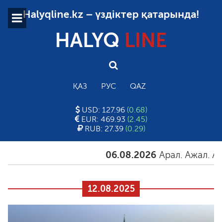
Halyqline.kz – үздіктер қатарында!
HALYQ
LINE
ҚАЗ
РУС
QAZ
USD: 127.96
(0.68)
EUR: 469.93
(2.45)
RUB: 27.39
(0.29)
06.08.2026
Арал. Ажал. Айғақ
12.08.2025