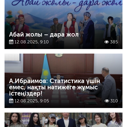
Абай жолы – дара жол
12.08.2025, 9:10
385
А.Ибраимов: Статистика үшін
емес, нақты нәтижеге жұмыс
істеңіздер!
12.08.2025, 9:05
310