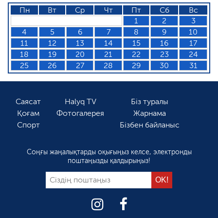
Пн
Вт
Ср
Чт
Пт
Сб
Вс
1
2
3
4
5
6
7
8
9
10
11
12
13
14
15
16
17
18
19
20
21
22
23
24
25
26
27
28
29
30
31
Саясат
Halyq TV
Біз туралы
Қоғам
Фотогалерея
Жарнама
Спорт
Бізбен байланыс
Соңғы жаңалықтарды оқығыңыз келсе, электронды
поштаңызды қалдырыңыз!