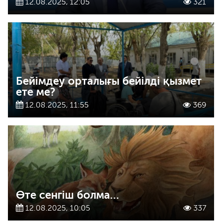
12.08.2025, 12:05
321
Бейімдеу орталығы бейілді қызмет
ете ме?
12.08.2025, 11:55
369
Өте сенгіш болма…
12.08.2025, 10:05
337