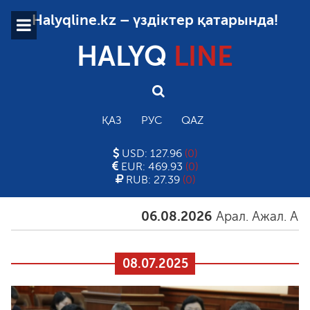
Halyqline.kz – үздіктер қатарында!
HALYQ
LINE
ҚАЗ
РУС
QAZ
USD: 127.96
(0)
EUR: 469.93
(0)
RUB: 27.39
(0)
06.08.2026
Арал. Ажал. Айғақ
08.07.2025