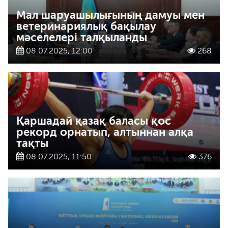
Мал шаруашылығының дамуы мен
ветеринариялық бақылау
мәселелері талқыланды
08.07.2025, 12:00
268
Қаршадай қазақ баласы қос
рекорд орнатып, алтыннан алқа
тақты
08.07.2025, 11:50
376