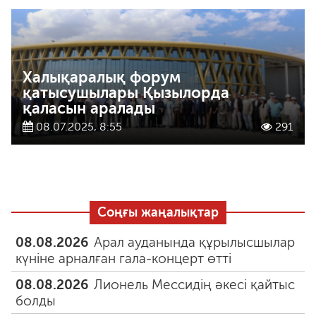
Халықаралық форум
қатысушылары Қызылорда
қаласын аралады
08.07.2025, 8:55
291
Соңғы жаңалықтар
08.08.2026
Арал ауданында құрылысшылар
күніне арналған гала-концерт өтті
08.08.2026
Лионель Мессидің әкесі қайтыс
болды