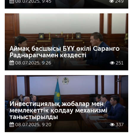
08.07.2025, 9:45
249
Аймақ басшысы БҰҰ өкілі Саранго
Раднарагчамен кездесті
08.07.2025, 9:26
251
Инвестициялық жобалар мен
мемлекеттік қолдау механизмі
таныстырылды
08.07.2025, 9:20
337