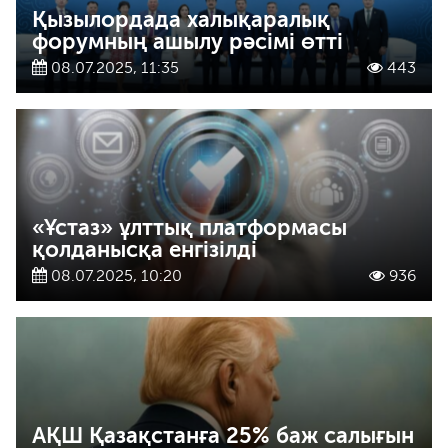
Қызылордада халықаралық
форумның ашылу рәсімі өтті
08.07.2025, 11:35
443
«Ұстаз» ұлттық платформасы
қолданысқа енгізілді
08.07.2025, 10:20
936
АҚШ Қазақстанға 25% баж салығын