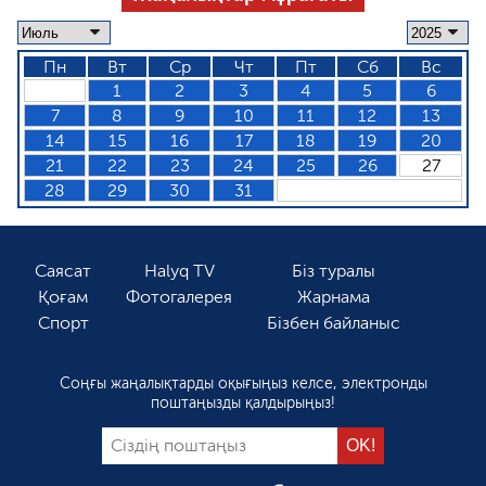
Пн
Вт
Ср
Чт
Пт
Сб
Вс
1
2
3
4
5
6
7
8
9
10
11
12
13
14
15
16
17
18
19
20
21
22
23
24
25
26
27
28
29
30
31
Саясат
Halyq TV
Біз туралы
Қоғам
Фотогалерея
Жарнама
Спорт
Бізбен байланыс
Соңғы жаңалықтарды оқығыңыз келсе, электронды
поштаңызды қалдырыңыз!