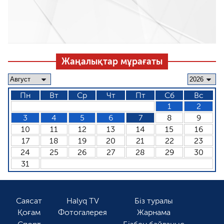
Жаңалықтар мұрағаты
Пн
Вт
Ср
Чт
Пт
Сб
Вс
1
2
3
4
5
6
7
8
9
10
11
12
13
14
15
16
17
18
19
20
21
22
23
24
25
26
27
28
29
30
31
Саясат
Halyq TV
Біз туралы
Қоғам
Фотогалерея
Жарнама