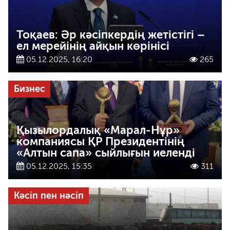
Тоқаев: Әр кәсіпкердің жетістігі –
ел мерейінің айқын көрінісі
05.12.2025, 16:20
265
Бизнес
Қызылордалық «Марал-Нұр»
компаниясы ҚР Президентінің
«Алтын сапа» сыйлығын иеленді
05.12.2025, 15:35
311
Кәсіп пен нәсіп