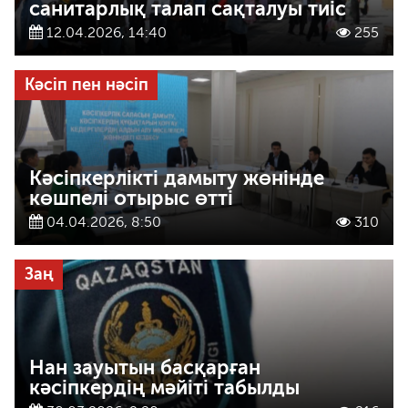
санитарлық талап сақталуы тиіс
12.04.2026, 14:40
255
Кәсіп пен нәсіп
Кәсіпкерлікті дамыту жөнінде
көшпелі отырыс өтті
04.04.2026, 8:50
310
Заң
Нан зауытын басқарған
кәсіпкердің мәйіті табылды