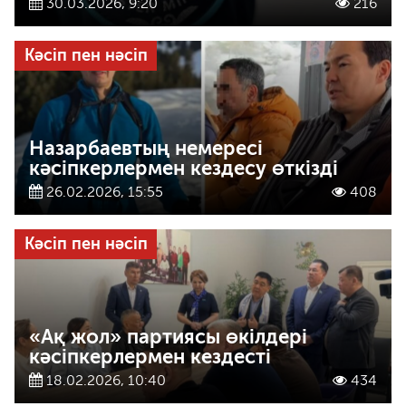
30.03.2026, 9:20
216
Кәсіп пен нәсіп
Назарбаевтың немересі
кәсіпкерлермен кездесу өткізді
26.02.2026, 15:55
408
Кәсіп пен нәсіп
«Ақ жол» партиясы өкілдері
кәсіпкерлермен кездесті
18.02.2026, 10:40
434