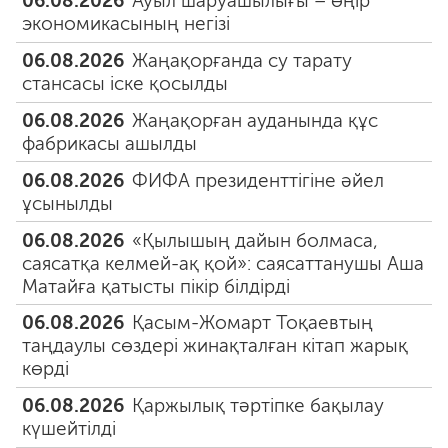
06.08.2026
Ауыл шаруашылығы – өңір
экономикасының негізі
06.08.2026
Жаңақорғанда су тарату
стансасы іске қосылды
06.08.2026
Жаңақорған ауданында құс
фабрикасы ашылды
06.08.2026
ФИФА президенттігіне әйел
ұсынылды
06.08.2026
«Қылышың дайын болмаса,
саясатқа келмей-ақ қой»: саясаттанушы Аша
Матайға қатысты пікір білдірді
06.08.2026
Қасым-Жомарт Тоқаевтың
таңдаулы сөздері жинақталған кітап жарық
көрді
06.08.2026
Қаржылық тәртіпке бақылау
күшейтілді