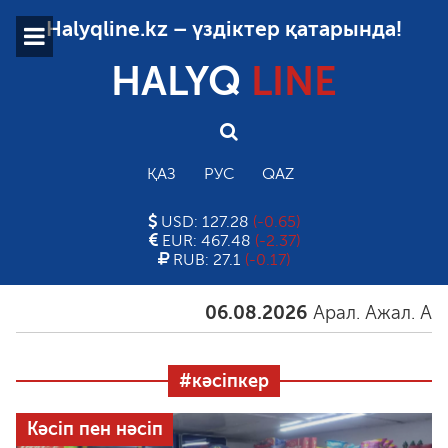
Halyqline.kz – үздіктер қатарында!
HALYQ
LINE
ҚАЗ
РУС
QAZ
USD: 127.28
(-0.65)
EUR: 467.48
(-2.37)
RUB: 27.1
(-0.17)
06.08.2026
Арал. Ажал. Айғақ
0
#кәсіпкер
Кәсіп пен нәсіп