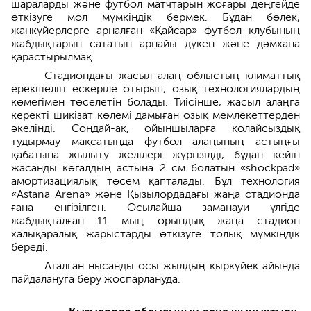
шараларды және футбол матчтарын жоғары деңгейде
өткізуге мол мүмкіндік бермек. Бұдан бөлек,
жанкүйерлерге арналған «Қайсар» футбол клубының
жабдықтарын сататын арнайы дүкен және дәмхана
қарастырылмақ.
Стадиондағы жасыл алаң облыстың климаттық
ерекшелігі ескеріле отырып, озық технологиялардың
көмегімен төселетін болады. Тиісінше, жасыл алаңға
керекті шикізат көлемі дамыған озық мемлекеттерден
әкелінді. Сондай-ақ, ойыншыларға қолайсыздық
тудырмау мақсатында футбол алаңының астыңғы
қабатына жылыту желілері жүргізілді, бұдан кейін
жасанды көгалдың астына 2 см болатын «shockpad»
амортизациялық төсем қапталады. Бұл технология
«Astana Arena» және Қызылордадағы жаңа стадионда
ғана енгізілген. Осылайша заманауи үлгіде
жабдықталған 11 мың орындық жаңа стадион
халықаралық жарыстарды өткізуге толық мүмкіндік
береді.
Аталған нысанды осы жылдың қыркүйек айында
пайдалануға беру жоспарлануда.