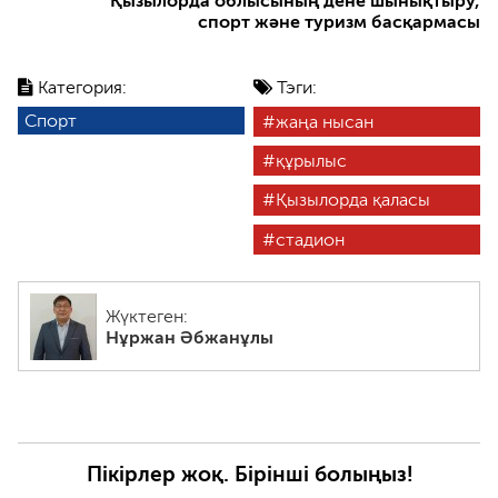
Қызылорда облысының дене шынықтыру,
спорт және туризм басқармасы
Категория:
Тэги:
Спорт
жаңа нысан
құрылыс
Қызылорда қаласы
стадион
Жүктеген:
Нұржан Әбжанұлы
Пікірлер жоқ. Бірінші болыңыз!