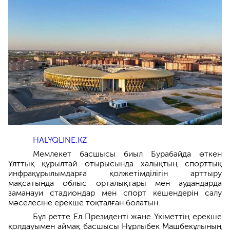
HALYQLINE.KZ
Мемлекет басшысы биыл Бурабайда өткен
Ұлттық құрылтай отырысында халықтың спорттық
инфрақұрылымдарға қолжетімділігін арттыру
мақсатында облыс орталықтары мен аудандарда
заманауи стадиондар мен спорт кешендерін салу
мәселесіне ерекше тоқталған болатын.
Бұл ретте Ел Президенті және Үкіметтің ерекше
қолдауымен аймақ басшысы Нұрлыбек Машбекұлының