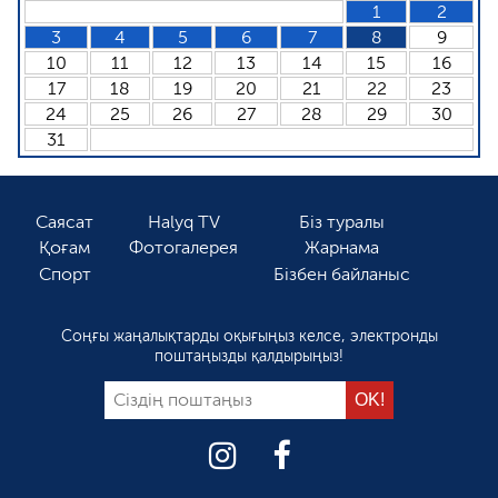
1
2
3
4
5
6
7
8
9
10
11
12
13
14
15
16
17
18
19
20
21
22
23
24
25
26
27
28
29
30
31
Саясат
Halyq TV
Біз туралы
Қоғам
Фотогалерея
Жарнама
Спорт
Бізбен байланыс
Соңғы жаңалықтарды оқығыңыз келсе, электронды
поштаңызды қалдырыңыз!