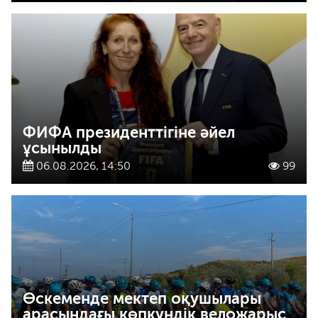
ФИФА президенттігіне әйел
ұсынылды
06.08.2026, 14:50
99
Өскеменде мектеп оқушылары
арасындағы көпкүндік веложарыс