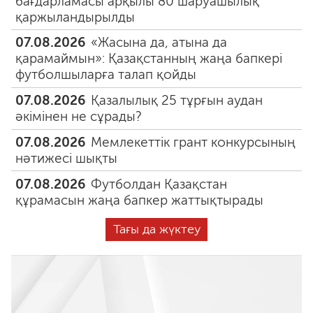
бағдарламасы арқылы 80 шаруашылық
қаржыландырылды
07.08.2026
«Жасына да, атына да
қарамаймын»: Қазақстанның жаңа бапкері
футболшыларға талап қойды
07.08.2026
Қазалылық 25 тұрғын аудан
әкімінен не сұрады?
07.08.2026
Мемлекеттік грант конкурсының
нәтижесі шықты
07.08.2026
Футболдан Қазақстан
құрамасын жаңа бапкер жаттықтырады
Тағы да жүктеу