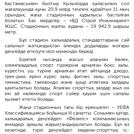
бастамасымен былтыр Қызылорда қаласының сол
жағалауында құны 20,9 млрд теңгені құрайтын 11 мың
орындық жаңа стадионның құрылысы басталған
болатын. Бас мердігер – «ВД Строй Инжиниринг»
ЖШС. Стадионның жалпы ауданы – 19 942,9 шаршы
метр.
Бұл стадион халықаралық стандарттарына сай
салынып жатқандықтан әлемдік додаларды жоғары
деңгейде өткізуге мол мүмкіндік береді.
Бірегей нысанда жасыл алаңнан бөлек,
олимпиадалық спорт түрлеріне арналған бокс залы,
күрестің үш түріне арналған атап айтқанда дзюдо,
грек-рим, еркін күрес залы, фитнес залы, спорттық
гимнастика, таеквондо және ауыр атлетика залдары
қамтылатын болады. Аталған спорттық залдар жыл он
екі ай көлемінде спорт сүйер қауым үшін сапалы
қызмет ететін болады.
Жаңа стадионның тағы бір ерекшелігі – УЕФА
Классификациясы бойынша ІІІ санатты. Сонымен қатар,
халықаралық деңгейдегі «Фелипс» компаниясының
өнімдері арқылы жарықтандырылатын болады. Бұл өз
кезегінде, түрлі деңгейдегі мәдени-спорттық іс-