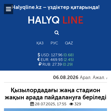
Halyqline.kz – үздіктер қатарында!
HALYQ
LINE
ҚАЗ
РУС
QAZ
USD: 127.96
(0.68)
EUR: 469.93
(2.45)
RUB: 27.39
(0.29)
06.08.2026
Арал. Ажал. Айға
Қызылордадағы жаңа стадион
жақын арада пайдалануға беріледі
28.07.2025, 17:55
329