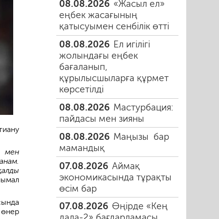
08.08.2026
«Жасыл ел»
еңбек жасағының
қатысуымен сенбілік өтті
08.08.2026
Ел игілігі
жолындағы еңбек
бағаланып,
құрылысшыларға құрмет
көрсетілді
08.08.2026
Мастурбация:
пайдасы мен зияны
тиану
08.08.2026
Маңызы бар
мамандық
м мен
анам.
07.08.2026
Аймақ
қалды
экономикасында тұрақты
нымал
өсім бар
сында
07.08.2026
Өңірде «Кең
 өнер
дала-2» бағдарламасы