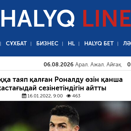
HALYQ
LIN
СҰХБАТ
БИЗНЕС
HL
HALYQ БЕТ
ЛӘ
06.08.2026
Арал. Ажал. Айғақ
06.08.
қа таяп қалған Роналду өзін қанша
астағыдай сезінетіндігін айтты
16.01.2022, 9:00
463