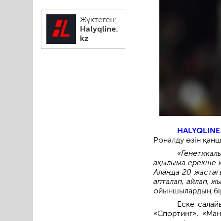
Жүктеген:
Halyqline.
kz
HALYQLINE
Роналду өзін қанш
«Генетикал
ақылыма ерекше кө
Алаңда 20 жастағ
апталап, айлап, ж
ойыншылардың бір
Еске салай
«Спортинг», «Ма