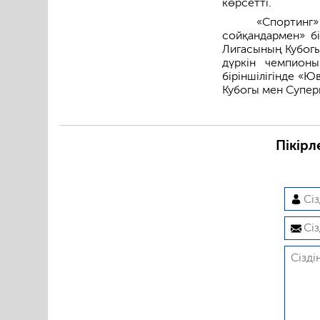
көрсетті.
«Спортинг
сойқандармен» б
Лигасының Кубогы
дүркін чемпион
біріншілігінде «
Кубогы мен Супер
Пікірл