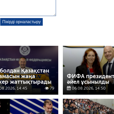
болдан Қазақстан
амасын жаңа
ФИФА президентт
кер жаттықтырады
әйел ұсынылды
08.2026, 14:45
79
06.08.2026, 14:50