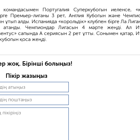
» командасымен Португалия Суперкубогын иеленсе, «
ірге Премьер-лиганы 3 рет, Англия Кубогын және Чемпи
н ұтып алды. Испанияда «корольдік» клубпен бірге Ла Лига
ы атанды. Чемпиондар Лигасын 4 мәрте жеңді. Ал И
Ювентус» сапында А сериясын 2 рет ұтты. Сонымен қатар, И
кубогын қоса жеңді.
ер жоқ. Бірінші болыңыз!
Пікір жазыңыз