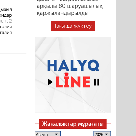
арқылы 80 шаруашылық
қызыл
қаржыландырылды
ондар
ның 2
Тағы да жүктеу
талия
талия
Жаңалықтар мұрағаты