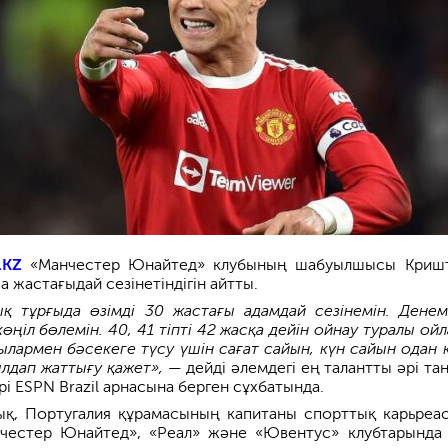
.KZ
«Манчестер Юнайтед» клубының шабуылшысы Криш
а жастағыдай сезінетіндігін айтты.
ық тұрғыда өзімді 30 жастағы адамдай сезінемін. Дене
ңіл бөлемін. 40, 41 тіпті 42 жасқа дейін ойнау туралы ойл
ылармен бәсекеге түсу үшін сағат сайын, күн сайын одан 
ылдап жаттығу қажет»,
— дейді әлемдегі ең талантты әрі та
і ESPN Brazil арнасына берген сұхбатында.
ық, Португалия құрамасының капитаны спорттық карьреа
нчестер Юнайтед», «Реал» және «Ювентус» клубтарында