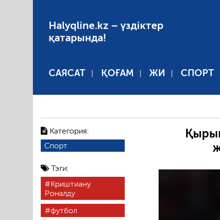
Halyqline.kz – үздіктер
қатарында!
САЯСАТ
ҚОҒАМ
ЖИ
СПОРТ
Категория:
Қырық
ж
Спорт
Тэги:
Криштиану
Роналду
футбол