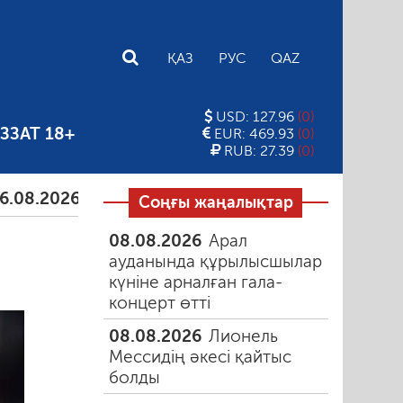
E
ҚАЗ
РУС
QAZ
USD: 127.96
(0)
ЗЗАТ 18+
EUR: 469.93
(0)
RUB: 27.39
(0)
2026
Тамыздағы таңғы түтін
06.08.2026
Құмарлы
Соңғы жаңалықтар
08.08.2026
Арал
ауданында құрылысшылар
күніне арналған гала-
концерт өтті
08.08.2026
Лионель
Мессидің әкесі қайтыс
болды