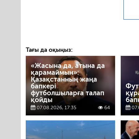
Тағы да оқыңыз:
«Жасына да, атына да
қарамаймын»:
Қазақстанның жаңа
бапкері
Фут
футболшыларға талап
құр
қойды
бап
07.08.2026, 17:35
64
07.