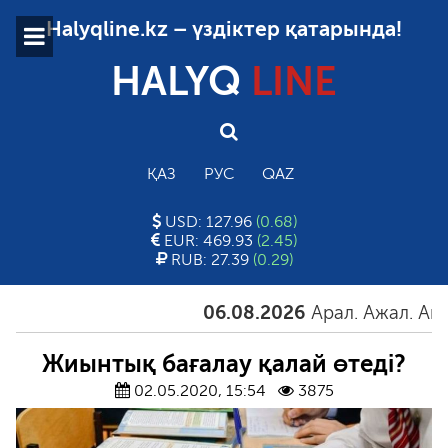
Halyqline.kz – үздіктер қатарында!
HALYQ
LINE
ҚАЗ
РУС
QAZ
USD: 127.96
(0.68)
EUR: 469.93
(2.45)
RUB: 27.39
(0.29)
06.08.2026
Арал. Ажал. Айғақ
Жиынтық бағалау қалай өтеді?
02.05.2020, 15:54
3875