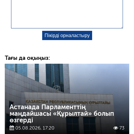
Тағы да оқыңыз:
Астанада Парламенттің
маңдайшасы «Құрылтай» болып
өзгерді
05.08.2026, 17:20
73