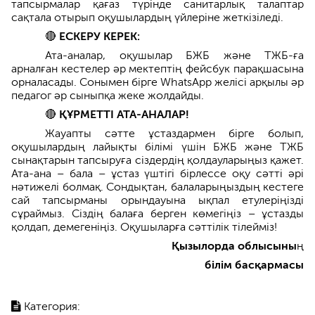
тапсырмалар қағаз түрінде санитарлық талаптар
сақтала отырып оқушылардың үйлеріне жеткізіледі.
🔴
ЕСКЕРУ КЕРЕК:
Ата-аналар, оқушылар БЖБ және ТЖБ-ға
арналған кестелер әр мектептің фейсбук парақшасына
орналасады. Сонымен бірге WhatsApp желісі арқылы әр
педагог әр сыныпқа жеке жолдайды.
🔴
ҚҰРМЕТТІ АТА-АНАЛАР!
Жауапты сәтте ұстаздармен бірге болып,
оқушылардың лайықты білімі үшін БЖБ және ТЖБ
сынақтарын тапсыруға сіздердің қолдауларыңыз қажет.
Ата-ана – бала – ұстаз үштігі бірлессе оқу сәтті әрі
нәтижелі болмақ. Сондықтан, балаларыңыздың кестеге
сай тапсырманы орындауына ықпал етулеріңізді
сұраймыз. Сіздің балаға берген көмегіңіз – ұстазды
қолдап, демегеніңіз. Оқушыларға сәттілік тілейміз!
Қызылорда облысыны
ң
білім басқармасы
Категория: