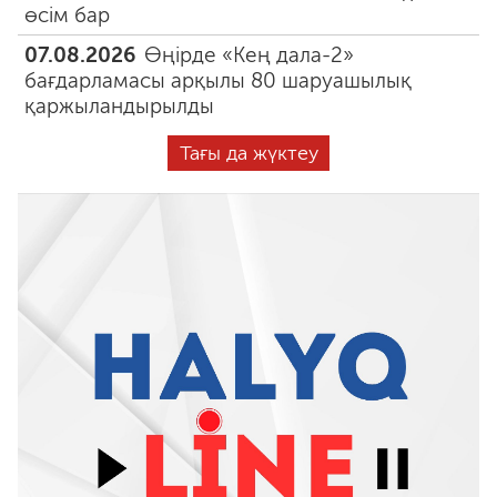
өсім бар
07.08.2026
Өңірде «Кең дала-2»
бағдарламасы арқылы 80 шаруашылық
қаржыландырылды
Тағы да жүктеу