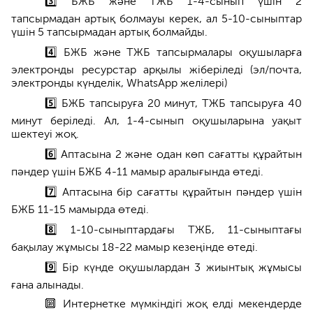
3️⃣ БЖБ және ТЖБ 1-4-сынып үшін 2
тапсырмадан артық болмауы керек, ал 5-10-сыныптар
үшін 5 тапсырмадан артық болмайды.
4️⃣ БЖБ және ТЖБ тапсырмалары оқушыларға
электронды ресурстар арқылы жіберіледі (эл/почта,
электронды күнделік, WhatsApp желілері)
5️⃣ БЖБ тапсыруға 20 минут, ТЖБ тапсыруға 40
минут беріледі. Ал, 1-4-сынып оқушыларына уақыт
шектеуі жоқ.
6️⃣ Аптасына 2 және одан көп сағатты құрайтын
пәндер үшін БЖБ 4-11 мамыр аралығында өтеді.
7️⃣ Аптасына бір сағатты құрайтын пәндер үшін
БЖБ 11-15 мамырда өтеді.
8️⃣ 1-10-сыныптардағы ТЖБ, 11-сыныптағы
бақылау жұмысы 18-22 мамыр кезеңінде өтеді.
9️⃣ Бір күнде оқушылардан 3 жиынтық жұмысы
ғана алынады.
🔟 Интернетке мүмкіндігі жоқ елді мекендерде