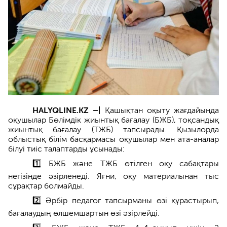
HALYQLINE.KZ –|
Қашықтан оқыту жағдайында
оқушылар Бөлімдік жиынтық бағалау (БЖБ), тоқсандық
жиынтық бағалау (ТЖБ) тапсырады. Қызылорда
облыстық білім басқармасы оқушылар мен ата-аналар
білуі тиіс талаптарды ұсынады:
1️⃣ БЖБ және ТЖБ өтілген оқу сабақтары
негізінде әзірленеді. Яғни, оқу материалынан тыс
сұрақтар болмайды.
2️⃣ Әрбір педагог тапсырманы өзі құрастырып,
бағалаудың өлшемшартын өзі әзірлейді.