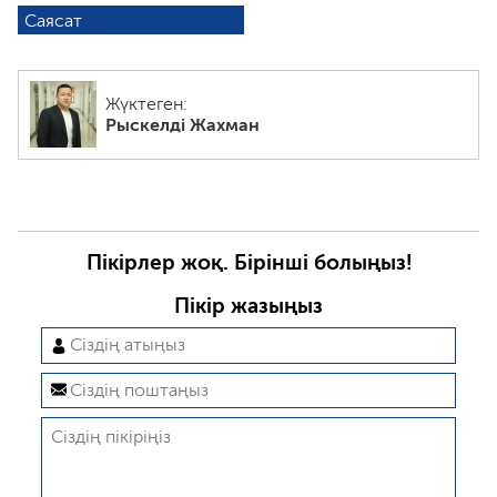
Саясат
Жүктеген:
Рыскелді Жахман
Пікірлер жоқ. Бірінші болыңыз!
Пікір жазыңыз