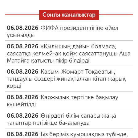
Соңғы жаңалықтар
06.08.2026
ФИФА президенттігіне әйел
ұсынылды
06.08.2026
«Қылышың дайын болмаса,
саясатқа келмей-ақ қой»: саясаттанушы Аша
Матайға қатысты пікір білдірді
06.08.2026
Қасым-Жомарт Тоқаевтың
таңдаулы сөздері жинақталған кітап жарық
көрді
06.08.2026
Қаржылық тәртіпке бақылау
күшейтілді
06.08.2026
Өңірдегі білім сапасы жаңа
талаптар негізінде бағалануда
06.08.2026
Біз бәріміз қуыршақпыз түбінде,