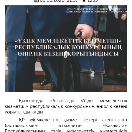
05.06.2020, 21:57
1253
Қызылорда облысында «Үздік мемлекеттік
қызметші» республикалық конкурсының өңірлік кезеңі
қорытындыланды.
ҚР Мемлекеттік қызмет істері агенттігінің
бастамасымен өткізілетін «Қазақстан
Республикасының Үздік мемлекеттік қызметшісі»