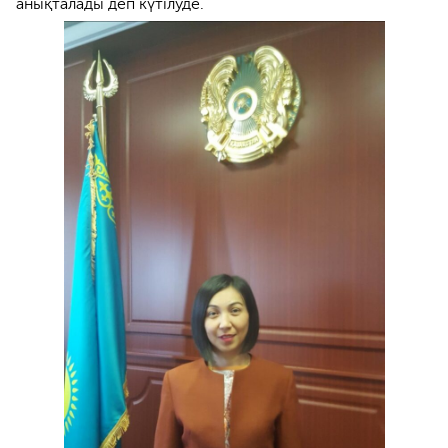
анықталады деп күтілуде.