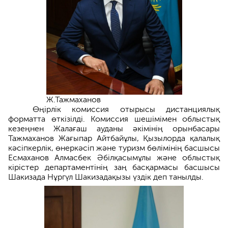
Ж.Тажмаханов
Өңірлік комиссия отырысы дистанциялық
форматта өткізілді. Комиссия шешімімен облыстық
кезеңнен Жалағаш ауданы әкімінің орынбасары
Тажмаханов Жағыпар Айтбайұлы, Қызылорда қалалық
кәсіпкерлік, өнеркәсіп және туризм бөлімінің басшысы
Есмаханов Алмасбек Әбілқасымұлы және облыстық
кірістер департаментінің заң басқармасы басшысы
Шакизада Нұргүл Шакизадақызы үздік деп танылды.