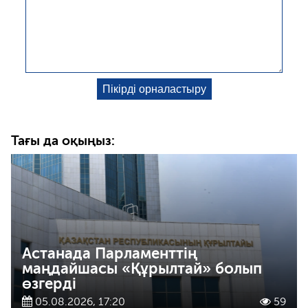
Тағы да оқыңыз:
Астанада Парламенттің
маңдайшасы «Құрылтай» болып
өзгерді
05.08.2026, 17:20
59