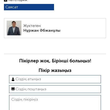
Саясат
Жүктеген:
Нұржан Әбжанұлы
Пікірлер жоқ. Бірінші болыңыз!
Пікір жазыңыз