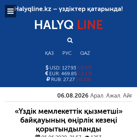
Halyqline.kz – үздіктер қатарында!
HALYQ
LINE
ҚАЗ
РУС
QAZ
USD: 127.93
(-0.57)
EUR: 469.85
(-2.13)
RUB: 27.27
(-0.03)
06.08.2026
Арал. Ажал. Айғақ
0
«Үздік мемлекеттік қызметші»
байқауының өңірлік кезеңі
қорытындыланды