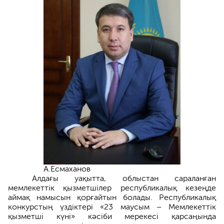
А.Есмаханов
Алдағы уақытта, облыстан сараланған
мемлекеттік қызметшілер республикалық кезеңде
аймақ намысын қорғайтын болады. Республикалық
конкурстың үздіктері «23 маусым – Мемлекеттік
қызметші күні» кәсіби мерекесі қарсаңында