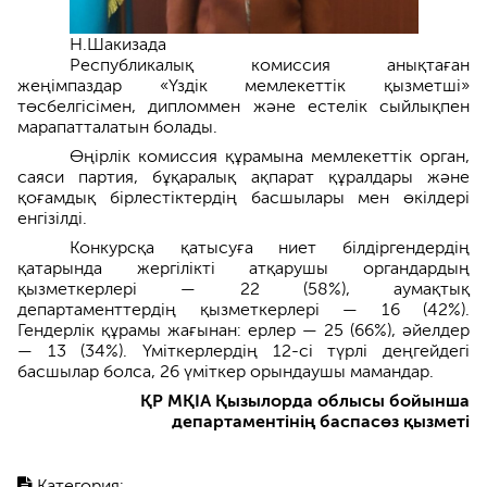
Н.Шакизада
Республикалық комиссия анықтаған
жеңімпаздар «Үздік мемлекеттік қызметші»
төсбелгісімен, дипломмен және естелік сыйлықпен
марапатталатын болады.
Өңірлік комиссия құрамына мемлекеттік орган,
саяси партия, бұқаралық ақпарат құралдары және
қоғамдық бірлестіктердің басшылары мен өкілдері
енгізілді.
Конкурсқа қатысуға ниет білдіргендердің
қатарында жергілікті атқарушы органдардың
қызметкерлері — 22 (58%), аумақтық
департаменттердің қызметкерлері — 16 (42%).
Гендерлік құрамы жағынан: ерлер — 25 (66%), әйелдер
— 13 (34%). Үміткерлердің 12-сі түрлі деңгейдегі
басшылар болса, 26 үміткер орындаушы мамандар.
ҚР МҚІА Қызылорда облысы бойынша
департаментінің баспасөз қызметі
Категория: