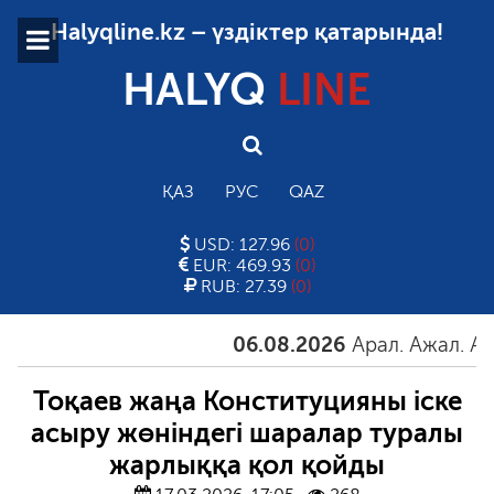
Halyqline.kz – үздіктер қатарында!
HALYQ
LINE
ҚАЗ
РУС
QAZ
USD: 127.96
(0)
EUR: 469.93
(0)
RUB: 27.39
(0)
06.08.2026
Арал. Ажал. Айғақ
Тоқаев жаңа Конституцияны іске
асыру жөніндегі шаралар туралы
жарлыққа қол қойды