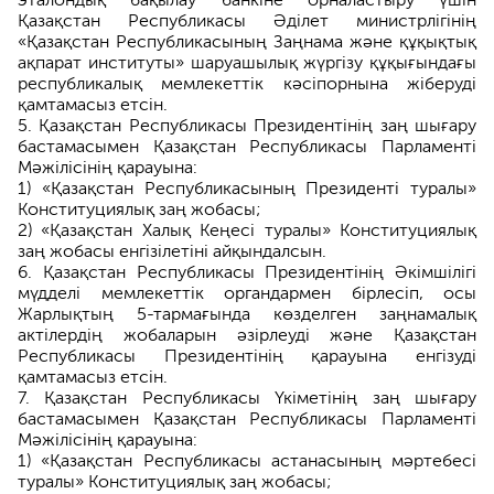
Қазақстан Республикасы Әділет министрлігінің
«Қазақстан Республикасының Заңнама және құқықтық
ақпарат институты» шаруашылық жүргізу құқығындағы
республикалық мемлекеттік кәсіпорнына жіберуді
қамтамасыз етсін.
Қазақстан Республикасы Президентінің заң шығару
бастамасымен Қазақстан Республикасы Парламенті
Мәжілісінің қарауына:
1) «Қазақстан Республикасының Президенті туралы»
Конституциялық заң жобасы;
2) «Қазақстан Халық Кеңесі туралы» Конституциялық
заң жобасы енгізілетіні айқындалсын.
Қазақстан Республикасы Президентінің Әкімшілігі
мүдделі мемлекеттік органдармен бірлесіп, осы
Жарлықтың 5-тармағында көзделген заңнамалық
актілердің жобаларын әзірлеуді және Қазақстан
Республикасы Президентінің қарауына енгізуді
қамтамасыз етсін.
Қазақстан Республикасы Үкіметінің заң шығару
бастамасымен Қазақстан Республикасы Парламенті
Мәжілісінің қарауына:
1) «Қазақстан Республикасы астанасының мәртебесі
туралы» Конституциялық заң жобасы;