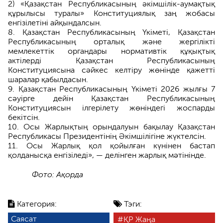
2) «Қазақстан Республикасының әкімшілік-аумақтық
құрылысы туралы» Конституциялық заң жобасы
енгізілетіні айқындалсын.
Қазақстан Республикасының Үкіметі, Қазақстан
Республикасының орталық және жергілікті
мемлекеттік органдары нормативтік құқықтық
актілерді Қазақстан Республикасының
Конституциясына сәйкес келтіру жөнінде қажетті
шаралар қабылдасын.
Қазақстан Республикасының Үкіметі 2026 жылғы 7
сәуірге дейін Қазақстан Республикасының
Конституциясын ілгерілету жөніндегі жоспарды
бекітсін.
Осы Жарлықтың орындалуын бақылау Қазақстан
Республикасы Президентінің Әкімшілігіне жүктелсін.
Осы Жарлық қол қойылған күнінен бастап
қолданысқа енгізіледі», — делінген жарлық мәтінінде.
Фото: Ақорда
Категория:
Тэги:
Саясат
ҚР Жаңа