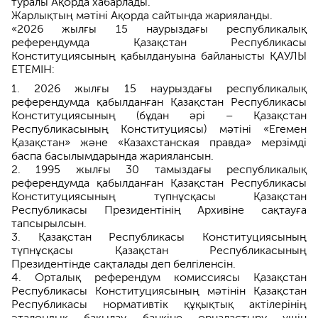
туралы Ақорда хабарлады.
Жарлықтың мәтіні Ақорда сайтында жарияланды.
«2026 жылғы 15 наурыздағы республикалық
референдумда Қазақстан Республикасы
Конституциясының қабылдануына байланысты ҚАУЛЫ
ЕТЕМІН:
2026 жылғы 15 наурыздағы республикалық
референдумда қабылданған Қазақстан Республикасы
Конституциясының (бұдан әрі – Қазақстан
Республикасының Конституциясы) мәтіні «Егемен
Қазақстан» және «Казахстанская правда» мерзімді
баспа басылымдарында жариялансын.
1995 жылғы 30 тамыздағы республикалық
референдумда қабылданған Қазақстан Республикасы
Конституциясының түпнұсқасы Қазақстан
Республикасы Президентінің Архивіне сақтауға
тапсырылсын.
Қазақстан Республикасы Конституциясының
түпнұсқасы Қазақстан Республикасының
Президентінде сақталады деп белгіленсін.
Орталық референдум комиссиясы Қазақстан
Республикасы Конституциясының мәтінін Қазақстан
Республикасы нормативтік құқықтық актілерінің
эталондық бақылау банкіне орналастыру үшін