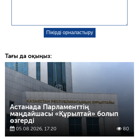
Тағы да оқыңыз:
Астанада Парламенттің
маңдайшасы «Құрылтай» болып
өзгерді
05.08.2026, 17:20
80