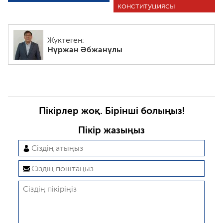
конституциясы
Жүктеген:
Нұржан Әбжанұлы
Пікірлер жоқ. Бірінші болыңыз!
Пікір жазыңыз