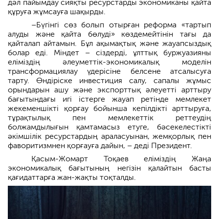
дәл пайымдау сияқты ресурстарды экономиканы қайта
құруға жұмсауға шақырды.
–Бүгінгі сөз болып отырған реформа «тартып
алуды және қайта бөлуді» көздемейтінін тағы да
қайталап айтамын. Бұл ақымақтық және жауапсыздық
болар еді. Міндет – сіздерді, ұлттық буржуазияны
еліміздің әлеуметтік-экономикалық моделін
трансформациялау үдерісіне белсене атсалысуға
тарту. Өндіріске инвестиция салу, сапалы жұмыс
орындарын ашу және экспорттық әлеуетті арттыру
бағытындағы игі істерге жауап ретінде мемлекет
жекеменшікті қорғау бойынша кепілдікті арттыруға,
тұрақтылық пен мемлекеттік реттеудің
болжамдылығын қамтамасыз етуге, бәсекелестікті
әкімшілік ресурстардың араласуынан, жемқорлық пен
фаворитизмнен қорғауға дайын, – деді Президент.
Қасым-Жомарт Тоқаев еліміздің Жаңа
экономикалық бағытының негізін қалайтын басты
қағидаттарға жан-жақты тоқталды.