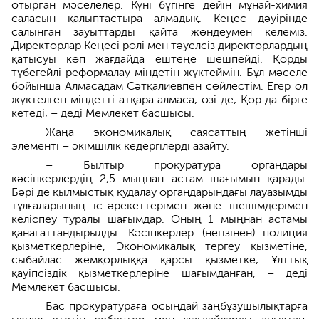
отырған мәселелер. Күні бүгінге дейін мұнай-химия
саласын қалыптастыра алмадық. Кеңес дәуірінде
салынған зауыттарды қайта жөндеумен келеміз.
Директорлар Кеңесі рөлі мен тәуелсіз директорлардың
қатысуы көп жағдайда ештеңе шешпейді. Қорды
түбегейлі реформалау міндетін жүктеймін. Бұл мәселе
бойынша Алмасадам Сәтқалиевпен сөйлестім. Егер ол
жүктелген міндетті атқара алмаса, өзі де, Қор да бірге
кетеді, – деді Мемлекет басшысы.
Жаңа экономикалық саясаттың жетінші
элементі – әкімшілік кедергілерді азайту.
– Былтыр прокуратура органдары
кәсіпкерлердің 2,5 мыңнан астам шағымын қарады.
Бәрі де қылмыстық қудалау органдарындағы лауазымды
тұлғаларының іс-әрекеттерімен және шешімдерімен
келіспеу туралы шағымдар. Оның 1 мыңнан астамы
қанағаттандырылды. Кәсіпкерлер (негізінен) полиция
қызметкерлеріне, Экономикалық тергеу қызметіне,
сыбайлас жемқорлыққа қарсы қызметке, Ұлттық
қауіпсіздік қызметкерлеріне шағымданған, – деді
Мемлекет басшысы.
Бас прокуратураға осындай заңбұзушылықтарға