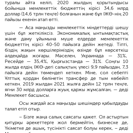
туралы айта келіп, 2020 жылдың қорытындысы
бойынша мемлекеттік бюджеттің кірісі 34,6 млрд
доллар (14,6 трлн теңге) болғанын және бұл ІЖӨ-нің 20
пайызы екенін атап өтті.
— Аса маңызды мемлекеттік міндеттерді шешу
үшін бұл жеткіліксіз. Экономикалық ынтымақтастық
және даму ұйымына мүше елдерде мемлекеттік
бюджеттің кірісі 40-50 пайызға дейін жетеді. Тіпті,
біздің жақын көршілеріміздің өзінде бұл көрсеткіш
әлдеқайда жоғары. Мәселен, Украинада — 31%,
Ресейде — 35,4%, Қырғызстанда — 31%. Соңғы 10
жылда елдің ІЖӨ-дегі салықтың үлесі 9,9 пайыздан, 7,3
пайызға дейін төмендеп кеткен. Міне, сол себепті
Ұлттық қордан бөлінетін трансфер де тым көбейіп
кеткен. 2019 жылдан 2021 жылға дейін 12 трлн теңге,
яғни 30 млрд долларға жуық қаржы жұмсалған, — деді
Мемлекет басшысы.
Осы жағдай аса маңызды шешімдер қабылдауды
талап етіп отыр.
– Бізге жаңа салық саясаты қажет. Ол астыртын
қитұрқы әрекеттерге жол бермейтін, бизнеске де,
Үкіметке де ашық, түсінікті саясат болуы керек, – деді