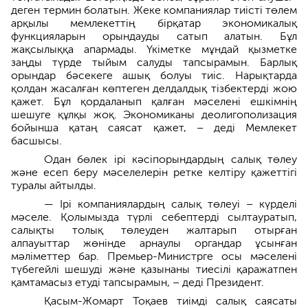
деген термин болатын. Жеке компаниялар тиісті төлем
арқылы мемлекеттің бірқатар экономикалық
функцияларын орындауды сатып алатын. Бұл
жақсылыққа апармады. Үкіметке мұндай қызметке
заңды түрде тыйым салуды тапсырамын. Барлық
орындар бәсекеге ашық болуы тиіс. Нарықтарда
қолдан жасалған көптеген делдалдық тізбектерді жою
қажет. Бұл қордаланып қалған мәселені ешкімнің
шешуге құлқы жоқ. Экономиканы деолигополизация
бойынша қатаң саясат қажет, – деді Мемлекет
басшысы.
Одан бөлек ірі кәсіпорындардың салық төлеу
және есеп беру мәселелерін ретке келтіру қажеттігі
туралы айтылды.
— Ірі компаниялардың салық төлеуі – күрделі
мәселе. Қолымызда түрлі себептерді сылтауратып,
салықты толық төлеуден жалтарып отырған
алпауыттар жөнінде арнаулы органдар ұсынған
мәліметтер бар. Премьер-Министрге осы мәселені
түбегейлі шешуді және қазынаны тиесілі қаражатпен
қамтамасыз етуді тапсырамын, – деді Президент.
Қасым-Жомарт Тоқаев тиімді салық саясаты