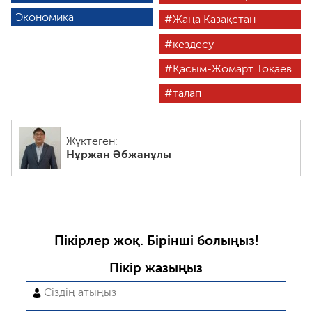
Экономика
Жаңа Қазақстан
кездесу
Қасым-Жомарт Тоқаев
талап
Жүктеген:
Нұржан Әбжанұлы
Пікірлер жоқ. Бірінші болыңыз!
Пікір жазыңыз