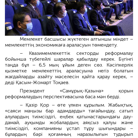
Мемлекет басшысы жүктеген алтыншы міндет –
мемлекеттің экономикаға араласуын төмендету.
– Квазимемлекеттік секторды реформалау
бойынша түбегейлі шаралар қабылдау керек. Бүгінгі
таңда бұл – 6,5 мың ұйым деген сөз. Кәсіпкерлік
қызметке мемлекеттің араласуына негіз болатын
жағдайларды азайту мәселесін қайта қарау керек, –
деді Қасым-Жомарт Тоқаев.
Президент «Самұрық-Қазына» қорын
реформалаудың перспективасына баса мән берді.
– Қазір Қор – өте үлкен құрылым. Жабықтық,
«саяси маңызы бар адамдарды» тағайындау, сатып
алулардың тиімсіздігі, еңбек қатынастарындағы дау-
дамай, ауқымды жобалардың аяқсыз қалуы және
тиімсіздігі, компанияны ұстап тұру шығындары –
бұлардың бәрі қоғамның наразылығын тудырып