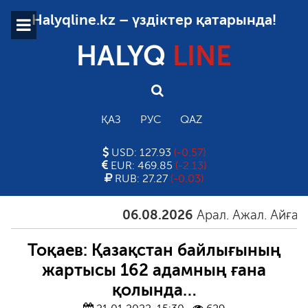
Halyqline.kz – үздіктер қатарында!
HALYQ
LINE
ҚАЗ
РУС
QAZ
USD: 127.93
(-0.57)
EUR: 469.85
(-2.13)
RUB: 27.27
(-0.03)
06.08.2026
Арал. Ажал. Айғақ
06.
Тоқаев: Қазақстан байлығының
жартысы 162 адамның ғана
қолында…