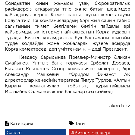
Сондықтан оның жұмысы ұзақ бюрократиялық
рәсімдерсіз атқарылуы тиіс және батыл шешімдер
қабылдануы керек. Көмек нақты, шұғыл және атаулы
болуға тиіс. Ірі компаниялардың бәрі жыл сайын табыс
салығының Үкімет белгілеген бөлігін пайдалы әрі
қайырымдылық істермен айналысатын Қорға аударып
тұрады. Бизнес-қоғамдастық бұл бастаманы шынайы
түрде қолдайды және жобаларды жүзеге асыруда
Қорға көмектеседі деп үміттенемін, – деді Президент.
Кездесу барысында Премьер-Министр Әлихан
Смайылов, Ұлттық банк төрағасы Ерболат Досаев,
Eurasian Resources Group компаниясы иелерінің бірі
Александр Машкевич, «Фридом Финанс» АҚ
директорлар кеңесінің төрағасы Тимур Турлов, «Алтын
Қыран» компаниялар тобының құрылтайшысы
Исламбек Салжанов және басқалар сөз сөйледі.
akorda.kz
Категория:
Тэги:
Саясат
бизнес өкілдері