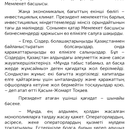
Мемлекет басшысы.
Жаңа экономикалық бағыттың екінші бөлігі –
инвестициялық климат. Президент мемлекеттің барлық
инвестициялық міндеттемелерді мінсіз орындайтынын
тағы да мәлімдеді. Сонымен қатар Мемлекет басшысы
бизнесмендерді қаржысын өз елімізге салуға шақырды.
– Егер, Сіздер, болашақтарыңызды Қазақстанмен
байланыстыратын болсаңыздар, онда
қаражаттарыңызды өз елімізге салыңыздар. Бұл –
Сіздердің Қазақстан алдындағы әлеуметтік және саяси
жауапкершіліктеріңіз. «Мұнда табыс табамыз, ал басқа
жерде жұмсаймыз» деген қағидатқа жол берілмейді.
Сондықтан жұмыс екі бағытта жүргізіледі: капиталды
елге қайтарғаны үшін ынталандыру және қаражаттың
офшорларға кетуіне жол бермейтін тосқауылдар қою,
– деп атап өтті Қасым-Жомарт Тоқаев.
Президент атаған үшінші қағидат – шынайы
бәсеке.
– Мұнда, ең алдымен, қолдан жасалған
монополияларға талдау жасау қажет. Операторлардың,
әсіресе, жеке операторлардың қызметі мүлдем
тоқтатылады. Естеріңізде болса, бұрын «өтеп алушы»