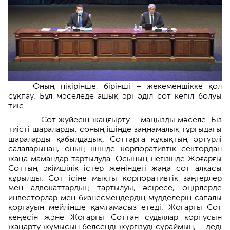
Оның пікірінше, бірінші – жекеменшікке қол
сұқпау. Бұл мәселеде ашық әрі әділ сот кепіл болуы
тиіс.
– Сот жүйесін жаңғырту – маңызды мәселе. Біз
тиісті шараларды, соның ішінде заңнамалық тұрғыдағы
шараларды қабылдадық. Соттарға құқықтың әртүрлі
салаларынан, оның ішінде корпоративтік сектордан
жаңа мамандар тартылуда. Осының негізінде Жоғарғы
Соттың әкімшілік істер жөніндегі жаңа сот алқасы
құрылды. Сот ісіне мықты корпоративтік заңгерлер
мен адвокаттардың тартылуы, әсіресе, өңірлерде
инвесторлар мен бизнесмендердің мүдделерін сапалы
қорғауын мейлінше қамтамасыз етеді. Жоғарғы Сот
кеңесін және Жоғарғы Соттан судьялар корпусын
жаңарту жұмысын белсенді жүргізуді сұраймын, – деді