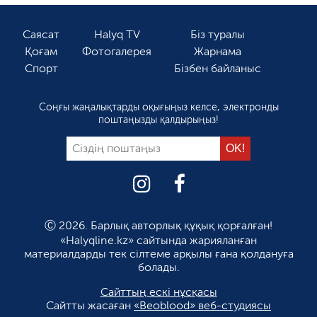
Саясат
Halyq TV
Біз туралы
Қоғам
Фотогалерея
Жарнама
Спорт
Бізбен байланыс
Соңғы жаңалықтарды оқығыңыз келсе, электронды
поштаңызды қалдырыңыз!
Ⓒ 2026. Барлық авторлық құқық қорғалған!
«Halyqline.kz» сайтында жарияланған
материалдарды тек сілтеме арқылы ғана қолдануға
болады.
Сайттың ескі нұсқасы
Сайтты жасаған
«Beoblood» веб-студиясы