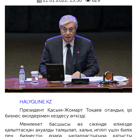
21.01.2022, 15:30
629
HALYQLINE.KZ
Президент Қасым-Жомарт Тоқаев отандық ірі
бизнес өкілдерімен кездесу өткізді.
Мемлекет басшысы өз сөзінде елімізде
қалыптасқан ахуалды талқылап, халық игілігі үшін билік
пен бизнестің өзара ықпалдастығына қатысты