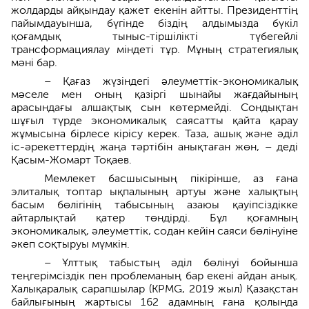
жолдарды айқындау қажет екенін айтты. Президенттің
пайымдауынша, бүгінде біздің алдымызда бүкіл
қоғамдық тыныс-тіршілікті түбегейлі
трансформациялау міндеті тұр. Мұның стратегиялық
мәні бар.
– Қағаз жүзіндегі әлеуметтік-экономикалық
мәселе мен оның қазіргі шынайы жағдайының
арасындағы алшақтық сын көтермейді. Сондықтан
шұғыл түрде экономикалық саясатты қайта қарау
жұмысына бірлесе кірісу керек. Таза, ашық және әділ
іс-әрекеттердің жаңа тәртібін анықтаған жөн, – деді
Қасым-Жомарт Тоқаев.
Мемлекет басшысының пікірінше, аз ғана
элиталық топтар ықпалының артуы және халықтың
басым бөлігінің табысының азаюы қауіпсіздікке
айтарлықтай қатер төндірді. Бұл қоғамның
экономикалық, әлеуметтік, содан кейін саяси бөлінуіне
әкеп соқтыруы мүмкін.
– Ұлттық табыстың әділ бөлінуі бойынша
теңгерімсіздік пен проблеманың бар екені айдан анық.
Халықаралық сарапшылар (KPMG, 2019 жыл) Қазақстан
байлығының жартысы 162 адамның ғана қолында