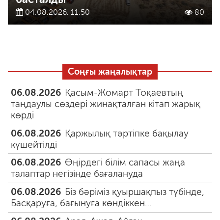
04.08.2026, 11:50
80
Соңғы жаңалықтар
06.08.2026
Қасым-Жомарт Тоқаевтың
таңдаулы сөздері жинақталған кітап жарық
көрді
06.08.2026
Қаржылық тәртіпке бақылау
күшейтілді
06.08.2026
Өңірдегі білім сапасы жаңа
талаптар негізінде бағалануда
06.08.2026
Біз бәріміз қуыршақпыз түбінде,
Басқаруға, бағынуға көндіккен…