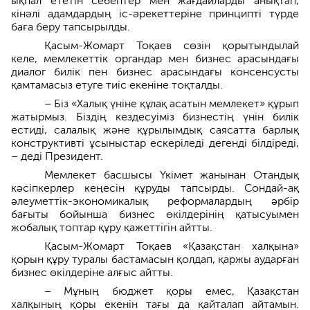
ықпал ететін себептер мен жағдайларды анықтап,
кінәлі адамдардың іс-әрекеттеріне принципті түрде
баға беру тапсырылды.
Қасым-Жомарт Тоқаев сөзін қорытындылай
келе, мемлекеттік органдар мен бизнес арасындағы
диалог билік пен бизнес арасындағы консенсусты
қамтамасыз етуге тиіс екеніне тоқталды.
– Біз «Халық үніне құлақ асатын мемлекет» құрып
жатырмыз. Біздің кездесуіміз бизнестің үнін билік
естиді, салалық және құрылымдық саясатта барлық
конструктивті ұсыныстар ескеріледі дегенді білдіреді,
– деді Президент.
Мемлекет басшысы Үкімет жанынан Отандық
кәсіпкерлер кеңесін құруды тапсырды. Сондай-ақ
әлеуметтік-экономикалық реформалардың әрбір
бағыты бойынша бизнес өкілдерінің қатысуымен
жобалық топтар құру қажеттігін айтты.
Қасым-Жомарт Тоқаев «Қазақстан халқына»
қорын құру туралы бастамасын қолдап, қаржы аударған
бизнес өкілдеріне алғыс айтты.
– Мұның бюджет қоры емес, Қазақстан
халқының қоры екенін тағы да қайталап айтамын.