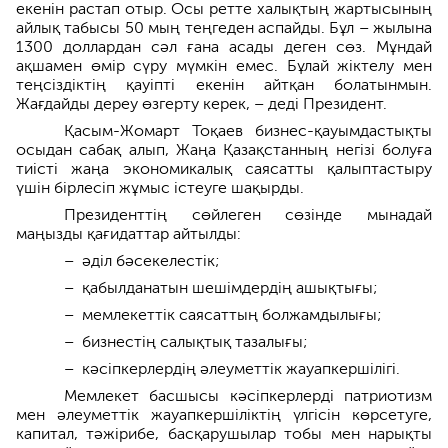
екенін растап отыр. Осы ретте халықтың жартысының
айлық табысы 50 мың теңгеден аспайды. Бұл – жылына
1300 доллардан сәл ғана асады деген сөз. Мұндай
ақшамен өмір сүру мүмкін емес. Бұлай жіктелу мен
теңсіздіктің қауіпті екенін айтқан болатынмын.
Жағдайды дереу өзгерту керек, – деді Президент.
Қасым-Жомарт Тоқаев бизнес-қауымдастықты
осыдан сабақ алып, Жаңа Қазақстанның негізі болуға
тиісті жаңа экономикалық саясатты қалыптастыру
үшін бірлесіп жұмыс істеуге шақырды.
Президенттің сөйлеген сөзінде мынадай
маңызды қағидаттар айтылды:
– әділ бәсекелестік;
– қабылданатын шешімдердің ашықтығы;
– мемлекеттік саясаттың болжамдылығы;
– бизнестің салықтық тазалығы;
– кәсіпкерлердің әлеуметтік жауапкершілігі.
Мемлекет басшысы кәсіпкерлерді патриотизм
мен әлеуметтік жауапкершіліктің үлгісін көрсетуге,
капитал, тәжірибе, басқарушылар тобы мен нарықты