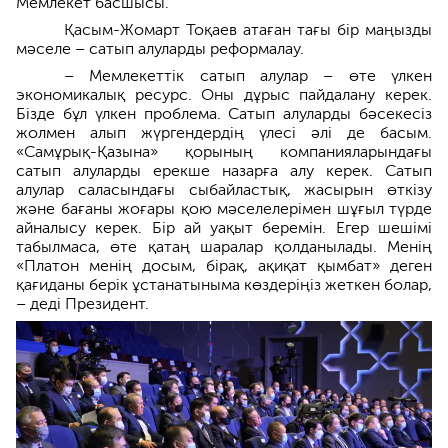
Мемлекет басшысы.
Қасым-Жомарт Тоқаев атаған тағы бір маңызды
мәселе – сатып алуларды реформалау.
– Мемлекеттік сатып алулар – өте үлкен
экономикалық ресурс. Оны дұрыс пайдалану керек.
Бізде бұл үлкен проблема. Сатып алуларды бәсекесіз
жолмен алып жүргендердің үлесі әлі де басым.
«Самұрық-Қазына» қорының компанияларындағы
сатып алуларды ерекше назарға алу керек. Сатып
алулар саласындағы сыбайластық, жасырын өткізу
және бағаны жоғары қою мәселелерімен шұғыл түрде
айналысу керек. Бір ай уақыт беремін. Егер шешімі
табылмаса, өте қатаң шаралар қолданылады. Менің
«Платон менің досым, бірақ, ақиқат қымбат» деген
қағиданы берік ұстанатыныма көздеріңіз жеткен болар,
– деді Президент.