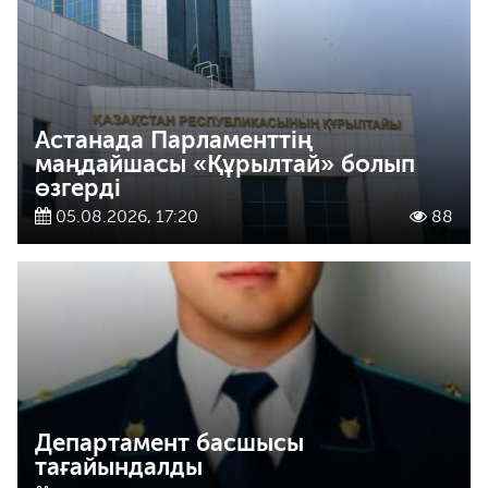
Астанада Парламенттің
маңдайшасы «Құрылтай» болып
өзгерді
05.08.2026, 17:20
88
Департамент басшысы
тағайындалды