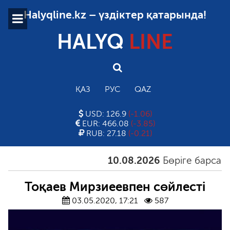
Halyqline.kz – үздіктер қатарында!
HALYQ
LINE
ҚАЗ
РУС
QAZ
USD: 126.9
(-1.06)
EUR: 466.08
(-3.85)
RUB: 27.18
(-0.21)
10.08.2026
Бөріге барсаң, а
Тоқаев Мирзиеевпен сөйлесті
03.05.2020, 17:21
587