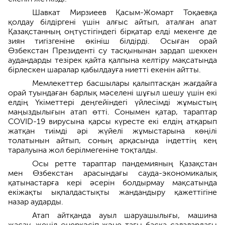
Шавкат Мирзиеев Қасым-Жомарт Тоқаевқа
қолдау білдіргені үшін алғыс айтып, аталған апат
Қазақстанның оңтүстігіндегі бірқатар елді мекенге де
зиян тигізгеніне өкініш білдірді. Осыған орай
Өзбекстан Президенті су тасқынынан зардап шеккен
аудандарды тезірек қайта қалпына келтіру мақсатында
бірлескен шаралар қабылдауға ниетті екенін айтты.
Мемлекеттер басшылары қалыптасқан жағдайға
орай туындаған барлық мәселені шұғыл шешу үшін екі
елдің Үкіметтері деңгейіндегі үйлесімді жұмыстың
маңыздылығын атап өтті. Сонымен қатар, тараптар
COVID-19 вирусына қарсы күресте екі елдің атқарып
жатқан тиімді әрі жүйелі жұмыстарына көңілі
толатынын айтып, соның арқасында індеттің кең
таралуына жол берілмегеніне тоқталды.
Осы ретте тараптар пандемияның Қазақстан
мен Өзбекстан арасындағы сауда-экономикалық
қатынастарға кері әсерін болдырмау мақсатында
екіжақты ықпалдастықты жандандыру қажеттігіне
назар аударды.
Атап айтқанда ауыл шаруашылығы, машина
жасау, жеңіл өнеркәсіп және тағы басқа салалардағы