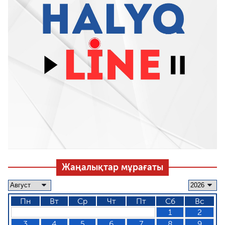
Жаңалықтар мұрағаты
Пн
Вт
Ср
Чт
Пт
Сб
Вс
1
2
3
4
5
6
7
8
9