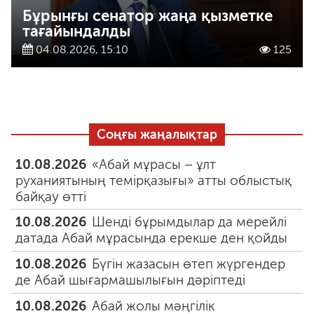
Бұрынғы сенатор жаңа қызметке
тағайындалды
04.08.2026, 15:10
125
Соңғы жаңалықтар
10.08.2026
«Абай мұрасы – ұлт
руханиятының темірқазығы» атты облыстық
байқау өтті
10.08.2026
Шенді бұрымдылар да мерейлі
датада Абай мұрасында ерекше ден қойды
10.08.2026
Бүгін жазасын өтеп жүргендер
де Абай шығармашылығын дәріптеді
10.08.2026
Абай жолы мәңгілік