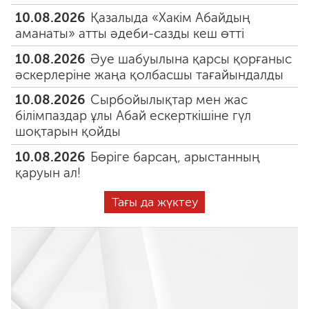
10.08.2026
Қазалыда «Хакім Абайдың
аманаты» атты әдеби-сазды кеш өтті
10.08.2026
Әуе шабуылына қарсы қорғаныс
әскерлеріне жаңа қолбасшы тағайындалды
10.08.2026
Сырбойылықтар мен жас
білімпаздар ұлы Абай ескерткішіне гүл
шоқтарын қойды
10.08.2026
Бөріге барсаң, арыстанның
қаруын ал!
Тағы да жүктеу