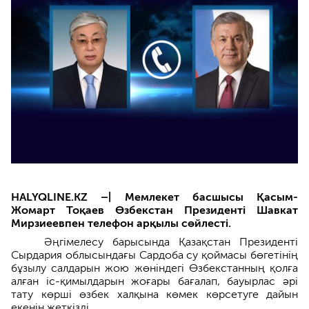
HALYQLINE.KZ –| Мемлекет басшысы Қасым-
Жомарт Тоқаев Өзбекстан Президенті Шавкат
Мирзиеевпен телефон арқылы сөйлесті.
Әңгімелесу барысында Қазақстан Президенті
Сырдария облысындағы Сардоба су қоймасы бөгетінің
бұзылу салдарын жою жөніндегі Өзбекстанның қолға
алған іс-қимылдарын жоғары бағалап, бауырлас әрі
тату көрші өзбек халқына көмек көрсетуге дайын
екенін жеткізді.