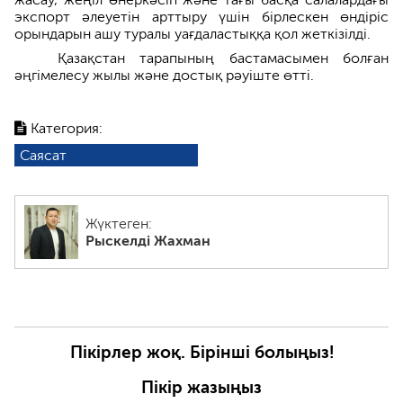
экспорт әлеуетін арттыру үшін бірлескен өндіріс
орындарын ашу туралы уағдаластыққа қол жеткізілді.
Қазақстан тарапының бастамасымен болған
әңгімелесу жылы және достық рәуіште өтті.
Категория:
Саясат
Жүктеген:
Рыскелді Жахман
Пікірлер жоқ. Бірінші болыңыз!
Пікір жазыңыз