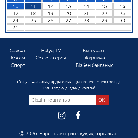
10
11
12
13
14
15
16
17
18
19
20
21
22
23
24
25
26
27
28
29
30
31
Саясат
Halyq TV
Біз туралы
Қоғам
Фотогалерея
Жарнама
Спорт
Бізбен байланыс
Соңғы жаңалықтарды оқығыңыз келсе, электронды
поштаңызды қалдырыңыз!
Ⓒ 2026. Барлық авторлық құқық қорғалған!