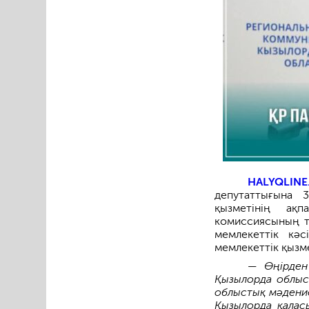
HALYQLINE
депутаттығына 3
қызметінің ақ
комиссиясының тө
мемлекеттік кә
мемлекеттік қызм
— Өңірден
Қызылорда облы
облыстық мәдени
Қызылорда қалас