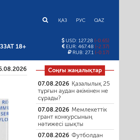
E
ҚАЗ
РУС
QAZ
USD: 127.28
(-0.65)
ЗЗАТ 18+
EUR: 467.48
(-2.37)
RUB: 27.1
(-0.17)
026
Тамыздағы таңғы түтін
06.08.2026
Құмарлы
Соңғы жаңалықтар
07.08.2026
Қазалылық 25
тұрғын аудан әкімінен не
сұрады?
07.08.2026
Мемлекеттік
грант конкурсының
нәтижесі шықты
07.08.2026
Футболдан