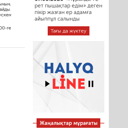
ынын,
рет пышақтар едім» деген
айды.
пікір жазған ер адамға
үскен
айыппұл салынды
00-ге
Тағы да жүктеу
Жаңалықтар мұрағаты