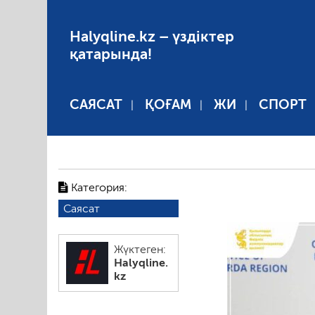
Halyqline.kz – үздіктер
қатарында!
САЯСАТ
ҚОҒАМ
ЖИ
СПОРТ
Категория:
Саясат
Жүктеген:
Halyqline.
kz