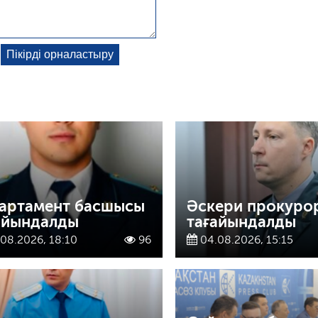
артамент басшысы
Әскери прокуро
айындалды
тағайындалды
08.2026, 18:10
96
04.08.2026, 15:15