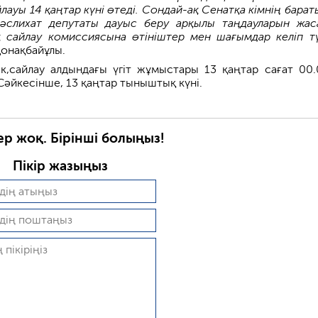
ауы 14 қаңтар күні өтеді. Сондай-ақ Сенатқа кімнің барат
әслихат депутаты дауыс беру арқылы таңдауларын жас
қ сайлау комиссиясына өтініштер мен шағымдар келіп т
Қонақбайұлы.
ік,сайлау алдындағы үгіт жұмыстары 13 қаңтар сағат 00.
Сәйкесінше, 13 қаңтар тыныштық күні.
ер жоқ. Бірінші болыңыз!
Пікір жазыңыз