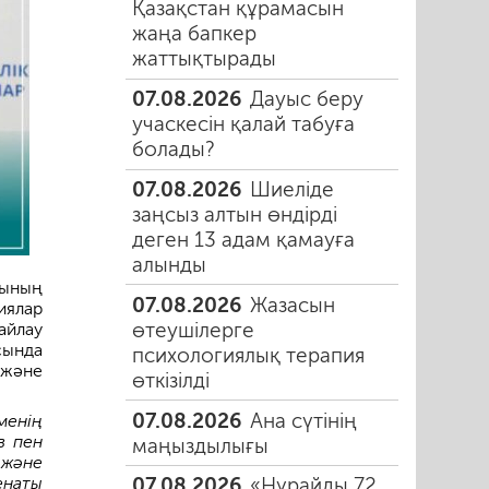
Қазақстан құрамасын
жаңа бапкер
жаттықтырады
07.08.2026
Дауыс беру
учаскесін қалай табуға
болады?
07.08.2026
Шиеліде
заңсыз алтын өндірді
деген 13 адам қамауға
алынды
ының
07.08.2026
Жазасын
иялар
өтеушілерге
йлау
сында
психологиялық терапия
 және
өткізілді
07.08.2026
Ана сүтінің
менің
в пен
маңыздылығы
 және
енаты
07.08.2026
«Нұрайды 72