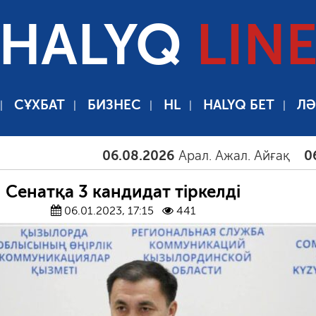
HALYQ
LIN
СҰХБАТ
БИЗНЕС
HL
HALYQ БЕТ
ЛӘ
06.08.2026
Арал. Ажал. Айғақ
06.08.2
Сенатқа 3 кандидат тіркелді
06.01.2023, 17:15
441