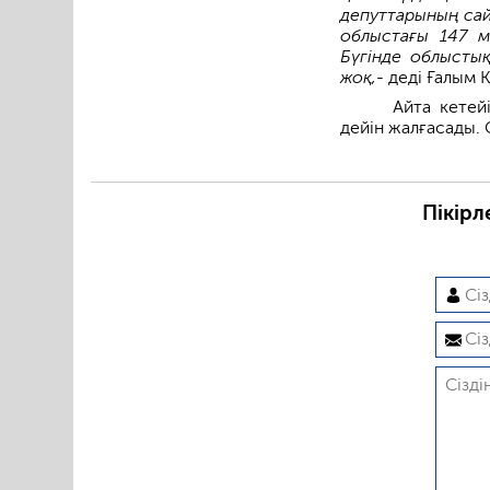
депуттарының сайл
облыстағы 147 м
Бүгінде облысты
жоқ,-
деді Ғалым 
Айта кетей
дейін жалғасады. 
Пікірл