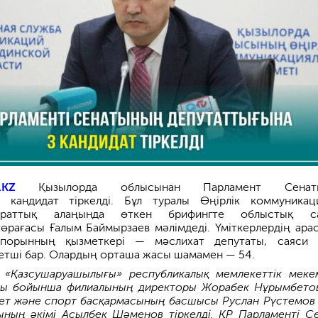
.KZ
Қызылорда облысынан Парламент Сенат
 кандидат тіркелді. Бұл туралы Өңірлік коммуникац
параттық алаңында өткен брифингте облыстық са
рағасы Ғалым Баймырзаев мәлімдеді. Үміткерлердің ара
сіпорынның қызметкері — мәслихат депутаты, саяси
етші бар. Олардың орташа жасы шамамен — 54.
 «Қазсушаруашылығы» республикалық мемлекеттік меке
сы бойынша филиалының директоры Жорабек Нұрымбето
ет және спорт басқармасының басшысы Руслан Рүстемов
ының әкімі Асылбек Шәменов тіркелді. ҚР Парламенті С