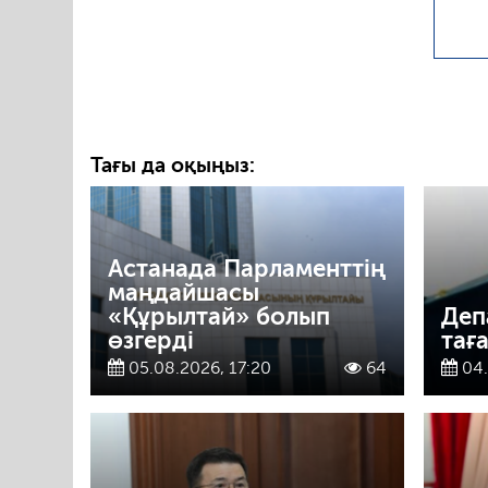
Тағы да оқыңыз:
Астанада Парламенттің
маңдайшасы
«Құрылтай» болып
Деп
өзгерді
тағ
05.08.2026, 17:20
64
04.