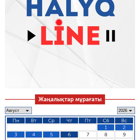
Жаңалықтар мұрағаты
Пн
Вт
Ср
Чт
Пт
Сб
Вс
1
2
3
4
5
6
7
8
9