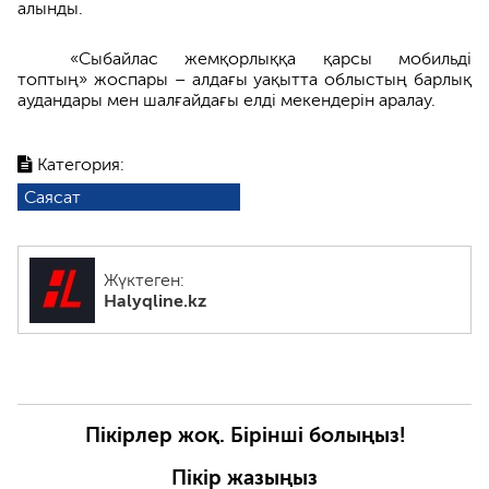
алынды.
«Сыбайлас жемқорлыққа қарсы мобильді
топтың» жоспары – алдағы уақытта облыстың барлық
аудандары мен шалғайдағы елді мекендерін аралау.
Категория:
Саясат
Жүктеген:
Halyqline.kz
Пікірлер жоқ. Бірінші болыңыз!
Пікір жазыңыз