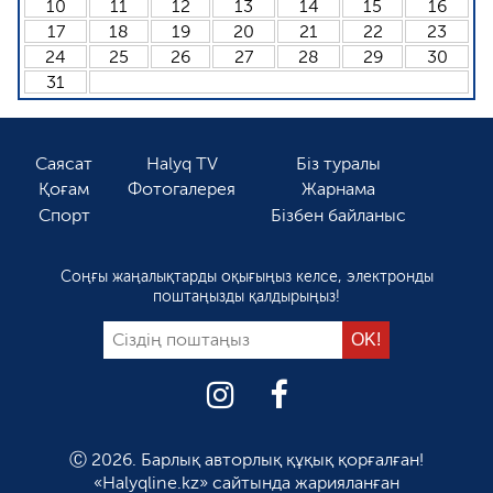
10
11
12
13
14
15
16
17
18
19
20
21
22
23
24
25
26
27
28
29
30
31
Саясат
Halyq TV
Біз туралы
Қоғам
Фотогалерея
Жарнама
Спорт
Бізбен байланыс
Соңғы жаңалықтарды оқығыңыз келсе, электронды
поштаңызды қалдырыңыз!
Ⓒ 2026. Барлық авторлық құқық қорғалған!
«Halyqline.kz» сайтында жарияланған