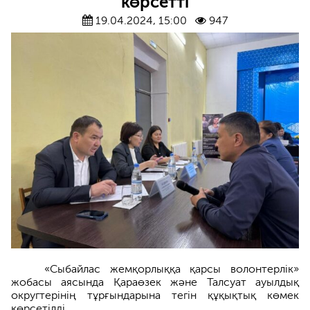
көрсетті
19.04.2024, 15:00
947
«Сыбайлас жемқорлыққа қарсы волонтерлік»
жобасы аясында Қараөзек және Талсуат ауылдық
округтерінің тұрғындарына тегін құқықтық көмек
көрсетілді.