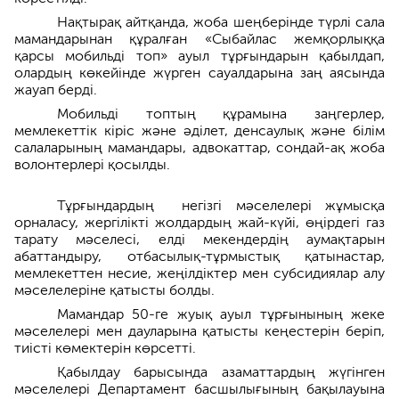
Нақтырақ айтқанда, жоба шеңберінде түрлі сала
мамандарынан құралған «Сыбайлас жемқорлыққа
қарсы мобильді топ» ауыл тұрғындарын қабылдап,
олардың көкейінде жүрген сауалдарына заң аясында
жауап берді.
Мобильді топтың құрамына заңгерлер,
мемлекеттік кіріс және әділет, денсаулық және білім
салаларының мамандары, адвокаттар, сондай-ақ жоба
волонтерлері қосылды.
Тұрғындардың негізгі мәселелері жұмысқа
орналасу, жергілікті жолдардың жай-күйі, өңірдегі газ
тарату мәселесі, елді мекендердің аумақтарын
абаттандыру, отбасылық-тұрмыстық қатынастар,
мемлекеттен несие, жеңілдіктер мен субсидиялар алу
мәселелеріне қатысты болды.
Мамандар 50-ге жуық ауыл тұрғынының жеке
мәселелері мен дауларына қатысты кеңестерін беріп,
тиісті көмектерін көрсетті.
Қабылдау барысында азаматтардың жүгінген
мәселелері Департамент басшылығының бақылауына