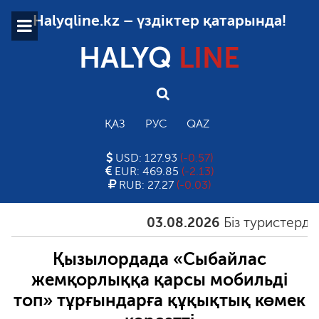
Halyqline.kz – үздіктер қатарында!
HALYQ
LINE
ҚАЗ
РУС
QAZ
USD: 127.93
(-0.57)
EUR: 469.85
(-2.13)
RUB: 27.27
(-0.03)
03.08.2026
Біз туристерді қа
Қызылордада «Сыбайлас
жемқорлыққа қарсы мобильді
топ» тұрғындарға құқықтық көмек