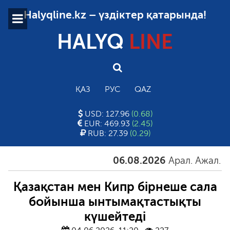
Halyqline.kz – үздіктер қатарында!
HALYQ
LINE
ҚАЗ
РУС
QAZ
USD: 127.96
(0.68)
EUR: 469.93
(2.45)
RUB: 27.39
(0.29)
06.08.2026
Арал. Ажал. Айға
Қазақстан мен Кипр бірнеше сала
бойынша ынтымақтастықты
күшейтеді