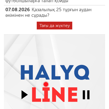
футболшыларға талап қойды
07.08.2026
Қазалылық 25 тұрғын аудан
әкімінен не сұрады?
Тағы да жүктеу