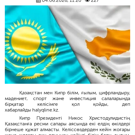
04.06.2026, 11:20
227
Қазақстан мен Кипр білім, ғылым, цифрландыру,
мәдениет, спорт және инвестиция салаларында
бірқатар келісімге қол қойды, деп
хабарлайды halyqline.kz.
Кипр Президенті Никос Христодулидистің
Қазақстанға ресми сапары аясында екі елдің өкілдері
бірнеше құжат алмасты. Келіссөздерден кейін жоғары