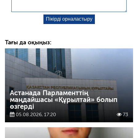
Тағы да оқыңыз:
Астанада Парламенттің
маңдайшасы «Құрылтай» болып
өзгерді
05.08.2026, 17:20
73