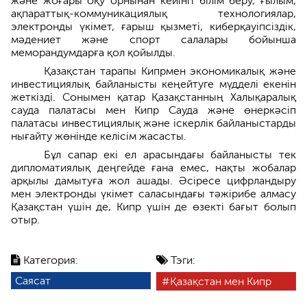
және жоғары оқу орнынан кейінгі білім беру, ғылым,
ақпараттық-коммуникациялық технологиялар,
электронды үкімет, ғарыш қызметі, киберқауіпсіздік,
мәдениет және спорт салалары бойынша
меморандумдарға қол қойылды.
Қазақстан тарапы Кипрмен экономикалық және
инвестициялық байланысты кеңейтуге мүдделі екенін
жеткізді. Сонымен қатар Қазақстанның Халықаралық
сауда палатасы мен Кипр Сауда және өнеркәсіп
палатасы инвестициялық және іскерлік байланыстарды
нығайту жөнінде келісім жасасты.
Бұл сапар екі ел арасындағы байланысты тек
дипломатиялық деңгейде ғана емес, нақты жобалар
арқылы дамытуға жол ашады. Әсіресе цифрландыру
мен электронды үкімет саласындағы тәжірибе алмасу
Қазақстан үшін де, Кипр үшін де өзекті бағыт болып
отыр.
Категория:
Тэги:
Саясат
Қазақстан мен Кипр