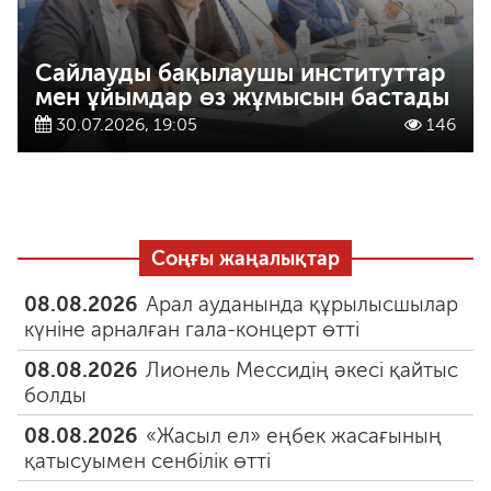
Сайлауды бақылаушы институттар
мен ұйымдар өз жұмысын бастады
30.07.2026, 19:05
146
Соңғы жаңалықтар
08.08.2026
Арал ауданында құрылысшылар
күніне арналған гала-концерт өтті
08.08.2026
Лионель Мессидің әкесі қайтыс
болды
08.08.2026
«Жасыл ел» еңбек жасағының
қатысуымен сенбілік өтті