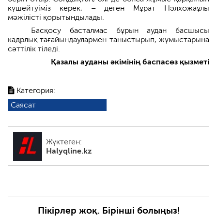
күшейтуіміз керек, – деген Мұрат Нәлхожаұлы
мәжілісті қорытындылады.
Басқосу басталмас бұрын аудан басшысы
кадрлық тағайындаулармен таныстырып, жұмыстарына
сәттілік тіледі.
Қазалы ауданы әкімінің баспасөз қызметі
Категория:
Саясат
Жүктеген:
Halyqline.kz
Пікірлер жоқ. Бірінші болыңыз!