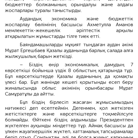
бюджеттер болжамының орындалуы және алдағы
жоспарлары туралы таныстырды.
Аудандық экономика және бюджеттік
жоспарлау бөлімінің басшысы Ахметулла Аманов
мемлекеттік-жекешелік әріптестік арқылы
атқарылатын жұмыстарды тілге тиек етті.
Баяндамашыларды мұқият тыңдаған аудан әкімі
Мұрат Ергешбаев Қазалы ауданында барлық салада алға
жылжушылық барын жеткізді.
– Біздің өңір экономикалық дамудың 7
көрсеткіші бойынша үздік 8 облыстың қатарында тұр.
Бұл көрсеткіштерде Қазалы ауданының да қомақты
үлесі бар. Бұл жөнінде кешегі қорытынды есеп беру
жиналысында облыс әкімінің орынбасары Мұрат
Самұратұлы да айтты.
Бұл біздің бірлесіп жасаған жұмысымыздың
нәтижесі деп есептеймін. Дегенмен, қол жеткізген
жетістіктерге және көрсеткіштерге тоқмейілсуге
болмайды. Өйткені біздің алдымызды Президентпен
жүктелген ауқымды міндеттер тұр. Аймақ басшысы да
үлкен жауапкершілік жүктеп, хаттамалық тапсырамалар
беріп отыр. Сондықтан, әлі де болса жұмыс қарқынын