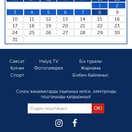
1
2
3
4
5
6
7
8
9
10
11
12
13
14
15
16
17
18
19
20
21
22
23
24
25
26
27
28
29
30
31
Саясат
Halyq TV
Біз туралы
Қоғам
Фотогалерея
Жарнама
Спорт
Бізбен байланыс
Соңғы жаңалықтарды оқығыңыз келсе, электронды
поштаңызды қалдырыңыз!