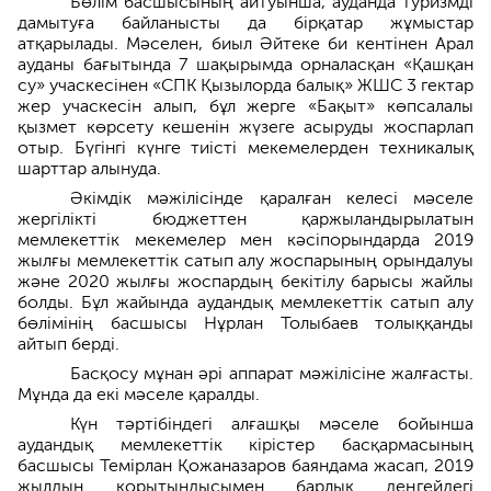
Бөлім басшысының айтуынша, ауданда туризмді
дамытуға байланысты да бірқатар жұмыстар
атқарылады. Мәселен, биыл Әйтеке би кентінен Арал
ауданы бағытында 7 шақырымда орналасқан «Қашқан
су» учаскесінен «СПК Қызылорда балық» ЖШС 3 гектар
жер учаскесін алып, бұл жерге «Бақыт» көпсалалы
қызмет көрсету кешенін жүзеге асыруды жоспарлап
отыр. Бүгінгі күнге тиісті мекемелерден техникалық
шарттар алынуда.
Әкімдік мәжілісінде қаралған келесі мәселе
жергілікті бюджеттен қаржыландырылатын
мемлекеттік мекемелер мен кәсіпорындарда 2019
жылғы мемлекеттік сатып алу жоспарының орындалуы
және 2020 жылғы жоспардың бекітілу барысы жайлы
болды. Бұл жайында аудандық мемлекеттік сатып алу
бөлімінің басшысы Нұрлан Толыбаев толыққанды
айтып берді.
Басқосу мұнан әрі аппарат мәжілісіне жалғасты.
Мұнда да екі мәселе қаралды.
Күн тәртібіндегі алғашқы мәселе бойынша
аудандық мемлекеттік кірістер басқармасының
басшысы Темірлан Қожаназаров баяндама жасап, 2019
жылдың қорытындысымен барлық деңгейдегі