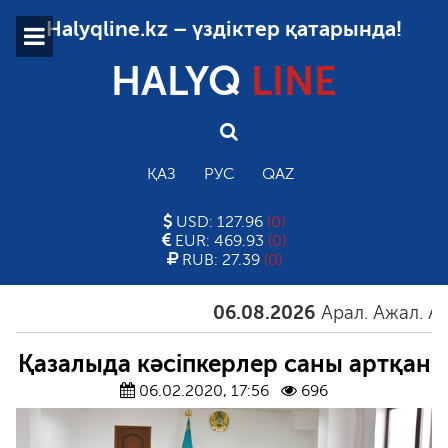
Halyqline.kz – үздіктер қатарында!
HALYQ
LINE
ҚАЗ
РУС
QAZ
USD: 127.96
(0)
EUR: 469.93
(0)
RUB: 27.39
(0)
06.08.2026
Арал. Ажал. Айғақ
Қазалыда кәсіпкерлер саны артқан
06.02.2020, 17:56
696