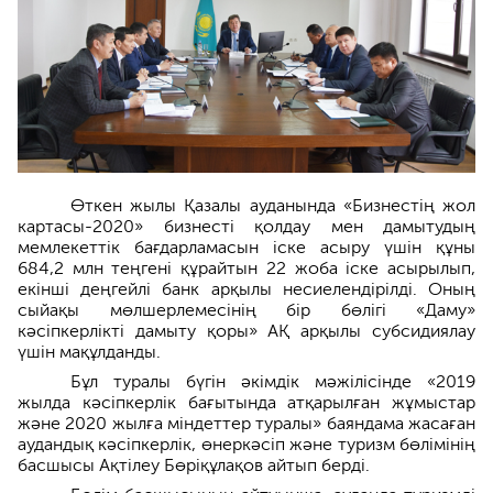
Өткен жылы Қазалы ауданында «Бизнестің жол
картасы-2020» бизнесті қолдау мен дамытудың
мемлекеттік бағдарламасын іске асыру үшін құны
684,2 млн теңгені құрайтын 22 жоба іске асырылып,
екінші деңгейлі банк арқылы несиелендірілді. Оның
сыйақы мөлшерлемесінің бір бөлігі «Даму»
кәсіпкерлікті дамыту қоры» АҚ арқылы субсидиялау
үшін мақұлданды.
Бұл туралы бүгін әкімдік мәжілісінде «2019
жылда кәсіпкерлік бағытында атқарылған жұмыстар
және 2020 жылға міндеттер туралы» баяндама жасаған
аудандық кәсіпкерлік, өнеркәсіп және туризм бөлімінің
басшысы Ақтілеу Бөріқұлақов айтып берді.