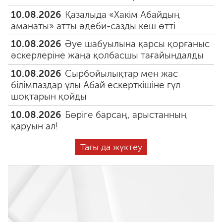
10.08.2026
Қазалыда «Хакім Абайдың
аманаты» атты әдеби-сазды кеш өтті
10.08.2026
Әуе шабуылына қарсы қорғаныс
әскерлеріне жаңа қолбасшы тағайындалды
10.08.2026
Сырбойылықтар мен жас
білімпаздар ұлы Абай ескерткішіне гүл
шоқтарын қойды
10.08.2026
Бөріге барсаң, арыстанның
қаруын ал!
Тағы да жүктеу