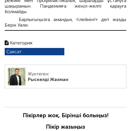
режимі мен профилактикалық шараларды ұстануға
шақырамын. Пандемияға жеңіл-желпі қарауға
болмайды.
Барлығыңызға амандық тілеймін!» деп жазды
Берік Уәли.
Категория:
Саясат
Жүктеген:
Рыскелді Жахман
Пікірлер жоқ. Бірінші болыңыз!
Пікір жазыңыз