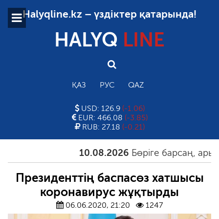
Halyqline.kz – үздіктер қатарында!
HALYQ
LINE
ҚАЗ
РУС
QAZ
USD: 126.9
(-1.06)
EUR: 466.08
(-3.85)
RUB: 27.18
(-0.21)
10.08.2026
Бөріге барсаң, арыстан
Президенттің баспасөз хатшысы
коронавирус жұқтырды
06.06.2020, 21:20
1247