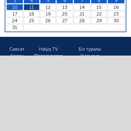
3
4
5
6
7
8
9
10
11
12
13
14
15
16
17
18
19
20
21
22
23
24
25
26
27
28
29
30
31
Саясат
Halyq TV
Біз туралы
Қоғам
Фотогалерея
Жарнама
Спорт
Бізбен байланыс
Соңғы жаңалықтарды оқығыңыз келсе, электронды
поштаңызды қалдырыңыз!
Ⓒ 2026. Барлық авторлық құқық қорғалған!