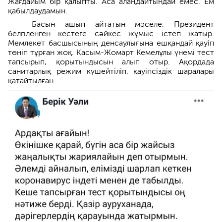
Жағдайым бір қалыпты. Аса алаңдайтындай емес. Ем
қабылдаудамын.
Басын ашып айтатын мәселе, Президент
белгіленген кестеге сәйкес жұмыс істеп жатыр.
Мемлекет басшысының денсаулығына ешқандай қауіп
төніп тұрған жоқ. Қасым-Жомарт Кемелұлы үнемі тест
тапсырып, қорытындысын алып отыр. Ақордада
санитарлық режим күшейтіліп, қауіпсіздік шаралары
қатайтылған.