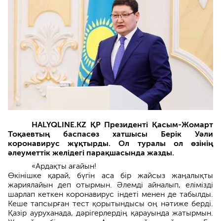
HALYQLINE.KZ ҚР Президенті Қасым-Жомарт
Тоқаевтың баспасөз хатшысы Берік Уәли
коронавирус жұқтырды. Ол туралы ол өзінің
әлеуметтік желідегі парақшасында жазды.
«Ардақты ағайын!
Өкінішке қарай, бүгін аса бір жайсыз жаңалықты
жариялайын деп отырмын. Әлемді айналып, елімізді
шарлап кеткен коронавирус індеті менен де табылды.
Кеше тапсырған тест қорытындысы оң нәтиже берді.
Қазір ауруханада, дәрігерлердің қарауында жатырмын.