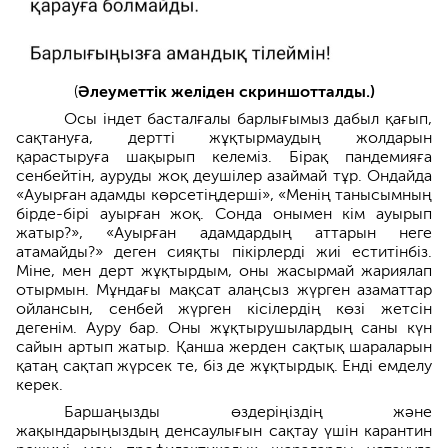
(
Әлеуметтік желіден скриншотталды.)
Осы індет басталғалы барлығымыз дабыл қағып,
сақтануға, дертті жұқтырмаудың жолдарын
қарастыруға шақырып келеміз. Бірақ пандемияға
сенбейтін, ауруды жоқ деушілер азаймай тұр. Ондайда
«Ауырған адамды көрсетіңдерші», «Менің танысымның
бірде-бірі ауырған жоқ. Сонда онымен кім ауырып
жатыр?», «Ауырған адамдардың аттарын неге
атамайды?» деген сияқты пікірлерді жиі еститінбіз.
Міне, мен дерт жұқтырдым, оны жасырмай жариялап
отырмын. Мұндағы мақсат алаңсыз жүрген азаматтар
ойлансын, сенбей жүрген кісілердің көзі жетсін
дегенім. Ауру бар. Оны жұқтырушылардың саны күн
сайын артып жатыр. Қанша жерден сақтық шараларын
қатаң сақтап жүрсек те, біз де жұқтырдық. Енді емделу
керек.
Баршаңызды өздеріңіздің және
жақындарыңыздың денсаулығын сақтау үшін карантин