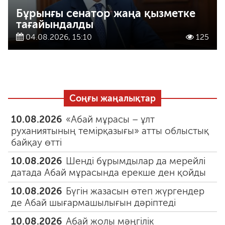
Бұрынғы сенатор жаңа қызметке
тағайындалды
04.08.2026, 15:10
125
Соңғы жаңалықтар
10.08.2026
«Абай мұрасы – ұлт
руханиятының темірқазығы» атты облыстық
байқау өтті
10.08.2026
Шенді бұрымдылар да мерейлі
датада Абай мұрасында ерекше ден қойды
10.08.2026
Бүгін жазасын өтеп жүргендер
де Абай шығармашылығын дәріптеді
10.08.2026
Абай жолы мәңгілік