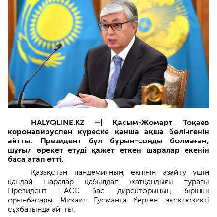
HALYQLINE.KZ –|
Қасым-Жомарт Тоқаев
коронавируспен күреске қанша ақша бөлінгенін
айтты. Президент бұл бұрын-соңды болмаған,
шұғыл әрекет етуді қажет еткен шаралар екенін
баса атап өтті.
Қазақстан пандемияның екпінін азайту үшін
қандай шаралар қабылдап жатқандығы туралы
Президент ТАСС бас директорының бірінші
орынбасары Михаил Гусманға берген эксклюзивті
сұхбатында айтты.