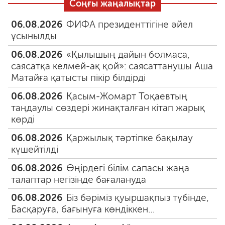
Соңғы жаңалықтар
06.08.2026
ФИФА президенттігіне әйел
ұсынылды
06.08.2026
«Қылышың дайын болмаса,
саясатқа келмей-ақ қой»: саясаттанушы Аша
Матайға қатысты пікір білдірді
06.08.2026
Қасым-Жомарт Тоқаевтың
таңдаулы сөздері жинақталған кітап жарық
көрді
06.08.2026
Қаржылық тәртіпке бақылау
күшейтілді
06.08.2026
Өңірдегі білім сапасы жаңа
талаптар негізінде бағалануда
06.08.2026
Біз бәріміз қуыршақпыз түбінде,
Басқаруға, бағынуға көндіккен…