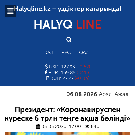
Halyqline.kz – үздіктер қатарында!
HALYQ
LINE
ҚАЗ
РУС
QAZ
USD: 127.93
(-0.57)
EUR: 469.85
(-2.13)
RUB: 27.27
(-0.03)
06.08.2026
Арал. Ажал. Айға
Президент: «Коронавируспен
күреске 6 трлн теңге ақша бөлінді»
05.05.2020, 17:00
640