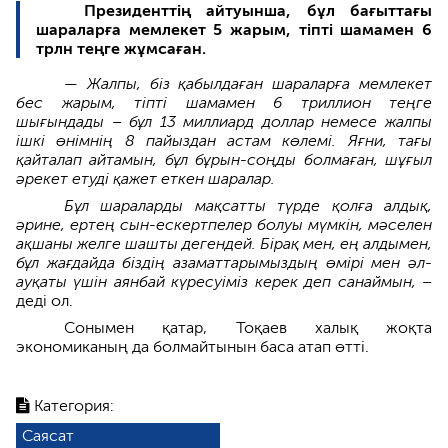
Президенттің айтуынша, бұл бағыттағы
шараларға мемлекет 5 жарым, тіпті шамамен 6
трлн теңге жұмсаған.
—
Жалпы, біз қабылдаған шараларға мемлекет
бес жарым, тіпті шамамен 6 триллион теңге
шығындады – бұл 13 миллиард доллар немесе жалпы
ішкі өнімнің 8 пайыздан астам көлемі. Яғни, тағы
қайталап айтамын, бұл бұрын-соңды болмаған, шұғыл
әрекет етуді қажет еткен шаралар.
Бұл шараларды мақсатты түрде қолға алдық,
әрине, ертең сын-ескертпелер болуы мүмкін, мәселен
ақшаны желге шашты дегендей. Бірақ мен, ең алдымен,
бұл жағдайда біздің азаматтарымыздың өмірі мен әл-
ауқаты үшін аянбай күресуіміз керек деп санаймын,
–
деді ол.
Сонымен қатар, Тоқаев халық жоқта
экономиканың да болмайтынын баса атап өтті.
Категория:
Саясат