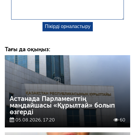
Тағы да оқыңыз:
Астанада Парламенттің
маңдайшасы «Құрылтай» болып
өзгерді
05.08.2026, 17:20
60