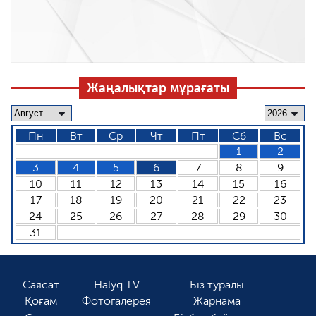
Жаңалықтар мұрағаты
Пн
Вт
Ср
Чт
Пт
Сб
Вс
1
2
3
4
5
6
7
8
9
10
11
12
13
14
15
16
17
18
19
20
21
22
23
24
25
26
27
28
29
30
31
Саясат
Halyq TV
Біз туралы
Қоғам
Фотогалерея
Жарнама