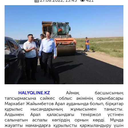
27.08.2022, 15:45
421
HALYQLINE.KZ
Аймақ басшысының
тапсырмасына сәйкес облыс әкімінің орынбасары
Мархабат Жайымбетов Арал ауданында болып, бірқатар
құрылыс нысандарының жұмысымен танысты.
Алдымен Арал қаласындағы теміржол үстінен
салынатын аспалы көпірдің орнын көрді. Мұнда
жауапты мамандарға құрылысты қаржыландыру үшін