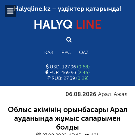
Halyqline.kz – үздіктер қатарында!
HALYQ
LINE
ҚАЗ
РУС
QAZ
USD: 127.96
(0.68)
EUR: 469.93
(2.45)
RUB: 27.39
(0.29)
06.08.2026
Арал. Ажал. Айғақ
Облыс әкімінің орынбасары Арал
ауданында жұмыс сапарымен
болды