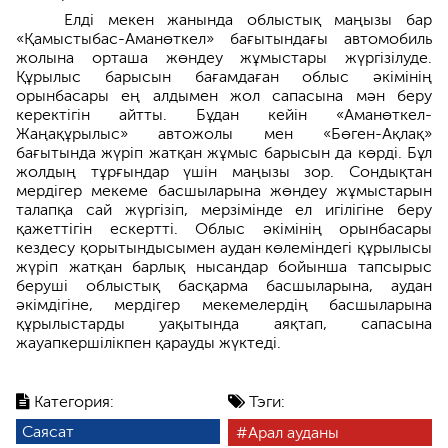
Елді мекен жанында облыстық маңызы бар
«Қамыстыбас-Аманөткел» бағытындағы автомобиль
жолына орташа жөндеу жұмыстары жүргізілуде.
Құрылыс барысын бағамдаған облыс әкімінің
орынбасары ең алдымен жол сапасына мән беру
керектігін айтты. Бұдан кейін «Аманөткел-
Жаңақұрылыс» автожолы мен «Бөген-Ақлақ»
бағытында жүріп жатқан жұмыс барысын да көрді. Бұл
жолдың тұрғындар үшін маңызы зор. Сондықтан
мердігер мекеме басшыларына жөндеу жұмыстарын
талапқа сай жүргізіп, мерзімінде ел игілігіне беру
қажеттігін ескертті. Облыс әкімінің орынбасары
кездесу қорытындысымен аудан көлеміндегі құрылысы
жүріп жатқан барлық нысандар бойынша тапсырыс
беруші облыстық басқарма басшыларына, аудан
әкімдігіне, мердігер мекемелердің басшыларына
құрылыстарды уақытында аяқтап, сапасына
жауапкершілікпен қарауды жүктеді.
Категория:
Тэги:
Саясат
Арал ауданы