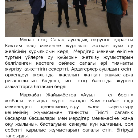
Мұнан соң Сапақ ауылдық округіне қарасты
Көктем елді мекеніне жүргізіліп жатқан ауыз су
желісінің құрылысын көрді. Мердігер мекеме өкіліне
тұрғын үйлерге су құбырын жеткізу жұмыстарын
белгіленген кестеге сәйкес сапалы әрі тиянақты
жүргізу қажеттігін ескертті. Ардагерлер ауылдың өсіп-
өркендеуі жолында жасалып жатқан жұмыстарға
ризашылығын білдіріп, игі істің басында жүрген
азаматтарға батасын берді.
Мархабат Жайымбетов «Ауыл — ел бесігі»
жобасы аясында жүріп жатқан Қамыстыбас елді
мекеніндегі денешынықтыру және сауықтыру
кешенінің жұмысымен танысты. Тиісті салалық
басқарма басшылары мен мердігер мекемесіне жаңа
оқу жылының басталуына санаулы күн қалғанын, сол
себепті құрылыс жұмыстарын сапалы етіп, бітіруді
тапсырды.