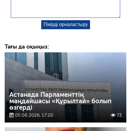
Тағы да оқыңыз:
Астанада Парламенттің
маңдайшасы «Құрылтай» болып
өзгерді
05.08.2026, 17:20
73