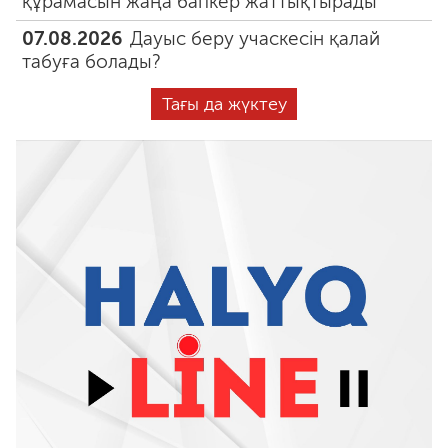
құрамасын жаңа бапкер жаттықтырады
07.08.2026
Дауыс беру учаскесін қалай
табуға болады?
Тағы да жүктеу