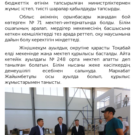
бюджеттік өтінім тапсырылған министрліктермен
жұмыс істеп, тиісті шаралар қабылдауды тапсырды.
Облыс әкімінің орынбасары жаңадан бой
көтерген №71 мектеп-интернатында болды. Білім
ошағының аралап, мердігер мекемесінің басшысына
кеткен кемшіліктерді тез арада реттеп, оқу маусымына
дайын болу керектігін міндеттеді.
Жіңішкеқұм ауылдық округіне қарасты Тоқабай
елді мекенінде жаңа мектеп құрылысы басталды. Айта
кетейік ауылдағы №248 орта мектеп апатты деп
танылған болатын. Білім нысаны жеке кәсіпкердің
демеушілігі есебінен салынуда. Мархабат
Жайымбетұлы осы ауылда болып, құрылыс
жұмыстарымен танысты.