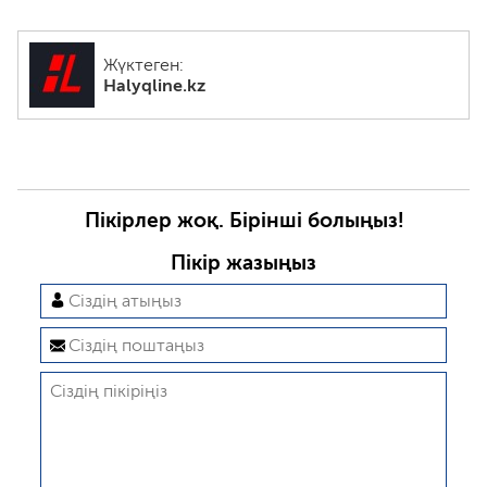
Жүктеген:
Halyqline.kz
Пікірлер жоқ. Бірінші болыңыз!
Пікір жазыңыз