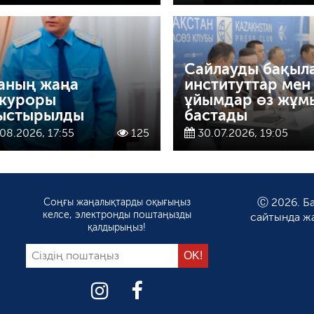
Сайлауды бақыл
аның жаңа
институттар мен
куроры
ұйымдар өз жұм
ыстырылды
бастады
08.2026, 17:55
125
30.07.2026, 19:05
Соңғы жаңалықтарды оқығыңыз
Ⓒ 2026. Ба
келсе, электронды поштаңызды
сайтында ж
қалдырыңыз!