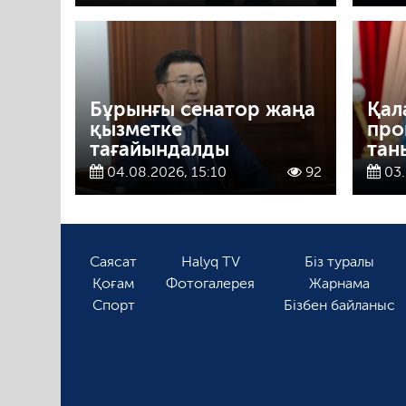
Бұрынғы сенатор жаңа
Қал
қызметке
про
тағайындалды
тан
04.08.2026, 15:10
92
03.
Саясат
Halyq TV
Біз туралы
Қоғам
Фотогалерея
Жарнама
Спорт
Бізбен байланыс