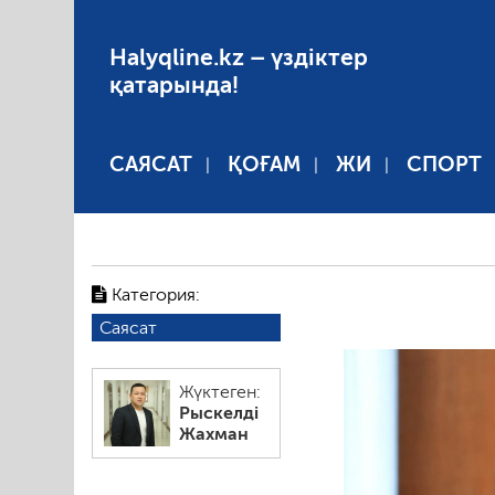
Halyqline.kz – үздіктер
қатарында!
САЯСАТ
ҚОҒАМ
ЖИ
СПОРТ
Категория:
Саясат
Жүктеген:
Рыскелді
Жахман