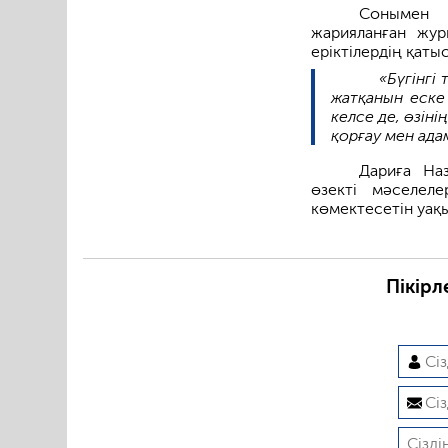
Сонымен қ
жарияланған жур
еріктілердің қаты
«Бүгінгі
жатқанын еске
келсе де, өзін
қорғау мен ада
Дариға Наз
өзекті мәселеле
көмектесетін уақы
Пікірл