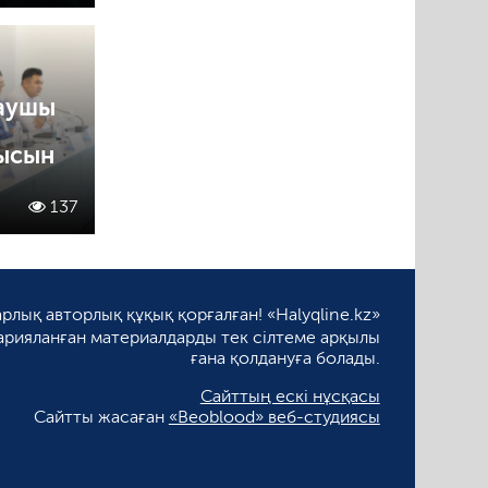
аушы
ысын
137
рлық авторлық құқық қорғалған! «Halyqline.kz»
арияланған материалдарды тек сілтеме арқылы
ғана қолдануға болады.
Сайттың ескі нұсқасы
Сайтты жасаған
«Beoblood» веб-студиясы