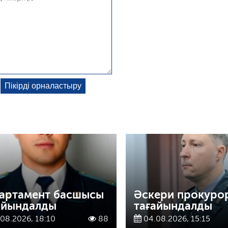
артамент басшысы
Әскери прокуро
айындалды
тағайындалды
08.2026, 18:10
88
04.08.2026, 15:15