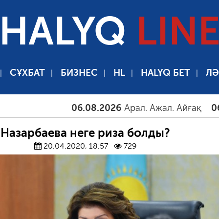
HALYQ
LIN
СҰХБАТ
БИЗНЕС
HL
HALYQ БЕТ
ЛӘ
06.08.2026
Арал. Ажал. Айғақ
06.08.2
Назарбаева неге риза болды?
20.04.2020, 18:57
729