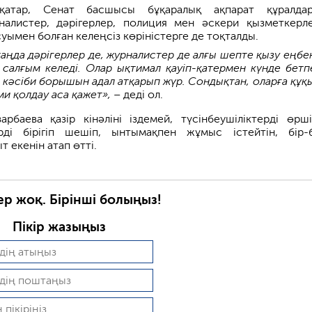
атар, Сенат басшысы бұқаралық ақпарат құралдар
налистер, дәрігерлер, полиция мен әскери қызметкерле
суымен болған келеңсіз көріністерге де тоқталды.
 таңда дәрігерлер де, журналистер де алғы шепте қызу еңбек
 салғым келеді. Олар ықтимал қауіп-қатермен күнде бетп
ің кәсіби борышын адал атқарып жүр. Сондықтан, оларға құқ
ми қолдау аса қажет»,
– деді ол.
арбаева қазір кінәліні іздемей, түсінбеушіліктерді өрші
рді бірігіп шешіп, ынтымақпен жұмыс істейтін, бір-б
т екенін атап өтті.
ер жоқ. Бірінші болыңыз!
Пікір жазыңыз