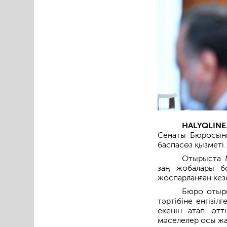
HALYQLINE
Сенаты Бюросыны
баспасөз қызметі.
Отырыста М
заң жобалары бо
жоспарланған кезе
Бюро отыры
тәртібіне енгізі
екенін атап өтт
мәселелер осы жаң