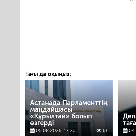
Тағы да оқыңыз:
Астанада Парламенттің
маңдайшасы
«Құрылтай» болып
Деп
өзгерді
тағ
05.08.2026, 17:20
61
04.