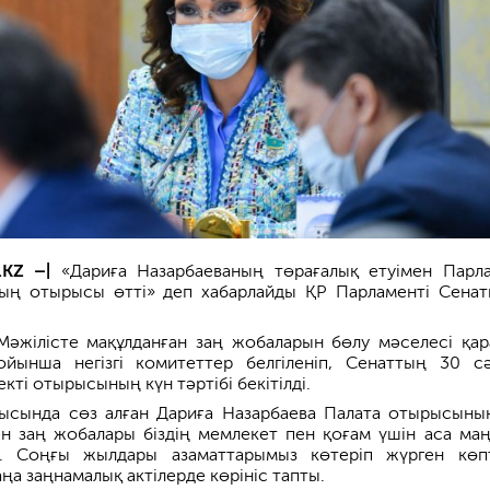
.KZ –|
«Дариға Назарбаеваның төрағалық етуімен Парл
ң отырысы өтті» деп хабарлайды ҚР Парламенті Сена
әжілісте мақұлданған заң жобаларын бөлу мәселесі қар
йынша негізгі комитеттер белгіленіп, Сенаттың 30 сә
кті отырысының күн тәртібі бекітілді.
сында сөз алған Дариға Назарбаева Палата отырысыны
лген заң жобалары біздің мемлекет пен қоғам үшін аса ма
і. Соңғы жылдары азаматтарымыз көтеріп жүрген көп
а заңнамалық актілерде көрініс тапты.