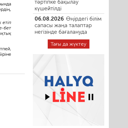
тәртіпке бақылау
ында
күшейтілді
рдің,
06.08.2026
Өңірдегі білім
 етіп
сапасы жаңа талаптар
е-бет
негізінде бағалануда
ықтық
Тағы да жүктеу
тпей,
іріне