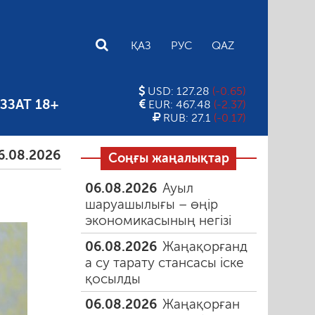
E
ҚАЗ
РУС
QAZ
USD: 127.28
(-0.65)
ЗЗАТ 18+
EUR: 467.48
(-2.37)
RUB: 27.1
(-0.17)
026
Тамыздағы таңғы түтін
06.08.2026
Құмарлық
Соңғы жаңалықтар
06.08.2026
Ауыл
шаруашылығы – өңір
экономикасының негізі
06.08.2026
Жаңақорғанд
а су тарату стансасы іске
қосылды
06.08.2026
Жаңақорған