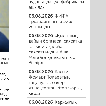
ауданында құс фабрикасы
ашылды
06.08.2026
ФИФА
президенттігіне әйел
ұсынылды
06.08.2026
«Қылышың
дайын болмаса, саясатқа
келмей-ақ қой»:
саясаттанушы Аша
Матайға қатысты пікір
амент
білдірді
тының
06.08.2026
Қасым-
алды,
Жомарт Тоқаевтың
уірге
таңдаулы сөздері
жинақталған кітап жарық
ң күн
көрді
ңызды
теген
06.08.2026
Қаржылық