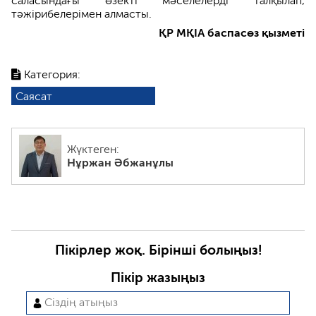
саласындағы өзекті мәселелерді талқылап,
тәжірибелерімен алмасты.
ҚР МҚІА баспасөз қызметі
Категория:
Саясат
Жүктеген:
Нұржан Әбжанұлы
Пікірлер жоқ. Бірінші болыңыз!
Пікір жазыңыз