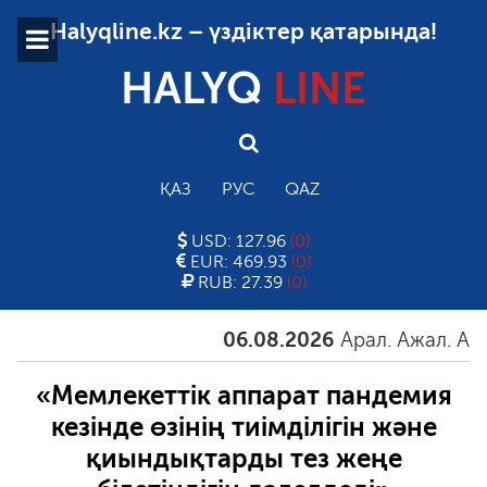
Halyqline.kz – үздіктер қатарында!
HALYQ
LINE
ҚАЗ
РУС
QAZ
USD: 127.96
(0)
EUR: 469.93
(0)
RUB: 27.39
(0)
06.08.2026
Арал. Ажал. Айғақ
«Мемлекеттік аппарат пандемия
кезінде өзінің тиімділігін және
қиындықтарды тез жеңе