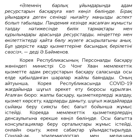
«Әлемнің барлық ұйымдарында адам
ресурстарын басқаруға көп көңіл бөлінуде. Бірақ
ұйымдарға деген сенімді нығайту маңызды аспект
болып табылады. Пандемия кезінде жасалған жұмысты
талдау нәтижесінде билік тармақтары мен
құрылымдары арасында ресурстарды, міндеттер мен
өкілеттіктерді қайта бөлу жүзеге асырылатыны анық.
Бұл үдерісте кадр қызметтеріне басымдық берілетіні
сөзсіз
», — деді Ә.Бәйменов.
Корея Республикасының Персоналды басқару
жөніндегі министрі Со Чонг Хван мемлекеттік
қызметте адам ресурстарын басқару саласында осы
елде қабылданған шаралар жайлы баяндады. Оның
айтуынша, Корея Республикасында COVID-19
жағдайында шұғыл әрекет ету бюросы құрылған.
Аталған бюро: жалпы басқару, қызметкерлерді жалдау,
қызмет көрсету, кадрларды дамыту, шұғыл жағдайларда
сыйақы беру сияқты бес бағыт бойынша жұмыс
істейді. Кореяда мемлекеттік қызметкерлердің
денсаулығына ерекше көңіл бөлінуде. Осы бағытта
консультациялар беру орталықтары жұмыс істейді,
онлайн оқыту, жеке сабақтар ұйымдастырылуда.
Сондай-ақ, эпидемиологтар мен медицина