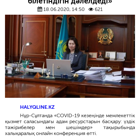
білетіндігін дәлелдеді»
18.06.2020, 14:50
621
HALYQLINE.KZ
Нұр-Сұлтанда «COVID-19 кезеңінде мемлекеттік
қызмет саласындағы адам ресурстарын басқару: үздік
тәжірибелер мен шешімдер» тақырыбында
халықаралық онлайн конференция өтті.