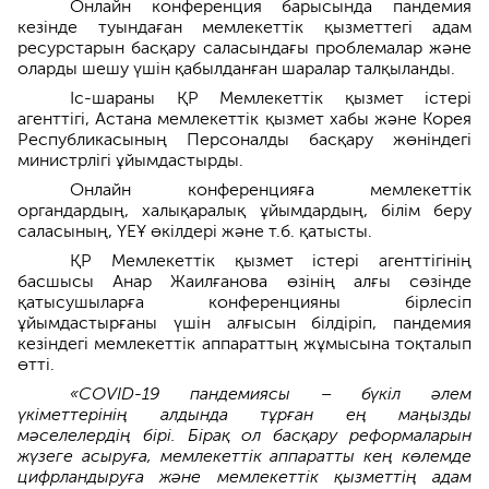
Онлайн конференция барысында пандемия
кезінде туындаған мемлекеттік қызметтегі адам
ресурстарын басқару саласындағы проблемалар және
оларды шешу үшін қабылданған шаралар талқыланды.
Іс-шараны ҚР Мемлекеттік қызмет істері
агенттігі, Астана мемлекеттік қызмет хабы және Корея
Республикасының Персоналды басқару жөніндегі
министрлігі ұйымдастырды.
Онлайн конференцияға мемлекеттік
органдардың, халықаралық ұйымдардың, білім беру
саласының, ҮЕҰ өкілдері және т.б. қатысты.
ҚР Мемлекеттік қызмет істері агенттігінің
басшысы Анар Жаилғанова өзінің алғы сөзінде
қатысушыларға конференцияны бірлесіп
ұйымдастырғаны үшін алғысын білдіріп, пандемия
кезіндегі мемлекеттік аппараттың жұмысына тоқталып
өтті.
«COVID-19 пандемиясы – бүкіл әлем
үкіметтерінің алдында тұрған ең маңызды
мәселелердің бірі. Бірақ ол басқару реформаларын
жүзеге асыруға, мемлекеттік аппаратты кең көлемде
цифрландыруға және мемлекеттік қызметтің адам