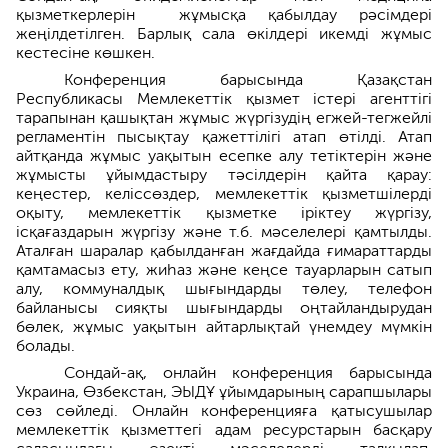
қызметкерлерін жұмысқа қабылдау рәсімдері
жеңілдетілген. Барлық сала өкілдері икемді жұмыс
кестесіне көшкен.
Конференция барысында Қазақстан
Республикасы Мемлекеттік қызмет істері агенттігі
тарапынан қашықтан жұмыс жүргізудің егжей-тегжейлі
регламентін пысықтау қажеттілігі атап өтілді. Атап
айтқанда жұмыс уақытын есепке алу тетіктерін және
жұмысты ұйымдастыру тәсілдерін қайта қарау:
кеңестер, келіссөздер, мемлекеттік қызметшілерді
оқыту, мемлекеттік қызметке іріктеу жүргізу,
ісқағаздарын жүргізу және т.б. мәселелері қамтылды.
Аталған шаралар қабылданған жағдайда ғимараттарды
қамтамасыз ету, жиһаз және кеңсе тауарларын сатып
алу, коммуналдық шығындарды төлеу, телефон
байланысы сияқты шығындарды оңтайландырудан
бөлек, жұмыс уақытын айтарлықтай үнемдеу мүмкін
болады.
Сондай-ақ, онлайн конференция барысында
Украина, Өзбекстан, ЭЫДҰ ұйымдарының сарапшылары
сөз сөйледі. Онлайн конференцияға қатысушылар
мемлекеттік қызметтегі адам ресурстарын басқару