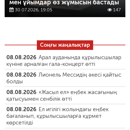
мен ұйымдар өз жұмысын бастады
30.07.2026, 19:05
147
Соңғы жаңалықтар
08.08.2026
Арал ауданында құрылысшылар
күніне арналған гала-концерт өтті
08.08.2026
Лионель Мессидің әкесі қайтыс
болды
08.08.2026
«Жасыл ел» еңбек жасағының
қатысуымен сенбілік өтті
08.08.2026
Ел игілігі жолындағы еңбек
бағаланып, құрылысшыларға құрмет
көрсетілді