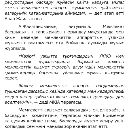
ресурстарын басқару жүйесін қайта қарауға ықпал
ететін мемлекеттік аппарат жұмысының қайтымсыз
өзгеруінің катализаторына айналды»,
— деп атап өтті
Анар Жаилғанова.
А.Жаилғанованың айтуынша, Мемлекет
басшысының тапсырмасын орындау мақсатында осы
қиын кезеңде мемлекеттік аппараттың үздіксіз
жұмысын қамтамасыз ету бойынша ауқымды жұмыс
жүргізілді.
«Қазіргі уақытта тұрғындардың ХҚКО мен
мемлекеттік құрылымдарға бармай-ақ, қажетті
мемлекеттік қызмет түрлерін алуы үшін мемлекеттік
қызметкерлер барынша үйлесімді жұмыс істеулері
керек.
Жалпы, мемлекеттік аппарат пандемиядан
туындаған дағдарыс кезінде қатерлер мен кедергілерді
жедел шешу қабілетін және тиімділігін дәлелдеді деп
есептеймін»
, — деді МҚІА төрағасы.
Мемлекеттік қызмет саласындағы өңірлік хабтың
басқарушы комитетінің төрағасы Әлихан Бәйменов
пандемия кезінде тиімді басқаруды жүзеге асыру үшін
қоғамдық сенімнің маңызы зор екенін атап өтті.