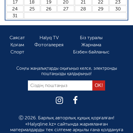
17
18
19
20
21
22
23
24
25
26
27
28
29
30
31
Саясат
Halyq TV
Біз туралы
Қоғам
Фотогалерея
Жарнама
Спорт
Бізбен байланыс
Соңғы жаңалықтарды оқығыңыз келсе, электронды
поштаңызды қалдырыңыз!
Ⓒ 2026. Барлық авторлық құқық қорғалған!
«Halyqline.kz» сайтында жарияланған
материалдарды тек сілтеме арқылы ғана қолдануға