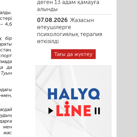
деген 13 адам қамауға
алынды
алды.
тері
07.08.2026
Жазасын
– 4,6
өтеушілерге
психологиялық терапия
ң бір
өткізілді
араты
стан,
Тағы да жүктеу
спорт
пиада
қа да
 Туын
ндағы
нмен,
ағдай
аудың
дарға
р мен
ы жас