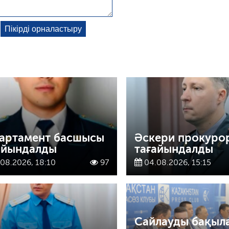
артамент басшысы
Әскери прокуро
айындалды
тағайындалды
08.2026, 18:10
97
04.08.2026, 15:15
Сайлауды бақыл