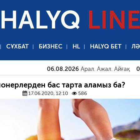
HALYQ
LIN
СҰХБАТ
БИЗНЕС
HL
HALYQ БЕТ
ЛӘ
06.08.2026
Арал. Ажал. Айғақ
06.08.2
ионерлерден бас тарта аламыз ба?
17.06.2020, 12:10
586