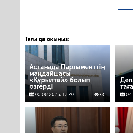
Тағы да оқыңыз:
Астанада Парламенттің
маңдайшасы
«Құрылтай» болып
Деп
өзгерді
тағ
05.08.2026, 17:20
66
04.