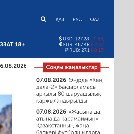
E
ҚАЗ
РУС
QAZ
USD: 127.28
(-0.65)
ЗЗАТ 18+
EUR: 467.48
(-2.37)
RUB: 27.1
(-0.17)
026
Тамыздағы таңғы түтін
06.08.2026
Құмарлық
Соңғы жаңалықтар
07.08.2026
Өңірде «Кең
дала-2» бағдарламасы
арқылы 80 шаруашылық
қаржыландырылды
07.08.2026
«Жасына да,
атына да қарамаймын»:
Қазақстанның жаңа
бапкері футболшыларға