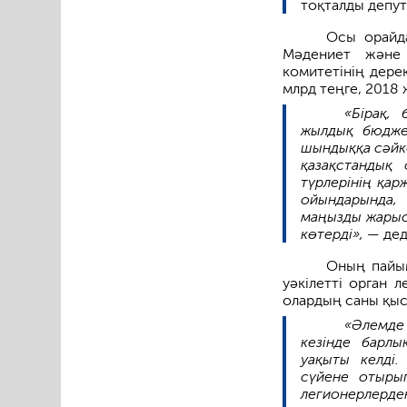
тоқталды депут
Осы орайд
Мәдениет және 
комитетінің дере
млрд теңге, 2018 
«Бірақ,
жылдық бюджет
шындыққа сәйк
қазақстандық
түрлерінің қа
ойындарында,
маңызды жарыст
көтерді»,
— дед
Оның пайы
уәкілетті орган 
олардың саны қы
«Әлемде
кезінде барл
уақыты келді.
сүйене отырып
легионерлерд