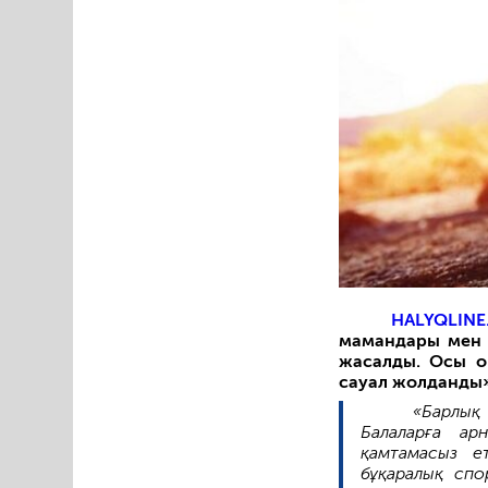
HALYQLINE
мамандары мен 
жасалды. Осы о
сауал жолданды
«Барлық
Балаларға ар
қамтамасыз е
бұқаралық спо