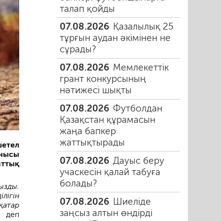
талап қойды
07.08.2026
Қазалылық 25
тұрғын аудан әкімінен не
сұрады?
07.08.2026
Мемлекеттік
грант конкурсының
нәтижесі шықты
07.08.2026
Футболдан
Қазақстан құрамасын
жаңа бапкер
жаттықтырады
етел
ынысы
07.08.2026
Дауыс беру
аттық
учаскесін қалай табуға
болады?
ызды.
лігін
07.08.2026
Шиеліде
қатар
заңсыз алтын өндірді
 деп