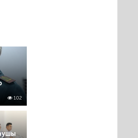
р
102
аушы