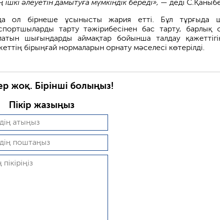
ішкі әлеуетін дамытуға мүмкіндік береді», —
деді С.Қаныб
а ол бірнеше ұсынысты жария етті. Бұл тұрғыда 
портшыларды тарту тәжірибесінен бас тарту, барлық 
латын шығындарды аймақтар бойынша талдау қажеттігі
еттің бірыңғай нормаларын орнату мәселесі көтерілді.
ер жоқ. Бірінші болыңыз!
Пікір жазыңыз