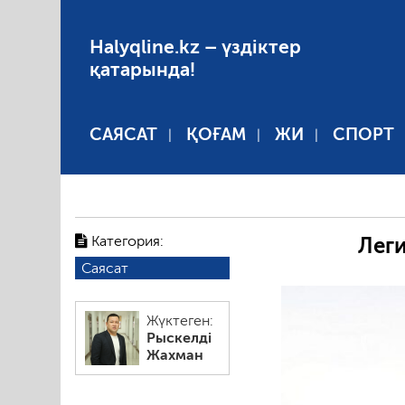
Halyqline.kz – үздіктер
қатарында!
САЯСАТ
ҚОҒАМ
ЖИ
СПОРТ
Категория:
Лег
Саясат
Жүктеген:
Рыскелді
Жахман