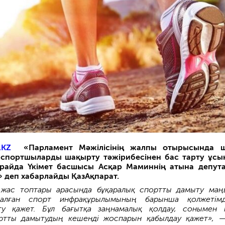
.KZ
«Парламент Мәжілісінің жалпы отырысында ш
спортшыларды шақырту тәжірибесінен бас тарту ұс
райда Үкімет басшысы Асқар Маминнің атына депут
» деп хабарлайды
ҚазАқпарат.
 жас топтары арасында бұқаралық спортты дамыту маң
налған спорт инфрақұрылымының барынша қолжетімді
ту қажет. Бұл бағытқа заңнамалық қолдау, сонымен 
ртты дамытудың кешенді жоспарын қабылдау қажет»,
—