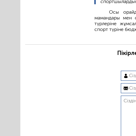
спортшылардың 
Осы орайд
мамандары мен с
түрлеріне жұмса
спорт түріне бюдж
Пікірл