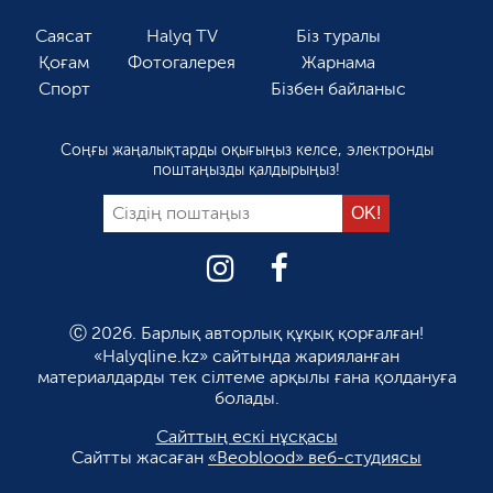
Саясат
Halyq TV
Біз туралы
Қоғам
Фотогалерея
Жарнама
Спорт
Бізбен байланыс
Соңғы жаңалықтарды оқығыңыз келсе, электронды
поштаңызды қалдырыңыз!
Ⓒ 2026. Барлық авторлық құқық қорғалған!
«Halyqline.kz» сайтында жарияланған
материалдарды тек сілтеме арқылы ғана қолдануға
болады.
Сайттың ескі нұсқасы
Сайтты жасаған
«Beoblood» веб-студиясы