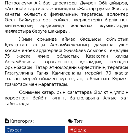
Петролеум» АҚ бас директоры Дәурен Әбілқайыров,
«Amanat» партиясы жанындағы «Жастар рухы» Жастар
қанаты облыстық филиалының төрағасы, волонтер
Әсет Баймұрза сөз сөйлеп, жерлестерін бірлік пен
ынтымақтың арқасында жасампаз жұмыстарды
жалғастыра беруге шақырды.
Жиын соңында аймақ басшысы облыстық
Қазақстан халқы Ассамблеясының дамуына үлес
қосқан еңбек ардагерлері Жұмабаев Асылбек Теңелұлы
75 жасқа және облыстық Қазақстан халқы
Ассамблеясы төрағасының қоғамдық негіздегі
орынбасары, Татар этномәдени бірлестігінің төрағасы
Гизатулллина Галия Камилевнаны мерейлі 70 жасқа
толған мерейтойымен құттықтап, облыстың Құрмет
грамотасымен марапаттады.
Сонымен қатар, сын сағаттарда бірліктің үлгісін
көрсеткен бейбіт күннің батырларына Алғыс хат
табыстады.
Категория:
Тэги:
Саясат
бірлік