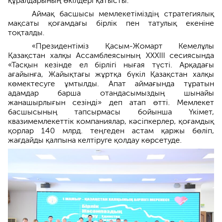
құралдарының өкілдері қатысты.
Аймақ басшысы мемлекетіміздің стратегиялық
мақсаты қоғамдағы бірлік пен татулық екеніне
тоқталды.
«Президентіміз Қасым-Жомарт Кемелұлы
Қазақстан халқы Ассамблеясының ХХХІІІ сесиясында
«Тасқын кезінде ел бірлігі нығая түсті. Арқадағы
ағайынға, Жайықтағы жұртқа бүкіл Қазақстан халқы
көмектесуге ұмтылды. Апат аймағында тұратын
адамдар барша отандасымыздың шынайы
жанашырлығын сезінді» деп атап өтті. Мемлекет
басшысының тапсырмасы бойынша Үкімет,
квазимемлекеттік компаниялар, кәсіпкерлер, қоғамдық
қорлар 140 млрд. теңгеден астам қаржы бөліп,
жағдайды қалпына келтіруге қолдау көрсетуде.