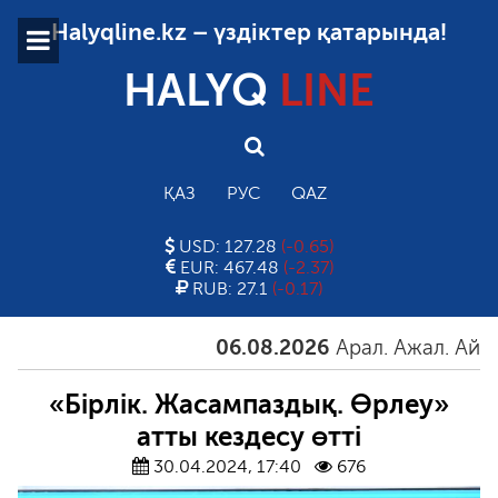
Halyqline.kz – үздіктер қатарында!
HALYQ
LINE
ҚАЗ
РУС
QAZ
USD: 127.28
(-0.65)
EUR: 467.48
(-2.37)
RUB: 27.1
(-0.17)
06.08.2026
Арал. Ажал. Айғақ
«Бірлік. Жасампаздық. Өрлеу»
атты кездесу өтті
30.04.2024, 17:40
676