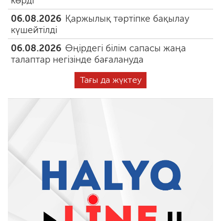
көрді
06.08.2026
Қаржылық тәртіпке бақылау
күшейтілді
06.08.2026
Өңірдегі білім сапасы жаңа
талаптар негізінде бағалануда
Тағы да жүктеу