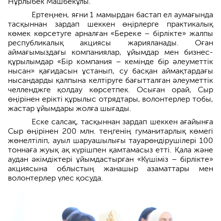
Нұрлыбек Машбекұлы.
Ертеңнен, яғни 1 мамырдан бастап ел аумағында
тасқыннан зардап шеккен өңірлерге практикалық
көмек көрсетуге арналған «Береке – бірлікте» жалпы
республикалық акциясы жарияланады. Оған
аймағымыздағы компаниялар, ұйымдар мен бизнес-
құрылымдар «Бір компания – кемінде бір әлеуметтік
нысан» қағидасын ұстанып, су басқан аймақтардағы
нысандарды қалпына келтіруге бағытталған әлеуметтік
челленджге қолдау көрсетпек. Осыған орай, Сыр
өңірінен ерікті құрылыс отрядтары, волонтерлер тобы,
жастар ұйымдары жолға шығады.
Еске салсақ, тасқыннан зардап шеккен ағайынға
Сыр өңірінен 200 млн. теңгенің гуманитарлық көмегі
жөнелтіліп, ауыл шаруашылығы тауарөндірушілері 100
тоннаға жуық ақ күрішпен қамтамасыз етті. Қала және
аудан әкімдіктері ұйымдастырған «Күшіміз – бірлікте»
акциясына облыстың жанашыр азаматтары мен
волонтерлер үлес қосуда.