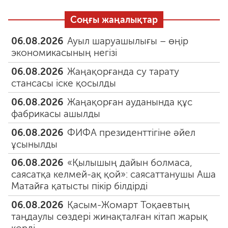
Соңғы жаңалықтар
06.08.2026
Ауыл шаруашылығы – өңір
экономикасының негізі
06.08.2026
Жаңақорғанда су тарату
стансасы іске қосылды
06.08.2026
Жаңақорған ауданында құс
фабрикасы ашылды
06.08.2026
ФИФА президенттігіне әйел
ұсынылды
06.08.2026
«Қылышың дайын болмаса,
саясатқа келмей-ақ қой»: саясаттанушы Аша
Матайға қатысты пікір білдірді
06.08.2026
Қасым-Жомарт Тоқаевтың
таңдаулы сөздері жинақталған кітап жарық