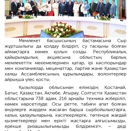
Мемлекет басшысының бастамасына Сыр
жұртшылығы да қолдау білдіріп, су тасқыны болған
аймақтарға көмек қолын созды. Республикалық
қайырымдылық акциясына облыстың барлық
мемлекеттік мекемелерімен қатар, ірі кәсіпорындар
мен компаниялар, меценаттар, партия және Қазақстан
халқы Ассамблеясының құрылымдары, волонтерлер
айрықша үлес қосты.
Қызылорда облысынан еліміздің Қостанай,
Батыс Қазақстан, Ақтөбе, Атырау, Солтүстік Қазақстан
облыстарына 738 адам, 216 арнайы техника жіберіліп,
көмек көрсетілуде. Осы ретте, табиғи апат болған
өңірлерге жәрдем жасаған барша сырбойылықтарға,
халық қалаулыларына, кәсіпкерлерге, төтенше жағдай
қызметкерлері мен ерікті жастарға алғысымызды,
ерекше ризашылығымызды білдіреміз!», – деді