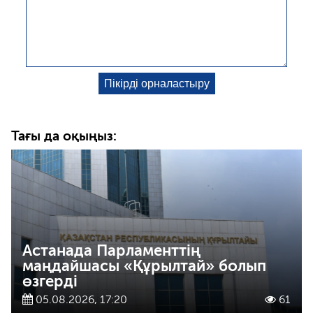
Тағы да оқыңыз:
Астанада Парламенттің
маңдайшасы «Құрылтай» болып
өзгерді
05.08.2026, 17:20
61