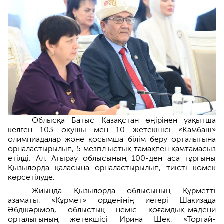
Облысқа Батыс Қазақстан өңірінен уақытша
келген 103 оқушы мен 10 жетекшісі «Қамбаш»
олимпиадалар және қосымша білім беру орталығына
орналастырылып, 5 мезгіл ыстық тамақпен қамтамасыз
етілді. Ал, Атырау облысының 100-ден аса тұрғыны
Қызылорда қаласына орналастырылып, тиісті көмек
көрсетілуде.
Жиында Қызылорда облысының Құрметті
азаматы, «Құрмет» орденінің иегері Шакизада
Әбдікәрімов, облыстық неміс қоғамдық-мәдени
орталығының жетекшісі Ирина Шек, «Торғай-