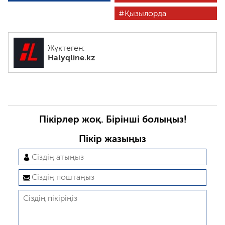
Қызылорда
Жүктеген:
Halyqline.kz
Пікірлер жоқ. Бірінші болыңыз!
Пікір жазыңыз