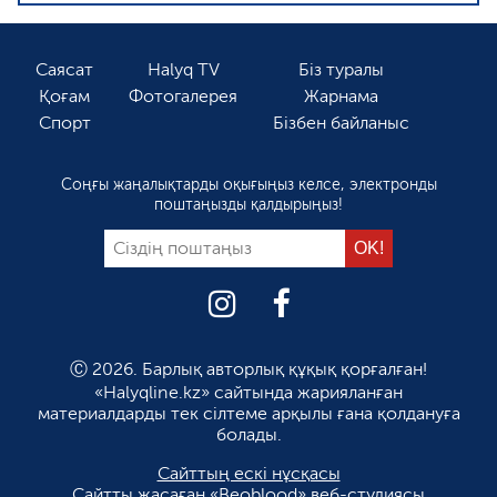
Саясат
Halyq TV
Біз туралы
Қоғам
Фотогалерея
Жарнама
Спорт
Бізбен байланыс
Соңғы жаңалықтарды оқығыңыз келсе, электронды
поштаңызды қалдырыңыз!
Ⓒ 2026. Барлық авторлық құқық қорғалған!
«Halyqline.kz» сайтында жарияланған
материалдарды тек сілтеме арқылы ғана қолдануға
болады.
Сайттың ескі нұсқасы
Сайтты жасаған
«Beoblood» веб-студиясы