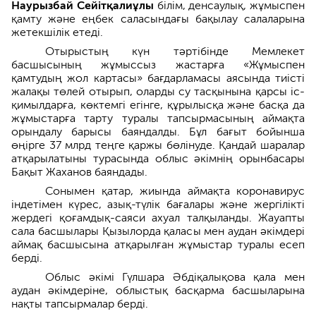
Наурызбай Сейітқалиұлы
білім, денсаулық, жұмыспен
қамту және еңбек саласындағы бақылау салаларына
жетекшілік етеді.
Отырыстың күн тәртібінде Мемлекет
басшысының жұмыссыз жастарға «Жұмыспен
қамтудың жол картасы» бағдарламасы аясында тиісті
жалақы төлей отырып, оларды су тасқынына қарсы іс-
қимылдарға, көктемгі егінге, құрылысқа және басқа да
жұмыстарға тарту туралы тапсырмасының аймақта
орындалу барысы баяндалды. Бұл бағыт бойынша
өңірге 37 млрд теңге қаржы бөлінуде. Қандай шаралар
атқарылатыны турасында облыс әкімнің орынбасары
Бақыт Жаханов баяндады.
Сонымен қатар, жиында аймақта коронавирус
індетімен күрес, азық-түлік бағалары және жергілікті
жердегі қоғамдық-саяси ахуал талқыланды. Жауапты
сала басшылары Қызылорда қаласы мен аудан әкімдері
аймақ басшысына атқарылған жұмыстар туралы есеп
берді.
Облыс әкімі Гүлшара Әбдіқалықова қала мен
аудан әкімдеріне, облыстық басқарма басшыларына
нақты тапсырмалар берді.