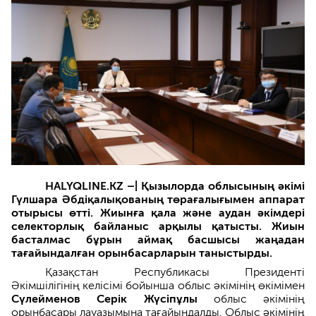
HALYQLINE.KZ –|
Қызылорда облысының әкімі
Гүлшара Әбдіқалықованың төрағалығымен аппарат
отырысы өтті. Жиынға қала және аудан әкімдері
селекторлық байланыс арқылы қатысты. Жиын
басталмас бұрын аймақ басшысы жаңадан
тағайындалған орынбасарларын таныстырды.
Қазақстан Республикасы Президенті
Әкімшілігінің келісімі бойынша облыс әкімінің өкімімен
Сүлейменов Серік Жүсіпұлы
облыс әкімінің
орынбасары лауазымына тағайындалды. Облыс әкімінің