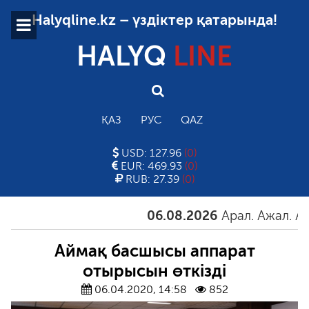
Halyqline.kz – үздіктер қатарында!
HALYQ
LINE
ҚАЗ
РУС
QAZ
USD: 127.96
(0)
EUR: 469.93
(0)
RUB: 27.39
(0)
06.08.2026
Арал. Ажал. Айғақ
Аймақ басшысы аппарат
отырысын өткізді
06.04.2020, 14:58
852