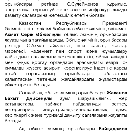
орынбасары ретінде С.Сүлейменов құрылыс,
энергетика, тұрғын үй және көліктік инфрақұрылымды
дамыту салаларына жетекшілік ететін болады.
Қазақстан Республикасы Президенті
Әкімшілігінің келісімі бойынша облыс әкімінің өкімімен
Ахмет Серік Әбжәліұлы
облыс әкімінің орынбасары
лауазымына тағайындалды. Облыс әкімінің орынбасары
ретінде С.Ахмет аймақтың ішкі саясат, жастар
мәселесі, мәдениет пен спорт және жұмылдыру
дайындығы салаларына жетекшілік етіп, облыс әкімдігі
мен құқық қорғау органдары арасындағы өзара іс-
қимылды жүзеге асырып, коронавирус індетіне қарсы
штаб төрағасының орынбасары, облыстағы
қалыптасқан төтенше жағдайлардағы жұмыстарды
үйлестіретін болады.
Сондай-ақ, облыс әкімінің орынбасары
Жаханов
Бахыт Дүйсенұлы
ауыл шаруашылығы, жер
қатынастары, табиғат пайдалануды реттеу,
ветеринария, индустриалды-инновациялық даму,
кәсіпкерлік және туризмді дамыту салаларына жауапты
болады.
Ал, облыс әкімінің орынбасары
Байқадамов