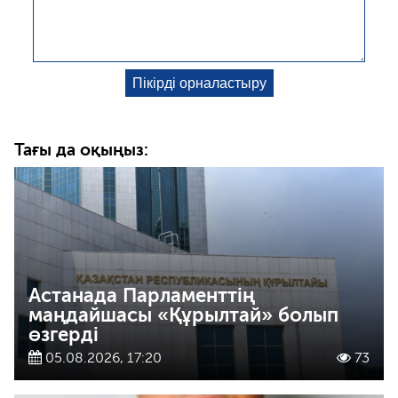
Тағы да оқыңыз:
Астанада Парламенттің
маңдайшасы «Құрылтай» болып
өзгерді
05.08.2026, 17:20
73