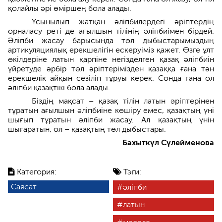
қолайлы әрі өміршең бола алады.
Ұсынылып жатқан әліпбилердегі әріптердің
орналасу реті де ағылшын тілінің әліпбиімен бірдей.
Әліпби жасау барысында төл дыбыстарымыздың
артикуляциялық ерекшелігін ескеруіміз қажет. Өзге ұлт
өкілдеріне латын қарпіне негізделген қазақ әліпбиін
үйретуде әрбір төл әріптерімізден қазаққа ғана тән
ерекшелік айқын сезіліп тұруы керек. Сонда ғана ол
әліпби қазақтікі бола алады.
Біздің мақсат – қазақ тілін латын әріптерінен
тұратын ағылшын әліпбиіне көшіру емес, қазақтың үні
шығып тұратын әліпби жасау. Ал қазақтың үнін
шығаратын, ол – қазақтың төл дыбыстары.
Бахыткүл Сүлейменова
Категория:
Тэги:
Саясат
әліпби
латын