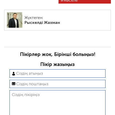
мәселе
Жүктеген:
Рыскелді Жахман
Пікірлер жоқ. Бірінші болыңыз!
Пікір жазыңыз