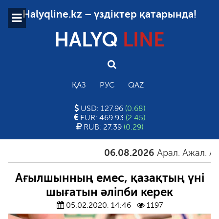
Halyqline.kz – үздіктер қатарында!
HALYQ
LINE
ҚАЗ
РУС
QAZ
USD: 127.96
(0.68)
EUR: 469.93
(2.45)
RUB: 27.39
(0.29)
06.08.2026
Арал. Ажал. Айғақ
Ағылшынның емес, қазақтың үні
шығатын әліпби керек
05.02.2020, 14:46
1197