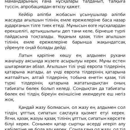
мамандарының ғана нұсқалары талданып, талқыға
түссін, апробациядан өткізу қажет.
Кейбір әліпби жобасын ұсынушылар әліпби
жасауда ағылшын тілінің емле ережелеріне баса назар
аударғанын тілге тиек етеді. Мұнысын өзге нұсқалардан
ерекшелігі, артықшылығы деп тани келе, бірнеше түрлі
пайдасына тоқталады. Ұққаным қазақ тілін ағылшын
тілінің емле ережелеріне барынша жақындатсақ
үйренуге оңай болады дейді.
Латын қаріпіне көшу ең алдымен рухани
жаңғыру аясында жүзеге асырылуы керек. Мұны естен
шығармаған абзал. Ағылшын тілі үнді европа тілдерінің
қатарына жатады, ал үнді европа тілдерінің қатарына
жатпайтын, алтай тілдерінің тобына енетін қазақ тілі
түркі тілдерінің қатарына жататындықтан оның
табиғаты бөлек болып келеді. Сондықтан да табиғаты
бөлек екі тілдің біреуін екіншісіне икемдеуге еш негіз
жоқ.
Қандай жазу болмасын, ол жазу ең алдымен сол
тілдің ұлттық сипатын сақтауға қызмет етуі керек.
Яғни, қазақ жазуы қазақ тілінің ұлттық сипатын көрсете
білуі керек. Сонымен қатар сыртқы әсерді игеріп алу
қабілетіне ие бола алу керек. Сонда ғана ол жазу, ол тіл