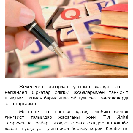
Жекелеген авторлар ұсынып жатқан латын
негізіндегі бірқатар әліпби жобаларымен танысып
шықтым. Танысу барысында ой тудырған мәселелерді
алға тартайын.
Меніңше, латыннегізді қазақ әліпбиін белгілі
лингвист ғалымдар жасағаны жөн. Тіл білімі
теориясынан хабары жоқ өзге сала өкілдерінің әліпби
жасап, нұсқа ұсынуына жол бермеу керек. Кәсіби тіл