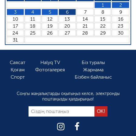
1
2
3
4
5
6
7
8
9
10
11
12
13
14
15
16
17
18
19
20
21
22
23
24
25
26
27
28
29
30
31
Саясат
Halyq TV
Біз туралы
Қоғам
Фотогалерея
Жарнама
Спорт
Бізбен байланыс
Соңғы жаңалықтарды оқығыңыз келсе, электронды
поштаңызды қалдырыңыз!