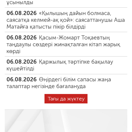
ұсынылды
06.08.2026
«Қылышың дайын болмаса,
саясатқа келмей-ақ қой»: саясаттанушы Аша
Матайға қатысты пікір білдірді
06.08.2026
Қасым-Жомарт Тоқаевтың
таңдаулы сөздері жинақталған кітап жарық
көрді
06.08.2026
Қаржылық тәртіпке бақылау
күшейтілді
06.08.2026
Өңірдегі білім сапасы жаңа
талаптар негізінде бағалануда
Тағы да жүктеу