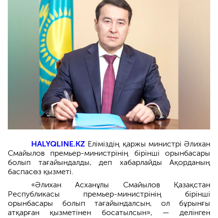
HALYQLINE.KZ
Еліміздің қаржы министрі Әлихан
Смайылов премьер-министрінің бірінші орынбасары
болып тағайындалды, деп хабарлайды Ақорданың
баспасөз қызметі.
«Әлихан Асханұлы Смайылов Қазақстан
Республикасы премьер-министрінің бірінші
орынбасары болып тағайындалсын, ол бұрынғы
атқарған қызметінен босатылсын», — делінген