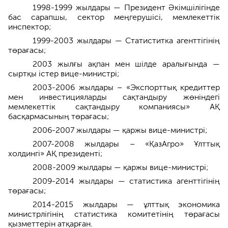
1998-1999 жылдары — Президент Әкімшілігінде
бас сарапшы, сектор меңгерушісі, мемлекеттік
инспектор;
1999-2003 жылдары — Статиститка агенттігінің
төрағасы;
2003 жылғы ақпан мен шілде аралығында —
сыртқы істер вице-министрі;
2003-2006 жылдары – «Экспорттық кредиттер
мен инвестицияларды сақтандыру жөніндегі
мемлекеттік сақтандыру компаниясы» АҚ
басқармасының төрағасы;
2006-2007 жылдары — қаржы вице-министрі;
2007-2008 жылдары – «ҚазАгро» Ұлттық
холдингі» АҚ президенті;
2008-2009 жылдары — қаржы вице-министрі;
2009-2014 жылдары — статистика агенттігінің
төрағасы;
2014-2015 жылдары — ұлттық экономика
министрлігінің статистика комитетінің төрағасы
қызметтерін атқарған.