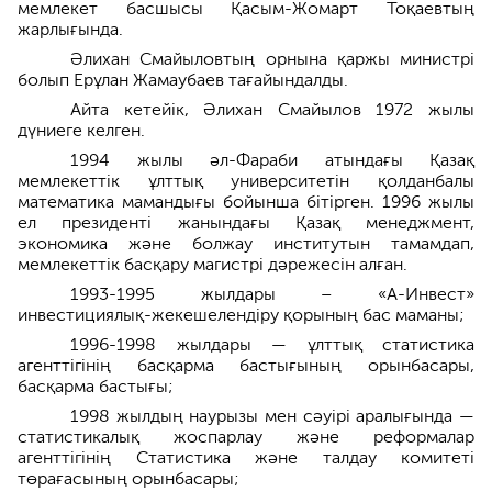
мемлекет басшысы Қасым-Жомарт Тоқаевтың
жарлығында.
Әлихан Смайыловтың орнына қаржы министрі
болып Ерұлан Жамаубаев тағайындалды.
Айта кетейік, Әлихан Смайылов 1972 жылы
дүниеге келген.
1994 жылы әл-Фараби атындағы Қазақ
мемлекеттік ұлттық университетін қолданбалы
математика мамандығы бойынша бітірген. 1996 жылы
ел президенті жанындағы Қазақ менеджмент,
экономика және болжау институтын тамамдап,
мемлекеттік басқару магистрі дәрежесін алған.
1993-1995 жылдары – «А-Инвест»
инвестициялық-жекешелендіру қорының бас маманы;
1996-1998 жылдары — ұлттық статистика
агенттігінің басқарма бастығының орынбасары,
басқарма бастығы;
1998 жылдың наурызы мен сәуірі аралығында —
статистикалық жоспарлау және реформалар
агенттігінің Статистика және талдау комитеті
төрағасының орынбасары;