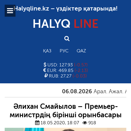
Halyqline.kz – үздіктер қатарында!
HALYQ
LINE
ҚАЗ
РУС
QAZ
USD: 127.93
(-0.57)
EUR: 469.85
(-2.13)
RUB: 27.27
(-0.03)
06.08.2026
Арал. Ажал. Айғақ
Әлихан Смайылов – Премьер-
министрдің бірінші орынбасары
18.05.2020, 18:07
918