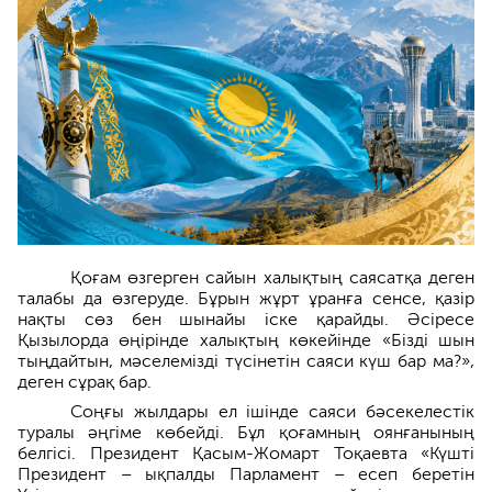
Қоғам өзгерген сайын халықтың саясатқа деген
талабы да өзгеруде. Бұрын жұрт ұранға сенсе, қазір
нақты сөз бен шынайы іске қарайды. Әсіресе
Қызылорда өңірінде халықтың көкейінде «Бізді шын
тыңдайтын, мәселемізді түсінетін саяси күш бар ма?»,
деген сұрақ бар.
Соңғы жылдары ел ішінде саяси бәсекелестік
туралы әңгіме көбейді. Бұл қоғамның оянғанының
белгісі. Президент Қасым-Жомарт Тоқаевта «Күшті
Президент – ықпалды Парламент – есеп беретін