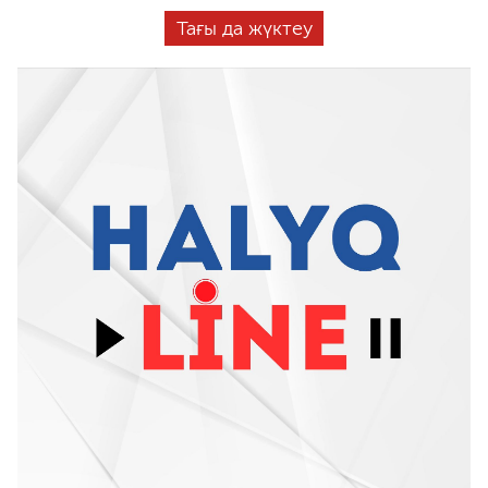
Тағы да жүктеу