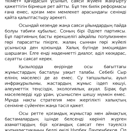
Үкімет» қағидасын ұсынып, саяси жүйені жаңғырту
қажеттігін бірнеше рет айтты. Бұл тек билік реформасы
ғана емес, қоғам мен мемлекет арасындағы сенімді
қайта қалыптастыру әрекеті.
Осындай кезеңде жаңа саяси ұйымдардың пайда
болуы табиғи құбылыс. Соның бірі Әділет партиясы.
Бұл партияның басты ерекшелігі айқайлы популизмнен
гөрі парасатты пікірге, жалаң сыннан гөрі жүйелі
ұсынысқа ден қоюында. Халық бүгінде эмоциядан
шаршаған. Елге енді мәдениетті диалог, әділ көзқарас,
сауатты саясат керек.
Қызылорда өңірінде осы бағыттағы
жұмыстардың басталуы уақыт талабы. Себебі Сыр
елінің мәселесі де аз емес. Су тапшылығы, ауыл
инфрақұрылымы, жастардың жұмыс іздеп көшуі,
әлеуметтік теңсіздік, экологиялық ахуал. Бірақ бұл
мәселелерді құр ұран, ұсыныспен шешу мүмкін емес.
Мұнда нақты стратегия мен жергілікті халықтың
сеніміне сүйенген жаңа тәсіл қажет.
Осы ретте қоғамдық жұмыстар мен аймақтық
бастамалардың ішінде белсенді көрініп жүрген
азаматтардың бірі қоғамдық саясат пен тәуелсіз
журналистиканың белді өкілі Нұрбек Дәуренбеков. Ол