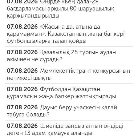
07.08.2026
Өңірде «Кең дала-2»
бағдарламасы арқылы 80 шаруашылық
қаржыландырылды
07.08.2026
«Жасына да, атына да
қарамаймын»: Қазақстанның жаңа бапкері
футболшыларға талап қойды
07.08.2026
Қазалылық 25 тұрғын аудан
әкімінен не сұрады?
07.08.2026
Мемлекеттік грант конкурсының
нәтижесі шықты
07.08.2026
Футболдан Қазақстан
құрамасын жаңа бапкер жаттықтырады
07.08.2026
Дауыс беру учаскесін қалай
табуға болады?
07.08.2026
Шиеліде заңсыз алтын өндірді
деген 13 адам қамауға алынды