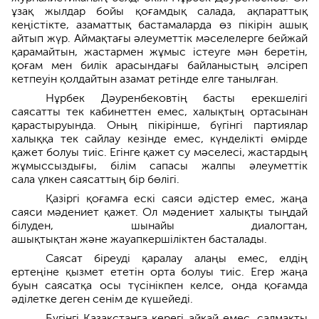
ұзақ жылдар бойы қоғамдық салада, ақпараттық
кеңістікте, азаматтық бастамаларда өз пікірін ашық
айтып жүр. Аймақтағы әлеуметтік мәселелерге бейжай
қарамайтын, жастармен жұмыс істеуге мән беретін,
қоғам мен билік арасындағы байланыстың әлсіреп
кетпеуін қолдайтын азамат ретінде елге танылған.
Нұрбек Дәуренбековтің басты ерекшелігі
саясатты тек кабинеттен емес, халықтың ортасынан
қарастыруында. Оның пікірінше, бүгінгі партиялар
халыққа тек сайлау кезінде емес, күнделікті өмірде
қажет болуы тиіс. Егінге қажет су мәселесі, жастардың
жұмыссыздығы, білім сапасы жалпы әлеуметтік
сала үлкен саясаттың бір бөлігі.
Қазіргі қоғамға ескі саяси әдістер емес, жаңа
саяси мәдениет қажет. Ол мәдениет халықты тыңдай
білуден, шынайы диалогтан,
ашықтықтан және жауапкершіліктен басталады.
Саясат біреуді қаралау алаңы емес, елдің
ертеңіне қызмет ететін орта болуы тиіс. Егер жаңа
буын саясатқа осы түсінікпен келсе, онда қоғамда
әділетке деген сенім де күшейеді.
Бүгінгі Қазақстанға керегі айқай емес, салмақты