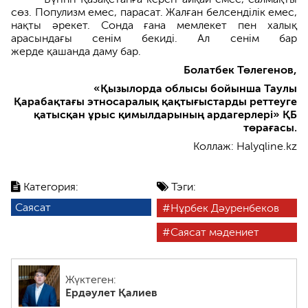
сөз. Популизм емес, парасат. Жалған белсенділік емес,
нақты әрекет. Сонда ғана мемлекет пен халық
арасындағы сенім бекиді. Ал сенім бар
жерде қашанда даму бар.
Болатбек Төлегенов,
«Қызылорда облысы бойынша Таулы
Қарабақтағы этносаралық қақтығыстарды реттеуге
қатысқан ұрыс қимылдарының ардагерлері» ҚБ
төрағасы.
Коллаж: Halyqline.kz
Категория:
Тэги:
Саясат
Нұрбек Дәуренбеков
Саясат мәдениет
Жүктеген:
Ердәулет Қалиев