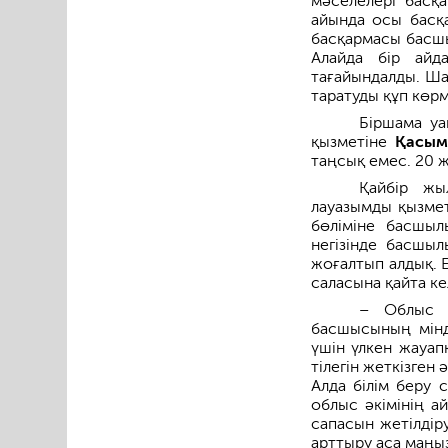
мәселелері басқа
айында осы бас
басқармасы басшы
Алайда бір айд
тағайындалды. Ша
таратуды құп көрм
Біршама уа
қызметіне
Қасым
таңсық емес. 20 
Қайбір жы
лауазымды қызмет
бөлі­міне басшыл
негізінде басшыл
жоғал­тып алдық. 
саласына қайта кел
– Облыс ә
басшысының мінд
үшін үлкен жауапк
тілегін жеткізген
Алда білім беру 
облыс әкімінің а
сапас­ын жетілдір
арттыру аса маңы