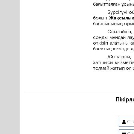
бағыт­тал­ған ұс
Бүрсігүні 
болып
Жақсылы
басшысының орынб
Осылайша, о
соңды мұндай лау
өткізіп алатыны 
баевтың кезінде де
Айтпақшы,
хатшысы қызметін
толмай жатып ол б
Пікірл