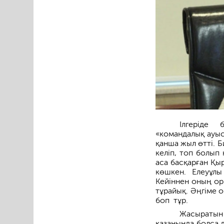
Ілгеріде 
«командалық ауысу
қанша жыл өтті. Б
келіп, топ болып 
аса басқарғ­ан Қ
көшкен. Елеуұлы
Кейіннен оның ор
тұрайық. Әңгіме 
боп тұр.
Жасыратын н
қазанында болса д