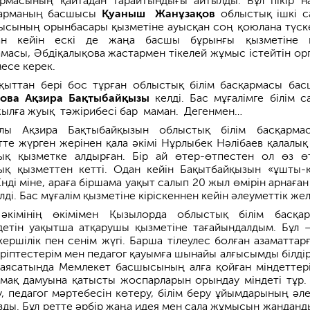
рмасының қайтадан тарайтындығы айтыл­ды. Бұл пікір н
қарманың басшысы
Қуаныш Жанұзақов
облыстық ішкі с
сының орынбасары қызметіне ауысқан соң қоюлана түске
ан кейін ескі де жаңа басшы бұрынғы қызметіне 
масы, Әбдіқалықова жастарм­ен тікелей жұмыс істейтін ор
есе керек.­
қыттан бері бос тұрған облыстық білім басқармасы ба
ова Ақзира Бақтыбайқызы
келді. Бас мұғалімге білім с
жылға жуық тәжірибесі бар маман. Дегенмен…
лы Ақзира Бақтыбайқызын облыстық білім басқарма
те жүрген жерінен қала әкімі Нұр­лыбек Нәлібаев қалалық 
ық қызметке алдырғ­ан. Бір ай өтер-өтпестен ол өз өт
ық қызмет­тен кетті. Одан кейін Бақыт­байқызын «ұшты-к
Енді міне, араға біршама уақыт салып 20 жыл өмірін арнаған
ді. Бас мұғалім қызметіне кіріскеннен кейін әлеуметтік желі
кімінің өкімімен Қызылорда облыстық білім бас­қа
етін уақытша атқарушы қызметіне тағай­ындалдым. Бұл 
ершілік пен сенім жүгі. Барша тілеулес болған азаматтарға
 әріп­тестерім мен педагог қауымға шынайы­ алғысымды білді
саясатында Мем­лекет басшысының алға қойған міндеттер
ймақ дамуына қатысты жоспар­ларын орындау міндеті тұр. 
у, педагог мәртебесін көтеру, білім беру ұйымдарының әле
зды. Бұл ретте әрбір жаңа идея мен сала жұмысын жанданд