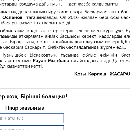
ыныстарды қолдауға дайынмын, — деп жазба қалдырыпты.
облыстық дене шынықтыру және спорт басқармасының ба
қ Оспанов
тағайындалды. Ол 2016 жылдан бері осы бас
асары қызметін атқарып­ келді.
блыс әкімі кадрлық өзгерістерді лек-легімен жүр­гізуде. Б
азымды атқармаған аймақ басшысы керекті кадрларды ел
анық. Бір қызығы, соңғы тағайындалған лауазым иелері Қ.К
 бас­қарма бас­қа­рып, биліктің баспалдағында жүр­ген еді…
 Қуанышбек Ысқақовтың тұсында облыс әкімінің бас
е әріп­тестіміз
Рауан Мыңбаев
тағайын­далған еді. Дегенме
ұл қызметтен кетті.
Қозы Көрпеш ЖАСАРА
ер жоқ. Бірінші болыңыз!
Пікір жазыңыз