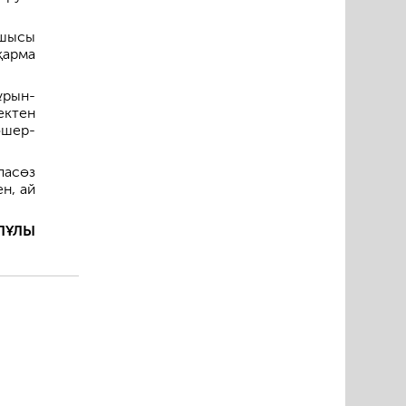
сшысы
қарма
ұрын-
ектен
өшер­
пасөз
н, ай
ЛҰЛЫ