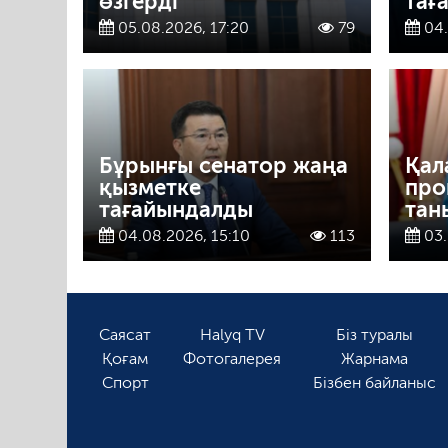
өзгерді
тағ
05.08.2026, 17:20
79
04.
Бұрынғы сенатор жаңа
Қал
қызметке
про
тағайындалды
тан
04.08.2026, 15:10
113
03.
Саясат
Halyq TV
Біз туралы
Қоғам
Фотогалерея
Жарнама
Спорт
Бізбен байланыс