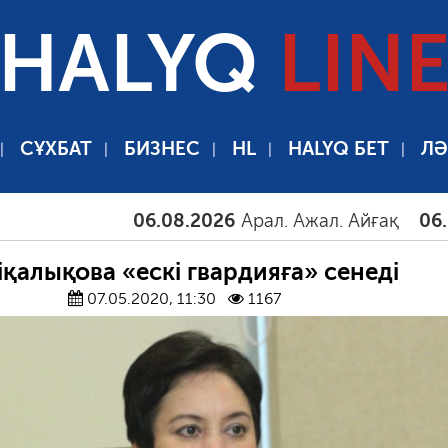
HALYQ
LIN
СҰХБАТ
БИЗНЕС
HL
HALYQ БЕТ
ЛӘ
06.08.2026
Арал. Ажал. Айғақ
06.08.2026
іқалықова «ескі гвардияға» сенеді
07.05.2020, 11:30
1167