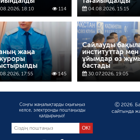
айындалды
тағайындалды
08.2026, 18:10
114
04.08.2026, 15:15
Сайлауды бақыл
аның жаңа
институттар мен
куроры
ұйымдар өз жұм
ыстырылды
бастады
08.2026, 17:55
145
30.07.2026, 19:05
Соңғы жаңалықтарды оқығыңыз
Ⓒ 2026. Ба
келсе, электронды поштаңызды
сайтында ж
қалдырыңыз!