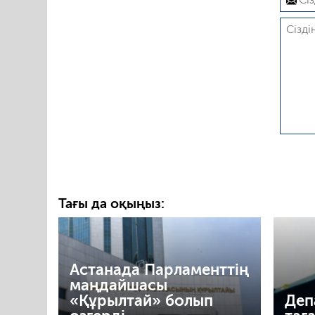
Тағы да оқыңыз:
Астанада Парламенттің
маңдайшасы
«Құрылтай» болып
Деп