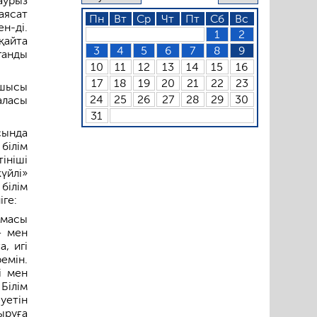
аурыз
аясат
Пн
Вт
Ср
Чт
Пт
Сб
Вс
н-ді.
1
2
қайта
3
4
5
6
7
8
9
ганды
10
11
12
13
14
15
16
17
18
19
20
21
22
23
сшысы
24
25
26
27
28
29
30
аласы
31
сында
білім
ініші
үйлі»
 білім
ге:­
рмасы
– мен
, игі
ремін.
і мен
Білім
уетін
ыруға