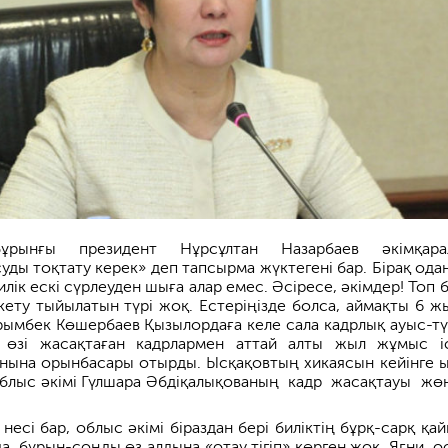
бұрынғы президент Нұрсұлтан Назарбаев әкімқара
ды тоқтату керек» деп тапсырма жүктегені бар. Бірақ одан
илік ескі сүрлеуден шыға алар емес. Әсіресе, әкімдер! Топ 
кету тыйылатын түрі жоқ. Естеріңізде­ болса, аймақты 6 ж
ырымбек Көшербаев Қызылордаға келе сала кадрлық ауыс-тү
 өзі жасақтаған кадрлармен аттай алты жыл жұмыс іс
нына орынбасары отырды. Ысқақовтың хикаясын кейінге 
облыс әкімі Гүлшара Әбді­қалықованың кадр жасақтауы жө
есі бар, облыс әкімі біраздан бері биліктің бұрқ-сарқ қай
а, бұрын-соңды өз алдын­а «отау тігіп» көрген жоқ. Яғни, о