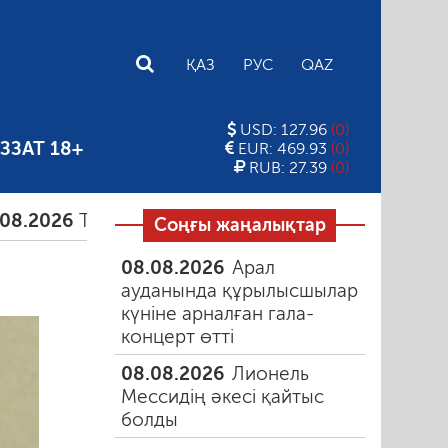
E
ҚАЗ
РУС
QAZ
USD: 127.96
(0)
ЗЗАТ 18+
EUR: 469.93
(0)
RUB: 27.39
(0)
Тамыздағы таңғы түтін
06.08.2026
Құмарлық э
Соңғы жаңалықтар
08.08.2026
Арал
ауданында құрылысшылар
күніне арналған гала-
концерт өтті
08.08.2026
Лионель
Мессидің әкесі қайтыс
болды