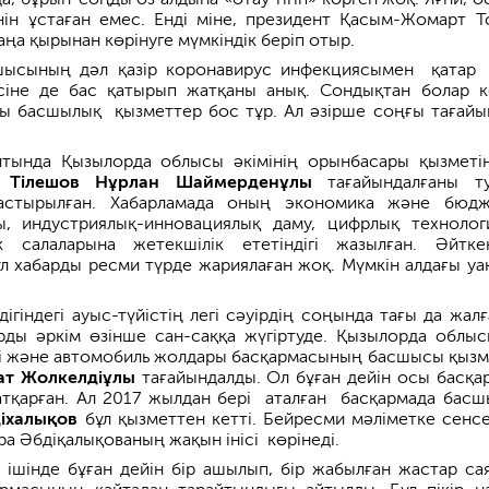
і­нін ұстаған емес. Енді міне, президент Қасым-Жомарт Т
ңа қырынан көрінуге мүмкіндік беріп отыр.
шысының дәл қазір коронавирус инфекция­сымен қатар
іне де бас қатырып жат­қаны­ анық. Сондықтан болар к
ы басшы­лық қызметтер бос тұр. Ал әзірше соңғы тағайы
йтында Қызылорда облысы әкімінің орынбасары қызметін
п
Тілешов­ Нұрлан Шаймерденұлы
тағайын­далғаны т
ластырылған. Хабарламада оның экономика және бюдж
, индустриялық-иннова­ция­лық даму, цифрлық технолог
к салаларына жетекш­ілік ететіндігі жазылған. Әйтке
бұл хабард­ы ресми түрде жариялаған жоқ. Мүмкін алдағы уа
ігіндегі ауыс-түйіс­тің легі сәуірдің соңында тағы да жалғ
рды әркім өзінше сан-саққа жүгіртуде. Қызылорда облы
і және автомобиль жол­дары басқармасының басшысы қызм
т Жол­кел­діұлы
тағайындалды. Ол бұған дейін осы басқа
атқарған. Ал 2017 жылдан бері аталған басқармада бас
іхалықов
бұл қызметтен кетті. Бейресми мәлі­метке сенсе
ара Әбдіқалықованың жақын інісі көрінеді.
л ішінде бұған дейін бір ашылып, бір жабылған жастар са