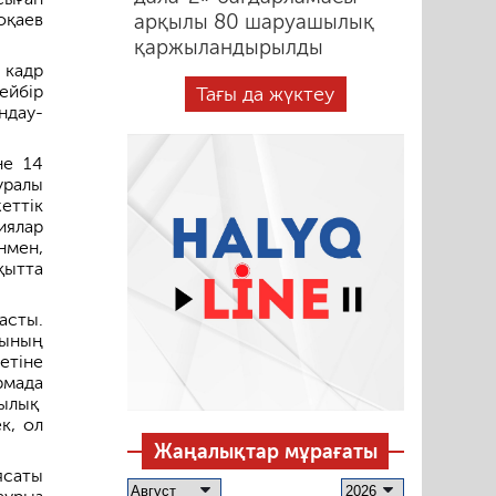
оқаев
арқылы 80 шаруашылық
қаржыландырылды
 кадр
ейбір
Тағы да жүктеу
ндау­
­е 14
уралы
еттік
иялар
нмен,
қытта
асты.
сының
етіне
рмада
шылық
к, ол
Жаңалықтар мұрағаты
ясаты