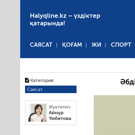
Halyqline.kz – үздіктер
қатарында!
САЯСАТ
ҚОҒАМ
ЖИ
СПОРТ
Категория:
Әбд
Саясат
Жүктеген:
Айнұр
Үмбетова