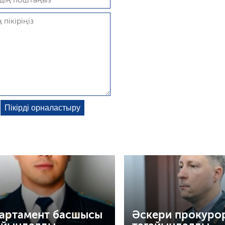
артамент басшысы
Әскери прокуро