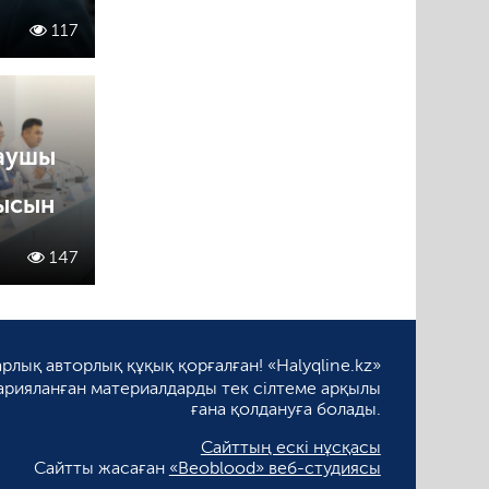
117
аушы
ысын
147
рлық авторлық құқық қорғалған! «Halyqline.kz»
арияланған материалдарды тек сілтеме арқылы
ғана қолдануға болады.
Сайттың ескі нұсқасы
Сайтты жасаған
«Beoblood» веб-студиясы