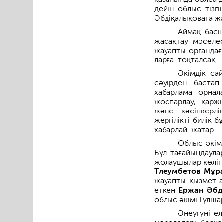
дейін облыс тізг
Әбдіқалықоваға жа
Аймақ бас
жасақтау мәселес
жауапты органдағ
ларға тоқталсақ…­
Әкімдік са
сәуірден баста
хабарлама орна
жоспарлау, қаржы
және кәсіпкерлі
жергілікті билік 
хабарла­й жатар…
Облыс әкімд
Бұл тағайындаула
жолаушылар көліг
Тлеумбетов Мұра
жауапты қызмет 
еткен
Ержан Әбд
облыс әкімі Гүл­ш
Әнеугүні е