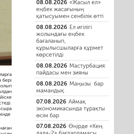
08.08.2026
«Жасыл ел»
еңбек жасағының
қатысуымен сенбілік өтті
08.08.2026
Ел игілігі
жолындағы еңбек
бағаланып,
құрылысшыларға құрмет
көрсетілді
08.08.2026
Мастурбация:
пайдасы мен зияны
ларға
 бері
08.08.2026
Маңызы бар
болып
мамандық
ылдан
йіске
07.08.2026
Аймақ
теді.
экономикасында тұрақты
ысыра
нінде
өсім бар
07.08.2026
Өңірде «Кең
наған
дала-2» бағдарламасы
сыған