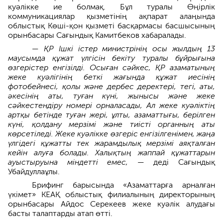
куәлікке ие болмақ. Бұл туралы Өңірлік
коммуникациялар қызметінің ақпарат алаңында
облыстық Көші-қон қызметі басқармасы басшысының
орынбасары Сағындық Камитбеков хабаралады.
— ҚР Ішкі істер министрінің осы жылдың 13
маусымда құжат үлгісін бекіту туралы бұйрығына
өзгерістер енгізілді. Осыған сәйкес, ҚР азаматының
жеке куәлігінің беткі жағында құжат иесінің
фотобейнесі, қолы және дербес деректері, тегі, аты,
әкесінің аты, туған күні, жынысы және жеке
сәйкестендіру номері орналасады, Ал жеке куәліктің
артқы бетінде туған жері, ұлты, азаматтығы, берілген
күні, қолдану мерзімі және тиісті органның аты
көрсетіледі. Жеке куәлікке өзгеріс енгізілгенімен, жаңа
үлгідегі құжатты тек жарамдылық мерзімі аяқталған
кейін алуға болады. Халықтың жаппай құжаттарын
ауыстыруына міндетті емес,
— деді Сағындық
Убайдуллаұлы.
Брифинг барысында «Азаматтарға арналған
үкімет» КЕАҚ облыстық филиалының директорының
орынбасары Айдос Серекеев жеке куәлік алудағы
басты талаптарды атап өтті.