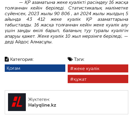
— ҚР азаматына жеке куәлікті рәсімдеу 16 жасқа
толғаннан кейін беріледі. Статистикалық мәліметке
сүйенсек, 2023 жылы 90 806 , ал 2024 жылы жылдың 5
айында 43 412 жеке куәлік ҚР азаматтарына
табысталды. 16 жасқа толғаннан кейін жеке куәлік алу
үшін заңды өкілі барып, баланың туу туралы куәлігін
апаруы қажет. Жеке куәлік 10 жыл мерзімге беріледі, —
деді Айдос Алмасұлы.
Категория:
Тэги:
Қоғам
жеке куәлік
құжат
Жүктеген:
Halyqline.kz