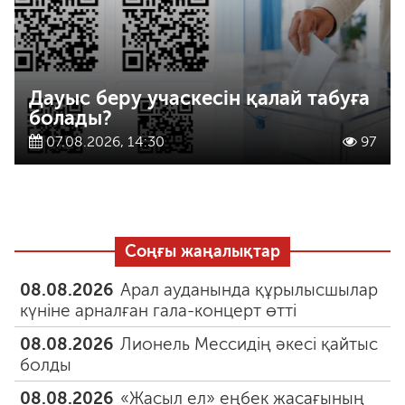
Дауыс беру учаскесін қалай табуға
болады?
07.08.2026, 14:30
97
Соңғы жаңалықтар
08.08.2026
Арал ауданында құрылысшылар
күніне арналған гала-концерт өтті
08.08.2026
Лионель Мессидің әкесі қайтыс
болды
08.08.2026
«Жасыл ел» еңбек жасағының