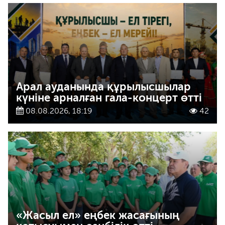
Арал ауданында құрылысшылар
күніне арналған гала-концерт өтті
08.08.2026, 18:19
42
«Жасыл ел» еңбек жасағының