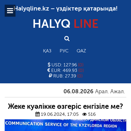
Halyqline.kz – үздіктер қатарында!
HALYQ
LINE
ҚАЗ
РУС
QAZ
USD: 127.96
(0)
EUR: 469.93
(0)
RUB: 27.39
(0)
06.08.2026
Арал. Ажал. Айға
Жеке куәлікке өзгеріс енгізіле ме?
19.06.2024, 17:05
516