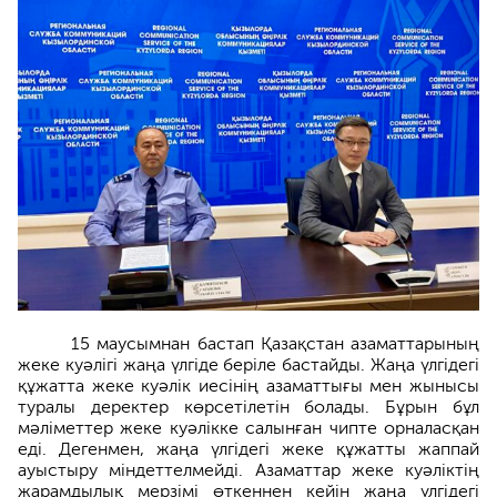
15 маусымнан бастап Қазақстан азаматтарының
жеке куәлігі жаңа үлгіде беріле бастайды. Жаңа үлгідегі
құжатта жеке куәлік иесінің азаматтығы мен жынысы
туралы деректер көрсетілетін болады. Бұрын бұл
мәліметтер жеке куәлікке салынған чипте орналасқан
еді. Дегенмен, жаңа үлгідегі жеке құжатты жаппай
ауыстыру міндеттелмейді. Азаматтар жеке куәліктің
жарамдылық мерзімі өткеннен кейін жаңа үлгідегі