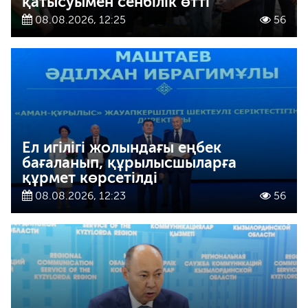
қатысуымен сенбілік өтті
08.08.2026, 12:25
56
Ел игілігі жолындағы еңбек
бағаланып, құрылысшыларға
құрмет көрсетілді
08.08.2026, 12:23
56