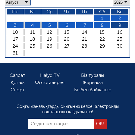
Пн
Вт
Ср
Чт
Пт
Сб
Вс
1
2
3
4
5
6
7
8
9
10
11
12
13
14
15
16
17
18
19
20
21
22
23
24
25
26
27
28
29
30
31
Саясат
Halyq TV
Біз туралы
Қоғам
Фотогалерея
Жарнама
Спорт
Бізбен байланыс
Соңғы жаңалықтарды оқығыңыз келсе, электронды
поштаңызды қалдырыңыз!