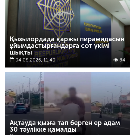
Қызылордада қаржы пирамидасын
ұйымдастырғандарға сот үкімі
шықты
04.08.2026, 11:40
84
Ақтауда қызға тап берген ер адам
30 тәулікке қамалды