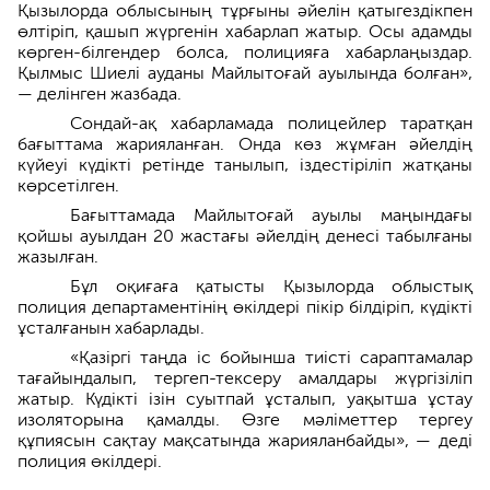
Қызылорда облысының тұрғыны әйелін қатыгездікпен
өлтіріп, қашып жүргенін хабарлап жатыр. Осы адамды
көрген-білгендер болса, полицияға хабарлаңыздар.
Қылмыс Шиелі ауданы Майлытоғай ауылында болған»,
— делінген жазбада.
Сондай-ақ хабарламада полицейлер таратқан
бағыттама жарияланған. Онда көз жұмған әйелдің
күйеуі күдікті ретінде танылып, іздестіріліп жатқаны
көрсетілген.
Бағыттамада Майлытоғай ауылы маңындағы
қойшы ауылдан 20 жастағы әйелдің денесі табылғаны
жазылған.
Бұл оқиғаға қатысты Қызылорда облыстық
полиция департаментінің өкілдері пікір білдіріп, күдікті
ұсталғанын хабарлады.
«Қазіргі таңда іс бойынша тиісті сараптамалар
тағайындалып, тергеп-тексеру амалдары жүргізіліп
жатыр. Күдікті ізін суытпай ұсталып, уақытша ұстау
изоляторына қамалды. Өзге мәліметтер тергеу
құпиясын сақтау мақсатында жарияланбайды», — деді
полиция өкілдері.