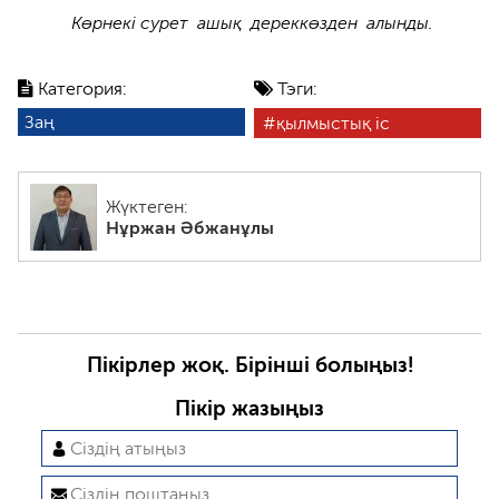
Көрнекі сурет ашық дереккөзден алынды.
Категория:
Тэги:
Заң
қылмыстық іс
Жүктеген:
Нұржан Әбжанұлы
Пікірлер жоқ. Бірінші болыңыз!
Пікір жазыңыз