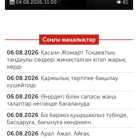
04.08.2026, 11:00
81
Соңғы жаңалықтар
06.08.2026
Қасым-Жомарт Тоқаевтың
таңдаулы сөздері жинақталған кітап жарық
көрді
06.08.2026
Қаржылық тәртіпке бақылау
күшейтілді
06.08.2026
Өңірдегі білім сапасы жаңа
талаптар негізінде бағалануда
06.08.2026
Біз бәріміз қуыршақпыз түбінде,
Басқаруға, бағынуға көндіккен…
06.08.2026
Арал. Ажал. Айғақ