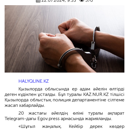
22.07.2024, 9:55
570
HALYQLINE.KZ
Қызылорда облысында ер адам әйелін өлтірді
деген күдікпен ұсталды. Бұл туралы KAZ.NUR.KZ тілшісі
Қызылорда облыстық полиция департаментіне сілтеме
жасап хабарлайды.
20 жастағы әйелдің өлімі туралы ақпарат
Telegram-дағы Egov.press арнасында жарияланды.
«Шұғыл жаңалық. Кейбір дерек көздер