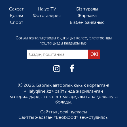
Саясат
Halyq TV
Біз туралы
Қоғам
Фотогалерея
Жарнама
Спорт
Бізбен байланыс
Соңғы жаңалықтарды оқығыңыз келсе, электронды
поштаңызды қалдырыңыз!
Ⓒ 2026. Барлық авторлық құқық қорғалған!
«Halyqline.kz» сайтында жарияланған
материалдарды тек сілтеме арқылы ғана қолдануға
болады.
Сайттың ескі нұсқасы
Сайтты жасаған
«Beoblood» веб-студиясы