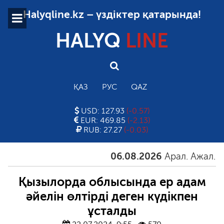
Halyqline.kz – үздіктер қатарында!
HALYQ
LINE
ҚАЗ
РУС
QAZ
USD: 127.93
(-0.57)
EUR: 469.85
(-2.13)
RUB: 27.27
(-0.03)
06.08.2026
Арал. Ажал. Айға
Қызылорда облысында ер адам
әйелін өлтірді деген күдікпен
ұсталды