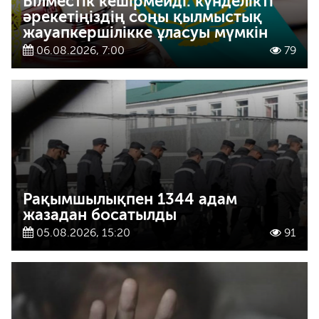
Білместік кешірмейді: күнделікті
әрекетіңіздің соңы қылмыстық
жауапкершілікке ұласуы мүмкін
06.08.2026, 7:00
79
Рақымшылықпен 1344 адам
жазадан босатылды
05.08.2026, 15:20
91