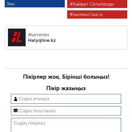
Заң
Қайрат Сатыбалды
қылмыстық іс
Жүктеген:
Halyqline.kz
Пікірлер жоқ. Бірінші болыңыз!
Пікір жазыңыз