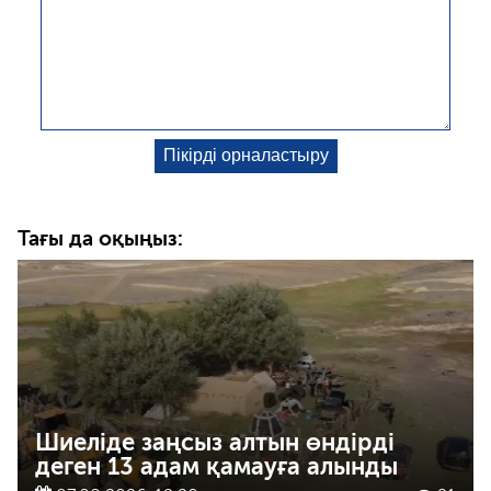
Тағы да оқыңыз:
Шиеліде заңсыз алтын өндірді
деген 13 адам қамауға алынды