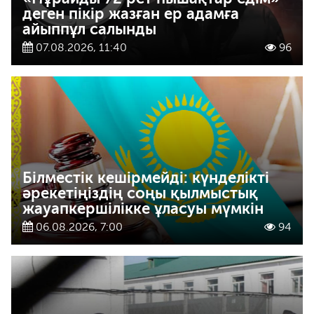
деген пікір жазған ер адамға
айыппұл салынды
07.08.2026, 11:40
96
Білместік кешірмейді: күнделікті
әрекетіңіздің соңы қылмыстық
жауапкершілікке ұласуы мүмкін
06.08.2026, 7:00
94