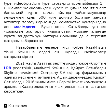
type=video&platformType=cross-promo&enablejsapi=1
Сыбайлас жемқорлықпен күрес іс-қимыл агенттігі сот
басталмай тұрып тамыз айында «айыпталушылар
иемденген құны 500 млн доллар болатын заңсыз
активтер тергеу барысында мемлекетке қайтарылды»
деп
мәлімдеген
. Бұған қоса, Сатыбалды үстінен
«салықтан жалтару», «қылмыстық жолмен алынған
кірісті заңдастыру» баптары бойынша да іс тергеліп
жатқаны хабарланған.
Назарбаевтың немере інісі Forbes Kazakhstan
тізімі бойынша елдегі ең ықпалды кәсіпкерлер
қатарына кірген.
2021 жылы Азаттық зерттеуінде Люксембургтың
LRB
реестрінің мәліметі бойынша, Қайрат Сатыбалды
Skyline Investment Company S.A офшор фирмасының
жалғыз иесі екені айтылған. Ашық дереккөздер Қайрат
Сатыбалды 2016 жылы Alatau Capital Invest компаниясы
арқылы «Қазақтелекомның» акциясын сатып алғанын
көрсеткен.
Категория:
Тэги: