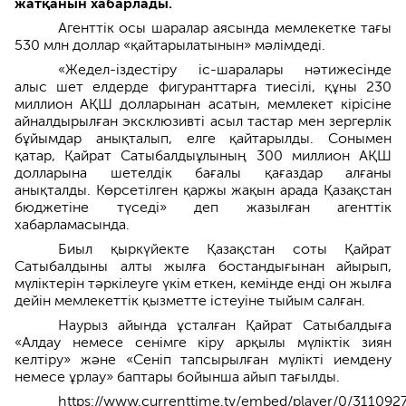
жатқанын хабарлады.
Агенттік осы шаралар аясында мемлекетке тағы
530 млн доллар «қайтарылатынын» мәлімдеді.
«Жедел-іздестіру іс-шаралары нәтижесінде
алыс шет елдерде фигуранттарға тиесілі, құны 230
миллион АҚШ долларынан асатын, мемлекет кірісіне
айналдырылған эксклюзивті асыл тастар мен зергерлік
бұйымдар анықталып, елге қайтарылды. Сонымен
қатар, Қайрат Сатыбалдыұлының 300 миллион АҚШ
долларына шетелдік бағалы қағаздар алғаны
анықталды. Көрсетілген қаржы жақын арада Қазақстан
бюджетіне түседі» деп жазылған агенттік
хабарламасында.
Биыл қыркүйекте Қазақстан соты Қайрат
Сатыбалдыны алты жылға бостандығынан айырып,
мүліктерін тәркілеуге үкім еткен, кемінде енді он жылға
дейін мемлекеттік қызметте істеуіне тыйым салған.
Наурыз айында ұсталған Қайрат Сатыбалдыға
«Алдау немесе сенімге кіру арқылы мүліктік зиян
келтіру» және «Сеніп тапсырылған мүлікті иемдену
немесе ұрлау» баптары бойынша айып тағылды.
https://www.currenttime.tv/embed/player/0/311092