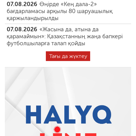
07.08.2026
Өңірде «Кең дала-2»
бағдарламасы арқылы 80 шаруашылық
қаржыландырылды
07.08.2026
«Жасына да, атына да
қарамаймын»: Қазақстанның жаңа бапкері
футболшыларға талап қойды
Тағы да жүктеу