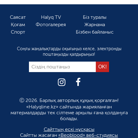
Саясат
Halyq TV
Біз туралы
Қоғам
Фотогалерея
Жарнама
Спорт
Бізбен байланыс
Соңғы жаңалықтарды оқығыңыз келсе, электронды
поштаңызды қалдырыңыз!
Ⓒ 2026. Барлық авторлық құқық қорғалған!
«Halyqline.kz» сайтында жарияланған
материалдарды тек сілтеме арқылы ғана қолдануға
болады.
Сайттың ескі нұсқасы
Сайтты жасаған
«Beoblood» веб-студиясы