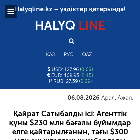
Halyqline.kz – үздіктер қатарында!
HALYQ
LINE
ҚАЗ
РУС
QAZ
USD: 127.96
(0.68)
EUR: 469.93
(2.45)
RUB: 27.39
(0.29)
06.08.2026
Арал. Ажал. Айғақ
Қайрат Сатыбалды ісі: Агенттік
құны $230 млн бағалы бұйымдар
елге қайтарылғанын, тағы $300