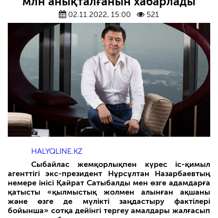
млн анықталғанын хабарлады
02.11.2022, 15:00
521
HALYQLINE.KZ
Сыбайлас жемқорлықпен күрес іс-қимыл
агенттігі экс-президент Нұрсұлтан Назарбаевтың
немере інісі Қайрат Сатыбалды мен өзге адамдарға
қатысты
«
қылмыстық жолмен алынған ақшаны
және өзге де мүлікті заңдастыру фактілері
бойынша
»
сотқа дейінгі тергеу амалдары жалғасып