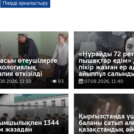
«Нұрайды 72 рет
асын өтеушілерге
пышақтар едім» 
хологиялық
пікір жазған ер 
апия өткізілді
айыппұл салынд
08.2026, 11:50
83
07.08.2026, 11:40
Қырғызстанда ү
ымшылықпен 1344
баланы сатып ал
м жазадан
қазақстандық әй