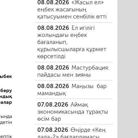
08.08.2026
«Жасыл ел»
еңбек жасағының
қатысуымен сенбілік өтті
08.08.2026
Ел игілігі
жолындағы еңбек
бағаланып,
құрылысшыларға құрмет
көрсетілді
08.08.2026
Мастурбация:
пайдасы мен зияны
ыбек
08.08.2026
Маңызы бар
беру
мамандық
ндық
ралар
07.08.2026
Аймақ
экономикасында тұрақты
тында
өсім бар
детін
07.08.2026
Өңірде «Кең
птік
дала-2» бағдарламасы