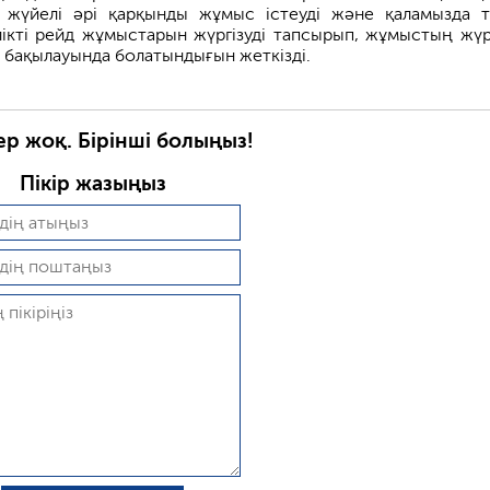
жүйелі әрі қарқынды жұмыс істеуді және қаламызда т
ікті рейд жұмыстарын жүргізуді тапсырып, жұмыстың жүрг
з бақылауында болатындығын жеткізді.
ер жоқ. Бірінші болыңыз!
Пікір жазыңыз