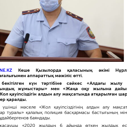
NE.KZ
Кеше Қызылорда қаласының әкімі Нұрл
ағалығымен аппараттық мәжіліс өтті.
 бекітілген күн тәртібіне сәйкес «Алдағы жылу 
йындық жұмыстары» мен «Жаңа оқу жылына дайы
ол қауіпсіздігін алдын алу мақсатында атқарылған ша
ер қаралды.
і үшінші мәселе «Жол қауіпсіздігінің алдын алу мақса
ар туралы» қалалық полиция басқармасы бастығының мін
ұдайбергенов баяндады.
жасаушы «2020 жылдың 6 айында өткен жылдық есе