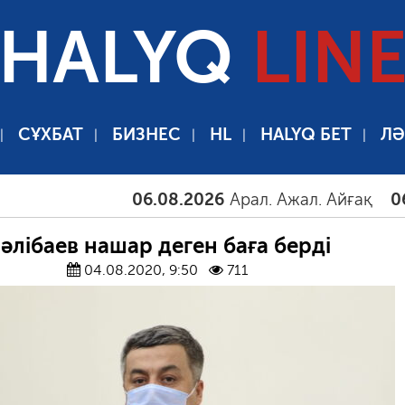
HALYQ
LIN
СҰХБАТ
БИЗНЕС
HL
HALYQ БЕТ
ЛӘ
06.08.2026
Арал. Ажал. Айғақ
06.08.2
әлібаев нашар деген баға берді
04.08.2020, 9:50
711