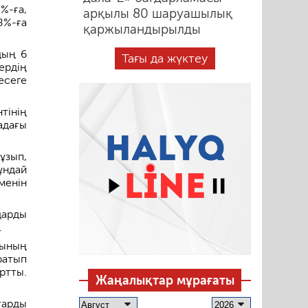
%-ға,
арқылы 80 шаруашылық
8%-ға
қаржыландырылды
дың 6
Тағы да жүктеу
ердің
есеге
тінің
адағы
ұзып,
ұндай
менін
дарды
.
сының
ратып
ртты.
Жаңалықтар мұрағаты
тарды