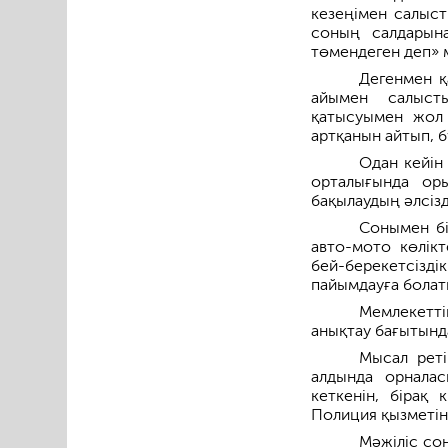
кезеңімен салыст
соның салдарына
төмендеген деп» 
Дегенмен қ
айымен салысты
қатысуымен жол 
артқанын айтып, б
Одан кейін 
орталығында оры
бақылаудың әлсізд
Сонымен бі
авто-мото көлікт
бей-берекетсізд
пайымдауға болат
Мемлекетті
анықтау бағытынд
Мысал реті
алдында орналас
кеткенін, бірақ 
Полиция қызметін
Мәжіліс со