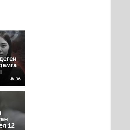
деген
адамға
ы
96
ш
ған
ел 12