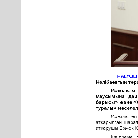
HALYQLI
Нәлібаевтың төр
Мәжілісте
маусымына да
барысы» және «Ж
туралы» мәселел
Мәжілістег
атқарылған шарал
атқарушы Ермек Қ
Баяндама 