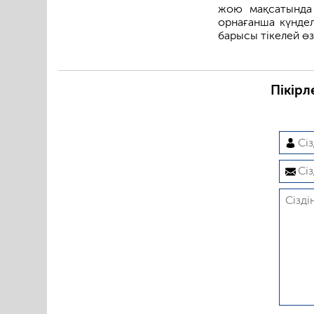
жою мақсатында 
орнағанша күндел
барысы тікелей ө
Пікірл