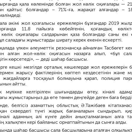
ырғанда қала көлемінде болған жол көлік оқиғалары — 21
н қайтыс болғандар – 71%-ға, жарақат алғандар – 1
мәлімдеді.
ала әкімі жол қозғалысы ережелерін бұзғандар 2019 жыл
рғанда 11,8 пайызға көбейгенін, қоғамдық көлікт
көлік оқиғалары салдарынан қаза болғандар саны екі 
ұл саладағы жұмыстарды ширату керек екенін ескертті.
қалада үлкен әлеуметтік резонансқа айналған Тасбөгет кен
н алған жол-көлік оқиғасын назарға алып, «бұл сал
ігін көрсетеді», — деді шаһар басшысы.
рге кешкі мезгілде орталық көшелерде жол ережелерін б
ермен жарысу фактілерінің көптеп кездесетінін және м
ік жағдайларға тосқауыл болмауына қарап, полиция пәр
ынын айтты.
к мүлікке келтірілген шығындарды өтеу, кінәлі адам
ағы жұмыстарыңыз да өте төмен деңгейде деген баға берді
нде, белгісіз азаматтың облыстық Ә.Тәжібаев кітапхана
қан сквердегі түнгі жарық бағаналарын сындырып, қи
кінәлі адамның әлі күнге дейін анықталмағанын алға та
ің халықпен кері байланыс орнатпайтынын да сынға алды.
ңында шаһар басшысы сала басшыларына аталған олқылық