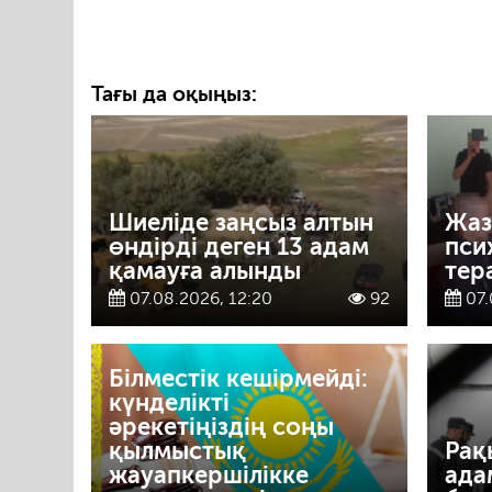
Тағы да оқыңыз:
Шиеліде заңсыз алтын
Жаз
өндірді деген 13 адам
пси
қамауға алынды
тер
07.08.2026, 12:20
92
07.
Білместік кешірмейді:
күнделікті
әрекетіңіздің соңы
қылмыстық
Рақ
жауапкершілікке
ада