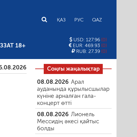
E
ҚАЗ
РУС
QAZ
USD: 127.96
(0)
ЗЗАТ 18+
EUR: 469.93
(0)
RUB: 27.39
(0)
026
Тамыздағы таңғы түтін
06.08.2026
Құмарлы
Соңғы жаңалықтар
08.08.2026
Арал
ауданында құрылысшылар
күніне арналған гала-
концерт өтті
08.08.2026
Лионель
Мессидің әкесі қайтыс
болды