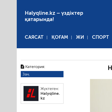
Halyqline.kz – үздіктер
қатарында!
САЯСАТ
ҚОҒАМ
ЖИ
СПОРТ
Категория:
Н
Заң
Жүктеген:
Halyqline.
kz