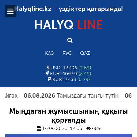
Halyqline.kz – үздіктер қатарында!
HALYQ
LINE
ҚАЗ
РУС
QAZ
USD: 127.96
(0.68)
EUR: 469.93
(2.45)
RUB: 27.39
(0.29)
ғақ
06.08.2026
Тамыздағы таңғы түтін
06.08.2
Мыңдаған жұмысшының құқығы
қорғалды
16.06.2020, 12:05
689