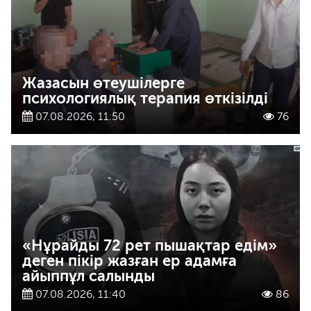
Жазасын өтеушілерге
психологиялық терапия өткізілді
07.08.2026, 11:50
76
«Нұрайды 72 рет пышақтар едім»
деген пікір жазған ер адамға
айыппұл салынды
07.08.2026, 11:40
86