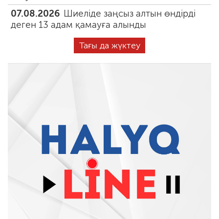
07.08.2026
Шиеліде заңсыз алтын өндірді
деген 13 адам қамауға алынды
Тағы да жүктеу