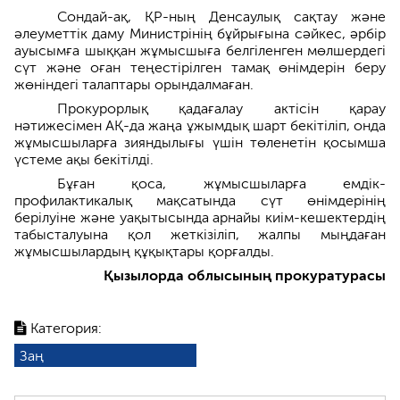
Сондай-ақ, ҚР-ның Денсаулық сақтау және
әлеуметтік даму Министрінің бұйрығына сәйкес, әрбір
ауысымға шыққан жұмысшыға белгіленген мөлшердегі
сүт және оған теңестірілген тамақ өнімдерін беру
жөніндегі талаптары орындалмаған.
Прокурорлық қадағалау актісін қарау
нәтижесімен АҚ-да жаңа ұжымдық шарт бекітіліп, онда
жұмысшыларға зияндылығы үшін төленетін қосымша
үстеме ақы бекітілді.
Бұған қоса, жұмысшыларға емдік-
профилактикалық мақсатында сүт өнімдерінің
берілуіне және уақытысында арнайы киім-кешектердің
табысталуына қол жеткізіліп, жалпы мыңдаған
жұмысшылардың құқықтары қорғалды.
Қызылорда облысының прокуратурасы
Категория:
Заң