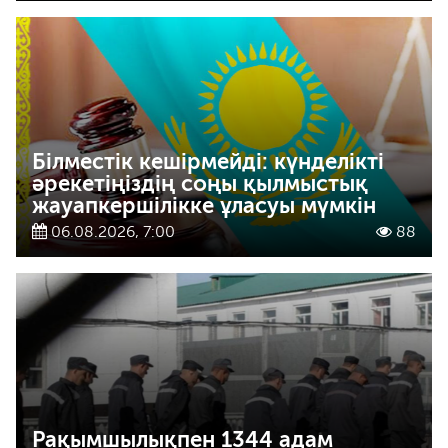
Білместік кешірмейді: күнделікті
әрекетіңіздің соңы қылмыстық
жауапкершілікке ұласуы мүмкін
06.08.2026, 7:00
88
Рақымшылықпен 1344 адам