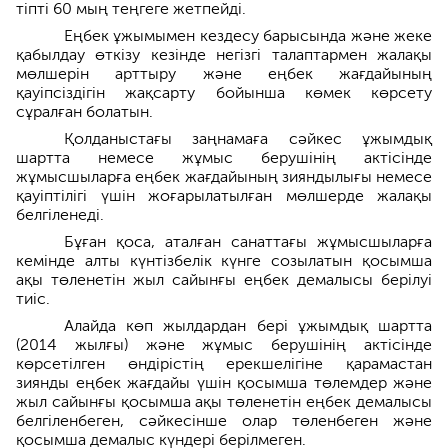
тіпті 60 мың теңгеге жетпейді.
Еңбек ұжымымен кездесу барысында және жеке
қабылдау өткізу кезінде негізгі талаптармен жалақы
мөлшерін арттыру және еңбек жағдайының
қауіпсіздігін жақсарту бойынша көмек көрсету
сұралған болатын.
Қолданыстағы заңнамаға сәйкес ұжымдық
шартта немесе жұмыс берушінің актісінде
жұмысшыларға еңбек жағдайының зияндылығы немесе
қауіптілігі үшін жоғарылатылған мөлшерде жалақы
белгіленеді.
Бұған қоса, аталған санаттағы жұмысшыларға
кемінде алты күнтізбелік күнге созылатын қосымша
ақы төленетін жыл сайынғы еңбек демалысы берілуі
тиіс.
Алайда көп жылдардан бері ұжымдық шартта
(2014 жылғы) және жұмыс берушінің актісінде
көрсетілген өндірістің ерекшелігіне қарамастан
зиянды еңбек жағдайы үшін қосымша төлемдер және
жыл сайынғы қосымша ақы төленетін еңбек демалысы
белгіленбеген, сәйкесінше олар төленбеген және
қосымша демалыс күндері берілмеген.