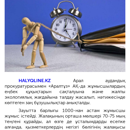
HALYQLINE.KZ
Арал аудандық
прокуратурасымен «Аралтұз» АҚ-да жұмысшылардың
еңбек құқықтарын сақталуына және жалпы
экологиялық жағдайына талдау жасалып, нәтижесінде
көптеген заң бұзушылықтар анықталды.
Зауытта барлығы 1000-нан астам жұмысшы
жұмыс істейді. Жалақының орташа мөлшері 70-75 мың
теңгені құрайды, ал өзге де ұсталымдарды есепке
алғанда, қызметкерлердің негізгі бөлігінің жалақысы