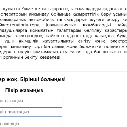
н құжатта Үкіметке халықаралық тасымалдарды қадағалап 
 операторын айқындау бойынша құзыреттілік беру ұсыны
халықаралық автомобиль тасымалдарын жүзеге асыру ке
кестендіргіштерді (навигациялық пломбаларды) пайд
алдаушыларға қойылатын талаптарды белгілеу қарастыры
ында электрондық сәйкестендіргіштерді қасақана бүлді
 үшін әкімшілік жауаптылықты енгізу және электр
ерді пайдалану тәртібін салық және бюджетке төленетін 
мдердің түсуін қамтамасыз ету саласында басшылықты ж
і органның бекітуі көзделеді.
ер жоқ. Бірінші болыңыз!
Пікір жазыңыз