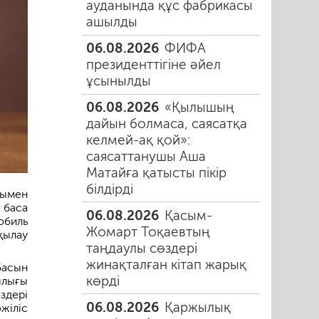
ауданында құс фабрикасы
ашылды
06.08.2026
ФИФА
президенттігіне әйел
ұсынылды
06.08.2026
«Қылышың
дайын болмаса, саясатқа
келмей-ақ қой»:
саясаттанушы Аша
Матайға қатысты пікір
білдірді
ғымен
 баса
06.08.2026
Қасым-
обиль
Жомарт Тоқаевтың
қылау
таңдаулы сөздері
жинақталған кітап жарық
басын
көрді
ылығы
здері
06.08.2026
Қаржылық
жіліс