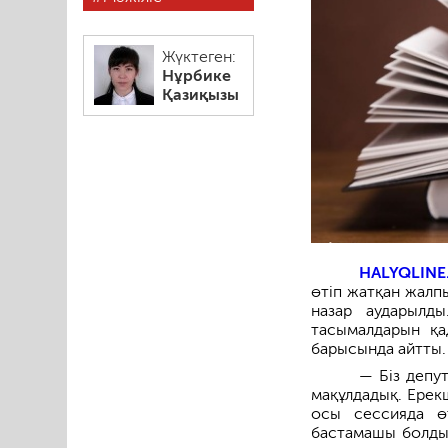
Жүктеген:
Нұрбике
Қазиқызы
HALYQLINE
өтіп жатқан жал
назар аударылд
тасымалдарын қа
барысында айтты.
— Біз депу
мақұлдадық. Ерек
осы сессияда ө
бастамашы болды.