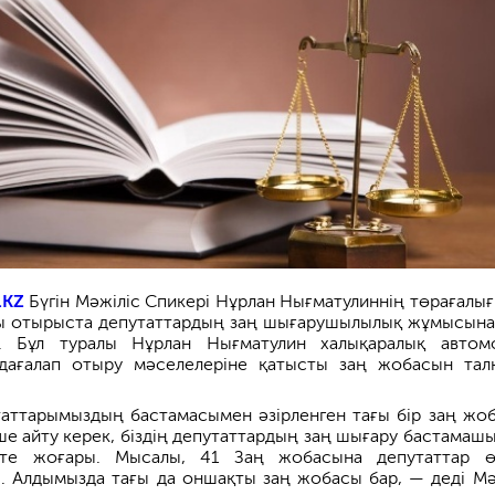
.KZ
Бүгін Мәжіліс Спикері Нұрлан Нығматулиннің төрағалы
пы отырыста депутаттардың заң шығарушылылық жұмысына
ы. Бұл туралы Нұрлан Нығматулин халықаралық автом
дағалап отыру мәселелеріне қатысты заң жобасын тал
таттарымыздың бастамасымен әзірленген тағы бір заң жо
ше айту керек, біздің депутаттардың заң шығару бастамаш
те жоғары. Мысалы, 41 Заң жобасына депутаттар ө
 Алдымызда тағы да оншақты заң жобасы бар, — деді Мә