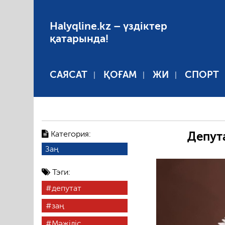
Halyqline.kz – үздіктер
қатарында!
САЯСАТ
ҚОҒАМ
ЖИ
СПОРТ
Категория:
Депут
Заң
Тэги:
депутат
заң
Мәжіліс