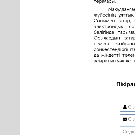
төрағасы.
Мақұлданға
жүйесінің ұлттық
Сонымен қатар, 
электрондық сәй
бөлігінде тасым
Осылардың қатар
немесе жойғаны
сәйкестендіргішт
да міндетті төле
асыратын уәкілетт
Пікірл