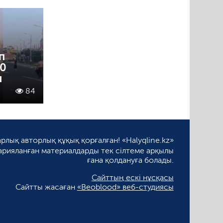
п
30
ы
84
рлық авторлық құқық қорғалған! «Halyqline.kz»
арияланған материалдарды тек сілтеме арқылы
ғана қолдануға болады.
Сайттың ескі нұсқасы
Сайтты жасаған
«Beoblood» веб-студиясы