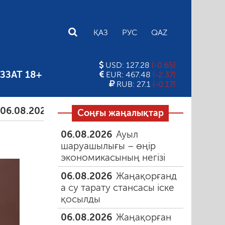
E
ҚАЗ
РУС
QAZ
USD: 127.28
(-0.65)
ЗЗАТ 18+
EUR: 467.48
(-2.37)
RUB: 27.1
(-0.17)
.2026
Тамыздағы таңғы түтін
06.08.2026
Құмарл
Соңғы жаңалықтар
06.08.2026
Ауыл
шаруашылығы – өңір
экономикасының негізі
06.08.2026
Жаңақорғанд
а су тарату стансасы іске
қосылды
06.08.2026
Жаңақорған