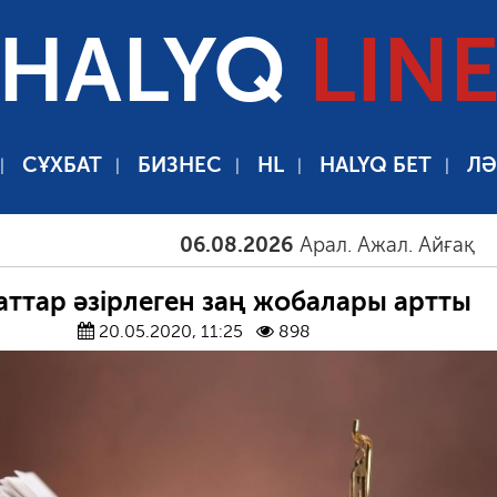
HALYQ
LIN
СҰХБАТ
БИЗНЕС
HL
HALYQ БЕТ
ЛӘ
06.08.2026
Арал. Ажал. Айғақ
06.08
аттар әзірлеген заң жобалары артты
20.05.2020, 11:25
898