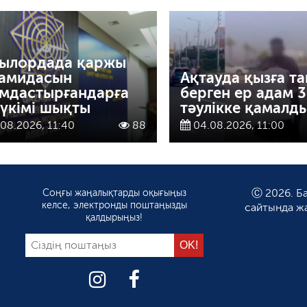
ылордада қаржы
амидасын
Ақтауда қызға та
мдастырғандарға
берген ер адам 
 үкімі шықты
тәулікке қамалд
08.2026, 11:40
88
04.08.2026, 11:00
Соңғы жаңалықтарды оқығыңыз
Ⓒ 2026. Ба
келсе, электронды поштаңызды
сайтында ж
қалдырыңыз!