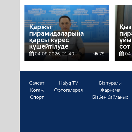
Қаржы
Қыз
пирамидаларына
пир
қарсы күрес
ұйы
күшейтілуде
сот
04.08.2026, 21:40
78
04.
Саясат
Halyq TV
Біз туралы
Қоғам
Фотогалерея
Жарнама
Спорт
Бізбен байланыс