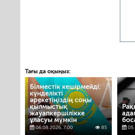
Тағы да оқыңыз:
Білместік кешірмейді:
күнделікті
әрекетіңіздің соңы
қылмыстық
Рақ
жауапкершілікке
ада
ұласуы мүмкін
бос
06.08.2026, 7:00
85
05.