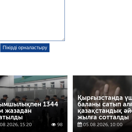
Қырғызстанда ү
ымшылықпен 1344
баланы сатып ал
м жазадан
қазақстандық әй
атылды
жылға сотталды
08.2026, 15:20
98
05.08.2026, 10:00