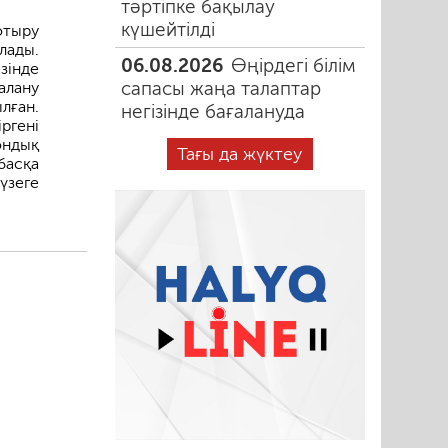
тәртіпке бақылау
күшейтілді
отыру
лады.
06.08.2026
Өңірдегі білім
зінде
сапасы жаңа талаптар
алану
лған.
негізінде бағалануда
ргені
ондық
Тағы да жүктеу
басқа
үзеге